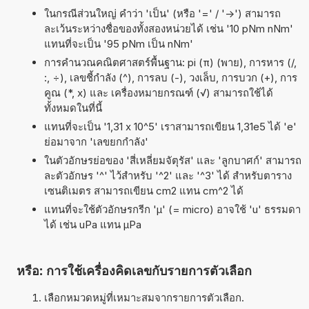
ในกรณีส่วนใหญ่ คำว่า 'เป็น' (หรือ '=' / '->') สามารถ
ละเว้นระหว่างชื่อของทั้งสองหน่วยได้ เช่น '10 pNm nNm'
แทนที่จะเป็น '95 pNm เป็น nNm'
การคำนวณคณิตศาสตร์พื้นฐาน: pi (π) (พาย), การหาร (/,
:, ÷), เลขชี้กำลัง (^), การลบ (-), วงเล็บ, การบวก (+), การ
คูณ (*, x) และ เครื่องหมายกรณฑ์ (√) สามารถใช้ได้
ทั้งหมดในที่นี้
แทนที่จะเป็น '1,31 x 10^5' เราสามารถเขียน 1,31e5 ได้ 'e'
ย่อมาจาก 'เลขยกกำลัง'
ในตัวอักษรย่อของ 'สี่เหลี่ยมจัตุรัส' และ 'ลูกบาศก์' สามารถ
ละตัวอักษร '^' ไว้สำหรับ '^2' และ '^3' ได้ สำหรับตาราง
เซนติเมตร สามารถเขียน cm2 แทน cm^2 ได้
แทนที่จะใช้ตัวอักษรกรีก 'µ' (= micro) อาจใช้ 'u' ธรรมดา
ได้ เช่น uPa แทน µPa
หรือ: การใช้เครื่องคิดเลขกับรายการตัวเลือก
เลือกหมวดหมู่ที่เหมาะสมจากรายการตัวเลือก.