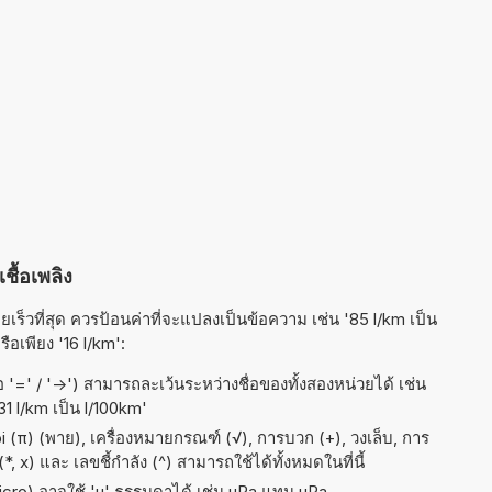
ชื้อเพลิง
ร็วที่สุด ควรป้อนค่าที่จะแปลงเป็นข้อความ เช่น '85 l/km เป็น
รือเพียง '16 l/km':
อ '=' / '->') สามารถละเว้นระหว่างชื่อของทั้งสองหน่วยได้ เช่น
31 l/km เป็น l/100km'
(π) (พาย), เครื่องหมายกรณฑ์ (√), การบวก (+), วงเล็บ, การ
*, x) และ เลขชี้กำลัง (^) สามารถใช้ได้ทั้งหมดในที่นี้
micro) อาจใช้ 'u' ธรรมดาได้ เช่น uPa แทน µPa