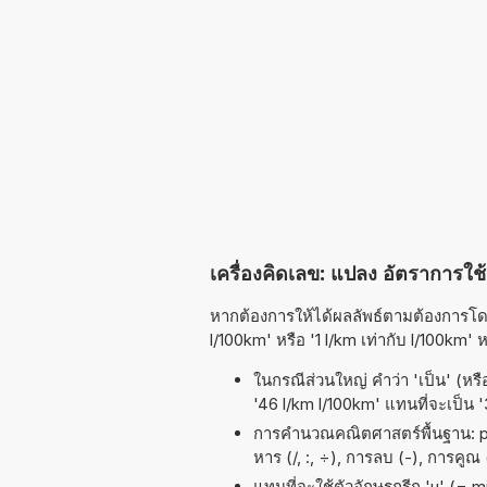
เครื่องคิดเลข: แปลง อัตราการใช้เ
หากต้องการให้ได้ผลลัพธ์ตามต้องการโดยเ
l/100km' หรือ '1 l/km เท่ากับ l/100km' ห
ในกรณีส่วนใหญ่ คำว่า 'เป็น' (หรื
'46 l/km l/100km' แทนที่จะเป็น '
การคำนวณคณิตศาสตร์พื้นฐาน: pi 
หาร (/, :, ÷), การลบ (-), การคูณ (
แทนที่จะใช้ตัวอักษรกรีก 'µ' (= 