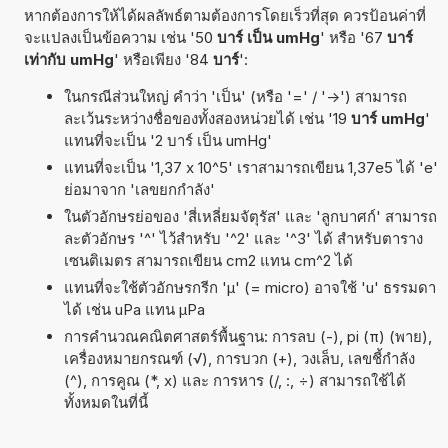
หากต้องการให้ได้ผลลัพธ์ตามต้องการโดยเร็วที่สุด ควรป้อนค่าที่
จะแปลงเป็นข้อความ เช่น '50
บาร์ เป็น umHg
' หรือ '67
บาร์
เท่ากับ umHg
' หรือเพียง '84
บาร์
':
ในกรณีส่วนใหญ่ คำว่า 'เป็น' (หรือ '=' / '->') สามารถ
ละเว้นระหว่างชื่อของทั้งสองหน่วยได้ เช่น '19
บาร์ umHg
'
แทนที่จะเป็น '2 บาร์ เป็น umHg'
แทนที่จะเป็น '1,37 x 10^5' เราสามารถเขียน 1,37e5 ได้ 'e'
ย่อมาจาก 'เลขยกกำลัง'
ในตัวอักษรย่อของ 'สี่เหลี่ยมจัตุรัส' และ 'ลูกบาศก์' สามารถ
ละตัวอักษร '^' ไว้สำหรับ '^2' และ '^3' ได้ สำหรับตาราง
เซนติเมตร สามารถเขียน cm2 แทน cm^2 ได้
แทนที่จะใช้ตัวอักษรกรีก 'µ' (= micro) อาจใช้ 'u' ธรรมดา
ได้ เช่น uPa แทน µPa
การคำนวณคณิตศาสตร์พื้นฐาน: การลบ (-), pi (π) (พาย),
เครื่องหมายกรณฑ์ (√), การบวก (+), วงเล็บ, เลขชี้กำลัง
(^), การคูณ (*, x) และ การหาร (/, :, ÷) สามารถใช้ได้
ทั้งหมดในที่นี้