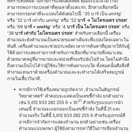
ที่ทราบทั้งหมด ในรายการแสดงผลลัพธ์ คุณจะแน่ใจได้ว่าจะ
สามารถพบการแปลงค่าที่คุณหาตั้งแต่แรก. อีกทางเลือกหนึ่ง
สามารถกรอกค่าที่จะแปลงได้ดังต่อไปนี้: '35 บาร์ เป็น umHg'
หรือ '22 บาร์ เท่ากับ umHg' หรือ '52
บาร์ -> ไมโครเมตร ปรอท
'
หรือ '69
บาร์ = umHg
' หรือ '4
บาร์ เป็น ไมโครเมตร ปรอท
' หรือ
'38
บาร์ เท่ากับ ไมโครเมตร ปรอท
' สำหรับทางเลือกนี้ เครื่อง
คำนวณจะยังคำนวณเป็นหน่วยของค่าเดิมจะที่แปลงโดยเฉพาะใน
ทันที. เครื่องคำนวณจะช่วยประหยัดเวลาการค้นหาที่ยุ่งยากให้กับผู้
ใช้ด้วยการแสดงรายการสำหรับการเลือกที่มากมายที่เหมาะสม
ด้วยหมวดหมู่ที่มากมายและหน่วยที่รองรับนับไม่ถ้วน โดยไม่คำนึง
ถึงความเป็นไปได้ว่าผู้ใช้จะใช้การค้นหาแบบใด ทั้งหมดนั้นคือสิ่งที่
ทำงานแทนเราด้วยเครื่องคำนวณและจะทำงานได้เสร็จสมบูรณ์
ภายในเสี้ยววินาที.
หากมีการใช้เครื่องหมายถูกถัดจาก ,จำนวนในสัญกรณ์
วิทยาศาสตร์' คำตอบจะแสดงเป็นเลขชี้กำลัง ยกตัวอย่าง
21
เช่น 5,612 933 282 255 6
×
10
สำหรับรูปแบบการนำ
เสนอนี้ จำนวนจะแยกออกเป็นเลขชี้กำลัง ในที่นี้ 21 และ
จำนวนจริง ในที่นี้ 5,612 933 282 255 6 สำหรับอุปกรณ์ที่
อาจมีการจำกัดการแสดงจำนวน ยกตัวอย่างเช่น เครื่อง
คำนวณแบบพกพา ผู้ใช้ยังสามารถหาวิธีในการเขียนจำนวน