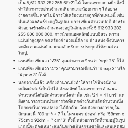
เป็น 5,612 933 282 255 6E+21 ได้ โดยเฉพาะอย่างยิ่ง สิ่งนี้
ทำให้สามารถอ่านจำนวนที่มากและน้อยมาก ๆ ได้อย่าง
ง่ายดายขึ้น หากไม่มีการใส่เครื่องหมายถูกที่ตำแหน่งนี้ เช่น
นั้นแล้วผลลัพธ์จะอยู่ในรูปแบบการเขียนจำนวนปกติ สำหรับ
ตัวอย่างข้างต้น จำนวนจะอยู่ในลักษณะนี้: 5 612 933 282
255 600 000 000. การนำเสนอผลลัพธ์แบบอิสระ ความ
แม่นยำสูงสุดของเครื่องคำนวณนี้คือ 14 ตำแหน่ง ซึ่งนั่นควร
จะมีความแม่นยำมากพอสำหรับการประยุกต์ใช้งานส่วน
ใหญ่.
แทนที่จะเขียนว่า '√25' คุณสามารถเขียนว่า 'sqrt 25' ก็ได้
แทนที่จะเขียนว่า '4^3' คุณสามารถเขียนว่า '4 exp 3' หรือ
'4 pow 3' ก็ได้
นอกจากนี้แล้ว เครื่องคำนวณยังทำให้การใช้นิพจน์ทาง
คณิตศาสตร์เป็นไปได้ ดังผลลัพธ์ ไม่เฉพาะการคำนวณ
จำนวนหนึ่งกับอีกจำนวนหนึ่งเท่านั้น เช่น '24 * 41 บาร์' แต่
ยังสามารถรวมหน่วยการวัดที่แตกต่างกันกับอีกจำนวนหนึ่ง
โดยตรงในการแปลงค่าได้อีกด้วย โดยตัวอย่างอาจอยู่ใน
ลักษณะนี้: '89 บาร์ + 7 ไมโครเมตร ปรอท' หรือ '58mm x
75cm x 92dm = ? cm^3' ทั้งนี้ หน่วยการวัดที่รวมอยู่ในรูป
แบบนี้จะต้องเหมาะสมกันอย่างเป็นธรรมชาติและสมเหตุสม