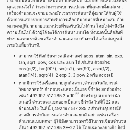
กรอกเป็นหน่วยที่เหมาะสมที่ทราบทั้งหมด ในรายการแสดงผลลัพธ์
คุณจะแน่ใจได้ว่าจะสามารถพบการแปลงค่าที่คุณหาตั้งแต่แรก.
เครื่องคำนวณจะช่วยประหยัดเวลาการค้นหาที่ยุ่งยากให้กับผู้ใช้
ด้วยการแสดงรายการสำหรับการเลือกที่มากมายที่เหมาะสม ด้วย
หมวดหมู่ที่มากมายและหน่วยที่รองรับนับไม่ถ้วน โดยไม่คำนึงถึง
ความเป็นไปได้ว่าผู้ใช้จะใช้การค้นหาแบบใด ทั้งหมดนั้นคือสิ่งที่
ทำงานแทนเราด้วยเครื่องคำนวณและจะทำงานได้เสร็จสมบูรณ์
ภายในเสี้ยววินาที.
สามารถใช้ฟังก์ชันทางคณิตศาสตร์ acos, atan, sin, exp,
tan, sqrt, pow, cos และ asin ได้เช่นกัน ตัวอย่าง:
cos(pi/2), tan(90°), sin(π/2), sin(90), asin(1/2),
atan(1/4), sqrt(4), 2 exp 3, 3 pow 2 หรือ acos(1)
หากมีการใช้เครื่องหมายถูกถัดจาก ,จำนวนในสัญกรณ์
วิทยาศาสตร์' คำตอบจะแสดงเป็นเลขชี้กำลัง ยกตัวอย่าง
22
เช่น 1,492 197 517 285 2
×
10
สำหรับรูปแบบการนำ
เสนอนี้ จำนวนจะแยกออกเป็นเลขชี้กำลัง ในที่นี้ 22 และ
จำนวนจริง ในที่นี้ 1,492 197 517 285 2 สำหรับอุปกรณ์ที่
อาจมีการจำกัดการแสดงจำนวน ยกตัวอย่างเช่น เครื่อง
คำนวณแบบพกพา ผู้ใช้ยังสามารถหาวิธีในการเขียนจำนวน
เป็น 1,492 197 517 285 2E+22 ได้ โดยเฉพาะอย่างยิ่ง สิ่งนี้