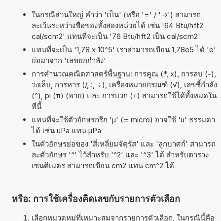
ในกรณีส่วนใหญ่ คำว่า 'เป็น' (หรือ '=' / '->') สามารถ
ละเว้นระหว่างชื่อของทั้งสองหน่วยได้ เช่น '64 Btu/hft2
cal/scm2' แทนที่จะเป็น '76 Btu/hft2 เป็น cal/scm2'
แทนที่จะเป็น '1,78 x 10^5' เราสามารถเขียน 1,78e5 ได้ 'e'
ย่อมาจาก 'เลขยกกำลัง'
การคำนวณคณิตศาสตร์พื้นฐาน: การคูณ (*, x), การลบ (-),
วงเล็บ, การหาร (/, :, ÷), เครื่องหมายกรณฑ์ (√), เลขชี้กำลัง
(^), pi (π) (พาย) และ การบวก (+) สามารถใช้ได้ทั้งหมดใน
ที่นี้
แทนที่จะใช้ตัวอักษรกรีก 'µ' (= micro) อาจใช้ 'u' ธรรมดา
ได้ เช่น uPa แทน µPa
ในตัวอักษรย่อของ 'สี่เหลี่ยมจัตุรัส' และ 'ลูกบาศก์' สามารถ
ละตัวอักษร '^' ไว้สำหรับ '^2' และ '^3' ได้ สำหรับตาราง
เซนติเมตร สามารถเขียน cm2 แทน cm^2 ได้
หรือ: การใช้เครื่องคิดเลขกับรายการตัวเลือก
เลือกหมวดหมู่ที่เหมาะสมจากรายการตัวเลือก, ในกรณีนี้คือ