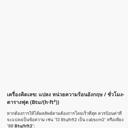
เครื่องคิดเลข: แปลง หน่วยความร้อนอังกฤษ / ชั่วโมง-
ตารางฟุต (Btu/(h·ft²))
หากต้องการให้ได้ผลลัพธ์ตามต้องการโดยเร็วที่สุด ควรป้อนค่าที่
จะแปลงเป็นข้อความ เช่น '13 Btu/hft2 เป็น cal/scm2' หรือเพียง
'88
Btu/hft2
':