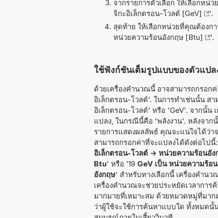
จากรายการตัวเลือก ให้เลือกหน่วยท
จิกะอิเล็กตรอน-โวลต์ [GeV]
'.
สุดท้าย ให้เลือกหน่วยที่คุณต้องก
หน่วยความร้อนอังกฤษ [Btu]
'.
ใช้ฟังก์ชันเต็มรูปแบบของตัวแปลง
ด้วยเครื่องคำนวณนี้ อาจสามารถกรอกค่าท
อิเล็กตรอน-โวลต์'. ในการทำเช่นนั้น สามาร
อิเล็กตรอน-โวลต์' หรือ 'GeV'. จากนั้น
แปลง, ในกรณีนี้คือ 'พลังงาน'. หลังจาก
รายการแสดงผลลัพธ์ คุณจะแน่ใจได้ว่าจ
สามารถกรอกค่าที่จะแปลงได้ดังต่อไปนี้: 
อิเล็กตรอน-โวลต์ -> หน่วยความร้อนอั
Btu
' หรือ '19
GeV เป็น หน่วยความร้อน
อังกฤษ
' สำหรับทางเลือกนี้ เครื่องคำ
เครื่องคำนวณจะช่วยประหยัดเวลาการค้นห
มากมายที่เหมาะสม ด้วยหมวดหมู่ที่มากม
ว่าผู้ใช้จะใช้การค้นหาแบบใด ทั้งหมดน
สมบูรณ์ภายในเสี้ยววินาที.