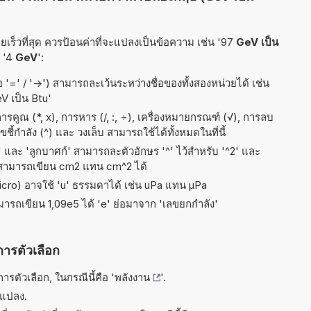
เร็วที่สุด ควรป้อนค่าที่จะแปลงเป็นข้อความ เช่น '97
GeV เป็น
ง '4
GeV
':
อ '=' / '->') สามารถละเว้นระหว่างชื่อของทั้งสองหน่วยได้ เช่น
eV เป็น Btu'
คูณ (*, x), การหาร (/, :, ÷), เครื่องหมายกรณฑ์ (√), การลบ
ขชี้กำลัง (^) และ วงเล็บ สามารถใช้ได้ทั้งหมดในที่นี้
ัส' และ 'ลูกบาศก์' สามารถละตัวอักษร '^' ไว้สำหรับ '^2' และ
 สามารถเขียน cm2 แทน cm^2 ได้
micro) อาจใช้ 'u' ธรรมดาได้ เช่น uPa แทน µPa
ามารถเขียน 1,09e5 ได้ 'e' ย่อมาจาก 'เลขยกกำลัง'
การตัวเลือก
รตัวเลือก, ในกรณีนี้คือ '
พลังงาน
'.
รแปลง.