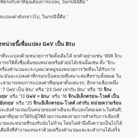
ี่ตรงกับค่าที่คุณต้องการแปลง, ในกรณีนี้คือ '
ารแปลงค่าดังกล่าวไป, ในกรณีนี้คือ '
หน่วยนี้เพื่อแปลง GeV เป็น Btu
ี่จะแปลงด้วยหน่วยการวัดดั้งเดิมได้ ยกตัวอย่างเช่น '898 จิกะ
ถใช้ทั้งชื่อเต็มของหน่วยหรือตัวย่อได้เช่นนั้นเช่น ทั้ง 'จิกะ
 เครื่องคำนวณจะระบุหมวดหมู่ของหน่วยการวัดที่จะได้รับการ
นั้น มันจะแปลงค่าที่กรอกเป็นหน่วยที่เหมาะสมที่ทราบทั้งหมด ใน
ะสามารถพบการแปลงค่าที่คุณหาตั้งแต่แรก. อีกทางเลือกหนึ่ง
'7 GeV เป็น Btu' หรือ '23 GeV เท่ากับ Btu' หรือ '10
จิกะ
งกฤษ
' หรือ '13
GeV = Btu
' หรือ '16
จิกะอิเล็กตรอน-โวลต์ เป็น
อังกฤษ
' หรือ '25
จิกะอิเล็กตรอน-โวลต์ เท่ากับ หน่วยความร้อน
นวณจะยังคำนวณเป็นหน่วยของค่าเดิมจะที่แปลงโดยเฉพาะในทันที.
าที่ยุ่งยากให้กับผู้ใช้ด้วยการแสดงรายการสำหรับการเลือกที่
ายและหน่วยที่รองรับนับไม่ถ้วน โดยไม่คำนึงถึงความเป็นไปได้
ั้นคือสิ่งที่ทำงานแทนเราด้วยเครื่องคำนวณและจะทำงานได้เสร็จ