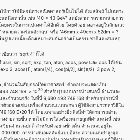
ำให้การใช้นิพจน์ทางคณิตศาสตร์เป็นไปได้ ดังผลลัพธ์ ไม่เฉพาะ
หนึ่งเท่านั้น เช่น '40 * 43 GeV' แต่ยังสามารถรวมหน่วยการ
่งโดยตรงในการแปลงค่าได้อีกด้วย โดยตัวอย่างอาจอยู่ในลักษณะ
+ 37 หน่วยความร้อนอังกฤษ' หรือ '46mm x 49cm x 52dm = ?
อยู่ในรูปแบบนี้จะต้องเหมาะสมกันอย่างเป็นธรรมชาติและสมเหตุ
ขียนว่า 'sqrt 4' ก็ได้
asin, sin, sqrt, exp, tan, atan, acos, pow และ cos ได้เช่น
 2 exp 3, acos(1), atan(1/4), cos(pi/2), sin(π/2), 3 pow 2,
าก ,จำนวนในสัญกรณ์วิทยาศาสตร์' คำตอบจะแสดงเป็น
20
0 493 748 168
×
10
สำหรับรูปแบบการนำเสนอนี้ จำนวนจะ
0 และจำนวนจริง ในที่นี้ 8,680 493 748 168 สำหรับอุปกรณ์ที่
ัวอย่างเช่น เครื่องคำนวณแบบพกพา ผู้ใช้ยังสามารถหาวิธีใน
 168 E+20 ได้ โดยเฉพาะอย่างยิ่ง สิ่งนี้ทำให้สามารถอ่าน
ง่ายดายขึ้น หากไม่มีการใส่เครื่องหมายถูกที่ตำแหน่งนี้ เช่น
ารเขียนจำนวนปกติ สำหรับตัวอย่างข้างต้น จำนวนจะอยู่ใน
0 000 000. การนำเสนอผลลัพธ์แบบอิสระ ความแม่นยำสูงสุด
่ง ซึ่งนั่นควรจะมีความแม่นยำมากพอสำหรับการประยุกต์ใช้งาน