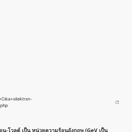
Cika+xilektrxn-
.php
ตรอน-โวลต์ เป็น หน่วยความร้อนอังกฤษ (GeV เป็น