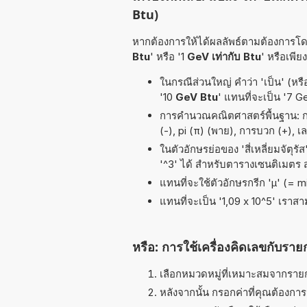
Btu)
หากต้องการให้ได้ผลลัพธ์ตามต้องการโดย
Btu
' หรือ '1
GeV เท่ากับ Btu
' หรือเพีย
ในกรณีส่วนใหญ่ คำว่า 'เป็น' (หรื
'10
GeV Btu
' แทนที่จะเป็น '7 G
การคำนวณคณิตศาสตร์พื้นฐาน: การ
(-), pi (π) (พาย), การบวก (+), เล
ในตัวอักษรย่อของ 'สี่เหลี่ยมจัตุร
'^3' ได้ สำหรับตารางเซนติเมตร
แทนที่จะใช้ตัวอักษรกรีก 'µ' (= 
แทนที่จะเป็น '1,09 x 10^5' เราส
หรือ: การใช้เครื่องคิดเลขกับราย
เลือกหมวดหมู่ที่เหมาะสมจากรายกา
หลังจากนั้น กรอกค่าที่คุณต้องกา