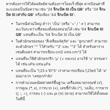
หากต้องการให้ได้ผลลัพธ์ตามต้องการโดยเร็วที่สุด ควรป้อนค่าที่
จะแปลงเป็นข้อความ เช่น '24
จิกะบิต SI เป็น QB
' หรือ '34
จิกะ
บิต SI เท่ากับ QB
' หรือเพียง '44
จิกะบิต SI
':
ในกรณีส่วนใหญ่ คำว่า 'เป็น' (หรือ '=' / '->') สามารถ
ละเว้นระหว่างชื่อของทั้งสองหน่วยได้ เช่น '64
จิกะบิต SI
QB
' แทนที่จะเป็น '54 จิกะบิต SI เป็น QB'
ในตัวอักษรย่อของ 'สี่เหลี่ยมจัตุรัส' และ 'ลูกบาศก์' สามารถ
ละตัวอักษร '^' ไว้สำหรับ '^2' และ '^3' ได้ สำหรับตาราง
เซนติเมตร สามารถเขียน cm2 แทน cm^2 ได้
แทนที่จะใช้ตัวอักษรกรีก 'µ' (= micro) อาจใช้ 'u' ธรรมดา
ได้ เช่น uPa แทน µPa
แทนที่จะเป็น '1,23 x 10^5' เราสามารถเขียน 1,23e5 ได้ 'e'
ย่อมาจาก 'เลขยกกำลัง'
การคำนวณคณิตศาสตร์พื้นฐาน: เครื่องหมายกรณฑ์ (√),
การคูณ (*, x), การบวก (+), เลขชี้กำลัง (^), วงเล็บ, การหาร
(/, :, ÷), การลบ (-) และ pi (π) (พาย) สามารถใช้ได้ทั้งหมด
ในที่นี้