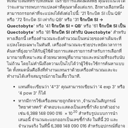
ที่เหมาะสมที่ทราบทั้งหมด ในรายการแสดงผลลัพธ์ คุณจะแน่ใจได้
ว่าจะสามารถพบการแปลงค่าที่คุณหาตั้งแต่แรก. อีกทางเลือกหนึ่ง
สามารถกรอกค่าที่จะแปลงได้ดังต่อไปนี้: '21 จิกะบิต SI เป็น QB'
หรือ '72 จิกะบิต SI เท่ากับ QB' หรือ '31
จิกะบิต SI ->
Quectobyte
' หรือ '41
จิกะบิต SI = QB
' หรือ '61
จิกะบิต SI เป็น
Quectobyte
' หรือ '81
จิกะบิต SI เท่ากับ Quectobyte
' สำหรับ
ทางเลือกนี้ เครื่องคำนวณจะยังคำนวณเป็นหน่วยของค่าเดิมจะที่
แปลงโดยเฉพาะในทันที. เครื่องคำนวณจะช่วยประหยัดเวลาการ
ค้นหาที่ยุ่งยากให้กับผู้ใช้ด้วยการแสดงรายการสำหรับการเลือกที่
มากมายที่เหมาะสม ด้วยหมวดหมู่ที่มากมายและหน่วยที่รองรับนับ
ไม่ถ้วน โดยไม่คำนึงถึงความเป็นไปได้ว่าผู้ใช้จะใช้การค้นหาแบบ
ใด ทั้งหมดนั้นคือสิ่งที่ทำงานแทนเราด้วยเครื่องคำนวณและจะ
ทำงานได้เสร็จสมบูรณ์ภายในเสี้ยววินาที.
แทนที่จะเขียนว่า '4^3' คุณสามารถเขียนว่า '4 exp 3' หรือ
'4 pow 3' ก็ได้
หากมีการใช้เครื่องหมายถูกถัดจาก ,จำนวนในสัญกรณ์
วิทยาศาสตร์' คำตอบจะแสดงเป็นเลขชี้กำลัง ยกตัวอย่าง
20
เช่น 6,388 148 090 016
×
10
สำหรับรูปแบบการนำ
เสนอนี้ จำนวนจะแยกออกเป็นเลขชี้กำลัง ในที่นี้ 20 และ
จำนวนจริง ในที่นี้ 6,388 148 090 016 สำหรับอุปกรณ์ที่อาจ