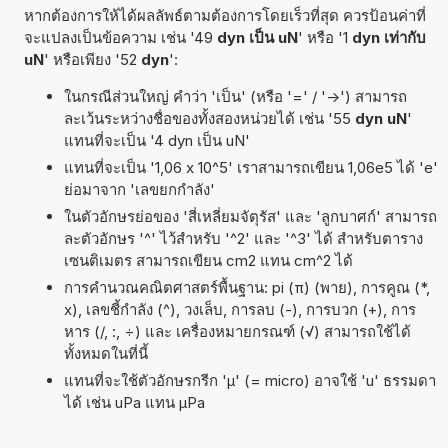
หากต้องการให้ได้ผลลัพธ์ตามต้องการโดยเร็วที่สุด ควรป้อนค่าที่
จะแปลงเป็นข้อความ เช่น '49
dyn เป็น uN
' หรือ '1
dyn เท่ากับ
uN
' หรือเพียง '52
dyn
':
ในกรณีส่วนใหญ่ คำว่า 'เป็น' (หรือ '=' / '->') สามารถ
ละเว้นระหว่างชื่อของทั้งสองหน่วยได้ เช่น '55
dyn uN
'
แทนที่จะเป็น '4 dyn เป็น uN'
แทนที่จะเป็น '1,06 x 10^5' เราสามารถเขียน 1,06e5 ได้ 'e'
ย่อมาจาก 'เลขยกกำลัง'
ในตัวอักษรย่อของ 'สี่เหลี่ยมจัตุรัส' และ 'ลูกบาศก์' สามารถ
ละตัวอักษร '^' ไว้สำหรับ '^2' และ '^3' ได้ สำหรับตาราง
เซนติเมตร สามารถเขียน cm2 แทน cm^2 ได้
การคำนวณคณิตศาสตร์พื้นฐาน: pi (π) (พาย), การคูณ (*,
x), เลขชี้กำลัง (^), วงเล็บ, การลบ (-), การบวก (+), การ
หาร (/, :, ÷) และ เครื่องหมายกรณฑ์ (√) สามารถใช้ได้
ทั้งหมดในที่นี้
แทนที่จะใช้ตัวอักษรกรีก 'µ' (= micro) อาจใช้ 'u' ธรรมดา
ได้ เช่น uPa แทน µPa