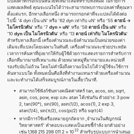
แปลงค่าที่กรอกเป็นหน่วยที่เหมาะสมที่ทราบทั้งหมด ในรายการ
แสดงผลลัพธ์ คุณจะแน่ใจได้ว่าจะสามารถพบการแปลงค่าที่คุณหา
ตั้งแต่แรก. อีกทางเลือกหนึ่ง สามารถกรอกค่าที่จะแปลงได้ดังต่อ
ไปนี้: '4 dyn เป็น uN' หรือ '62 dyn เท่ากับ uN' หรือ '55
ดายน์ ->
ไมโครนิวตัน
' หรือ '7
dyn = uN
' หรือ '58
ดายน์ เป็น uN
' หรือ
'10
dyn เป็น ไมโครนิวตัน
' หรือ '13
ดายน์ เท่ากับ ไมโครนิวตัน
'
สำหรับทางเลือกนี้ เครื่องคำนวณจะยังคำนวณเป็นหน่วยของค่า
เดิมจะที่แปลงโดยเฉพาะในทันที. เครื่องคำนวณจะช่วยประหยัด
เวลาการค้นหาที่ยุ่งยากให้กับผู้ใช้ด้วยการแสดงรายการสำหรับการ
เลือกที่มากมายที่เหมาะสม ด้วยหมวดหมู่ที่มากมายและหน่วยที่
รองรับนับไม่ถ้วน โดยไม่คำนึงถึงความเป็นไปได้ว่าผู้ใช้จะใช้การ
ค้นหาแบบใด ทั้งหมดนั้นคือสิ่งที่ทำงานแทนเราด้วยเครื่องคำนวณ
และจะทำงานได้เสร็จสมบูรณ์ภายในเสี้ยววินาที.
สามารถใช้ฟังก์ชันทางคณิตศาสตร์ tan, acos, sin, sqrt,
asin, cos, pow, exp และ atan ได้เช่นกัน ตัวอย่าง: 3 pow
2, tan(90°), sin(90), asin(1/2), acos(1), 2 exp 3,
atan(1/4), sin(π/2), cos(pi/2) หรือ sqrt(4)
หากมีการใช้เครื่องหมายถูกถัดจาก ,จำนวนในสัญกรณ์
วิทยาศาสตร์' คำตอบจะแสดงเป็นเลขชี้กำลัง ยกตัวอย่าง
22
เช่น 1,168 215 298 011 2
×
10
สำหรับรูปแบบการนำเสนอ