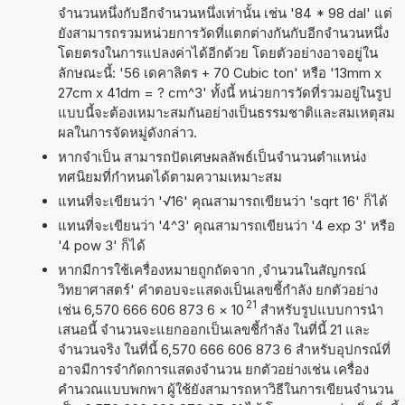
จำนวนหนึ่งกับอีกจำนวนหนึ่งเท่านั้น เช่น '84 * 98 dal' แต่
ยังสามารถรวมหน่วยการวัดที่แตกต่างกันกับอีกจำนวนหนึ่ง
โดยตรงในการแปลงค่าได้อีกด้วย โดยตัวอย่างอาจอยู่ใน
ลักษณะนี้: '56 เดคาลิตร + 70 Cubic ton' หรือ '13mm x
27cm x 41dm = ? cm^3' ทั้งนี้ หน่วยการวัดที่รวมอยู่ในรูป
แบบนี้จะต้องเหมาะสมกันอย่างเป็นธรรมชาติและสมเหตุสม
ผลในการจัดหมู่ดังกล่าว.
หากจำเป็น สามารถปัดเศษผลลัพธ์เป็นจำนวนตำแหน่ง
ทศนิยมที่กำหนดได้ตามความเหมาะสม
แทนที่จะเขียนว่า '√16' คุณสามารถเขียนว่า 'sqrt 16' ก็ได้
แทนที่จะเขียนว่า '4^3' คุณสามารถเขียนว่า '4 exp 3' หรือ
'4 pow 3' ก็ได้
หากมีการใช้เครื่องหมายถูกถัดจาก ,จำนวนในสัญกรณ์
วิทยาศาสตร์' คำตอบจะแสดงเป็นเลขชี้กำลัง ยกตัวอย่าง
21
เช่น 6,570 666 606 873 6
×
10
สำหรับรูปแบบการนำ
เสนอนี้ จำนวนจะแยกออกเป็นเลขชี้กำลัง ในที่นี้ 21 และ
จำนวนจริง ในที่นี้ 6,570 666 606 873 6 สำหรับอุปกรณ์ที่
อาจมีการจำกัดการแสดงจำนวน ยกตัวอย่างเช่น เครื่อง
คำนวณแบบพกพา ผู้ใช้ยังสามารถหาวิธีในการเขียนจำนวน