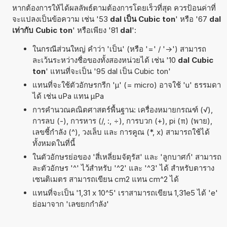
หากต้องการให้ได้ผลลัพธ์ตามต้องการโดยเร็วที่สุด ควรป้อนค่าที่
จะแปลงเป็นข้อความ เช่น '53
dal เป็น Cubic ton
' หรือ '67
dal
เท่ากับ Cubic ton
' หรือเพียง '81
dal
':
ในกรณีส่วนใหญ่ คำว่า 'เป็น' (หรือ '=' / '->') สามารถ
ละเว้นระหว่างชื่อของทั้งสองหน่วยได้ เช่น '10
dal Cubic
ton
' แทนที่จะเป็น '95 dal เป็น Cubic ton'
แทนที่จะใช้ตัวอักษรกรีก 'µ' (= micro) อาจใช้ 'u' ธรรมดา
ได้ เช่น uPa แทน µPa
การคำนวณคณิตศาสตร์พื้นฐาน: เครื่องหมายกรณฑ์ (√),
การลบ (-), การหาร (/, :, ÷), การบวก (+), pi (π) (พาย),
เลขชี้กำลัง (^), วงเล็บ และ การคูณ (*, x) สามารถใช้ได้
ทั้งหมดในที่นี้
ในตัวอักษรย่อของ 'สี่เหลี่ยมจัตุรัส' และ 'ลูกบาศก์' สามารถ
ละตัวอักษร '^' ไว้สำหรับ '^2' และ '^3' ได้ สำหรับตาราง
เซนติเมตร สามารถเขียน cm2 แทน cm^2 ได้
แทนที่จะเป็น '1,31 x 10^5' เราสามารถเขียน 1,31e5 ได้ 'e'
ย่อมาจาก 'เลขยกกำลัง'