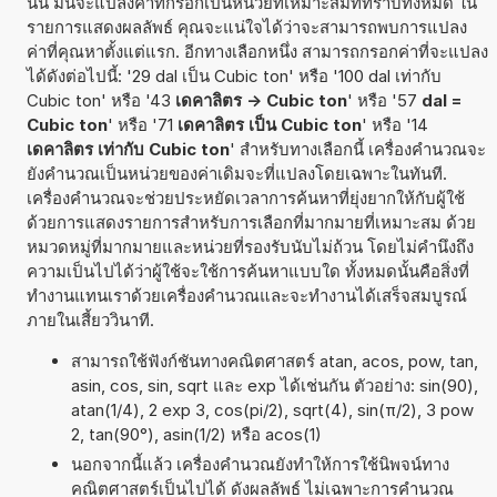
นั้น มันจะแปลงค่าที่กรอกเป็นหน่วยที่เหมาะสมที่ทราบทั้งหมด ใน
รายการแสดงผลลัพธ์ คุณจะแน่ใจได้ว่าจะสามารถพบการแปลง
ค่าที่คุณหาตั้งแต่แรก. อีกทางเลือกหนึ่ง สามารถกรอกค่าที่จะแปลง
ได้ดังต่อไปนี้: '29 dal เป็น Cubic ton' หรือ '100 dal เท่ากับ
Cubic ton' หรือ '43
เดคาลิตร -> Cubic ton
' หรือ '57
dal =
Cubic ton
' หรือ '71
เดคาลิตร เป็น Cubic ton
' หรือ '14
เดคาลิตร เท่ากับ Cubic ton
' สำหรับทางเลือกนี้ เครื่องคำนวณจะ
ยังคำนวณเป็นหน่วยของค่าเดิมจะที่แปลงโดยเฉพาะในทันที.
เครื่องคำนวณจะช่วยประหยัดเวลาการค้นหาที่ยุ่งยากให้กับผู้ใช้
ด้วยการแสดงรายการสำหรับการเลือกที่มากมายที่เหมาะสม ด้วย
หมวดหมู่ที่มากมายและหน่วยที่รองรับนับไม่ถ้วน โดยไม่คำนึงถึง
ความเป็นไปได้ว่าผู้ใช้จะใช้การค้นหาแบบใด ทั้งหมดนั้นคือสิ่งที่
ทำงานแทนเราด้วยเครื่องคำนวณและจะทำงานได้เสร็จสมบูรณ์
ภายในเสี้ยววินาที.
สามารถใช้ฟังก์ชันทางคณิตศาสตร์ atan, acos, pow, tan,
asin, cos, sin, sqrt และ exp ได้เช่นกัน ตัวอย่าง: sin(90),
atan(1/4), 2 exp 3, cos(pi/2), sqrt(4), sin(π/2), 3 pow
2, tan(90°), asin(1/2) หรือ acos(1)
นอกจากนี้แล้ว เครื่องคำนวณยังทำให้การใช้นิพจน์ทาง
คณิตศาสตร์เป็นไปได้ ดังผลลัพธ์ ไม่เฉพาะการคำนวณ