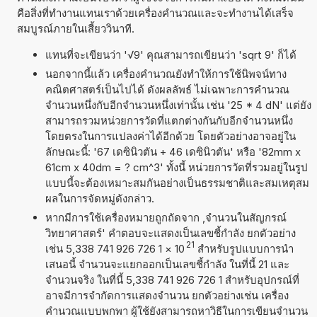
คือสิ่งที่ทำงานแทนเราด้วยเครื่องคำนวณและจะทำงานได้เสร็จ
สมบูรณ์ภายในเสี้ยววินาที.
แทนที่จะเขียนว่า '√9' คุณสามารถเขียนว่า 'sqrt 9' ก็ได้
นอกจากนี้แล้ว เครื่องคำนวณยังทำให้การใช้นิพจน์ทาง
คณิตศาสตร์เป็นไปได้ ดังผลลัพธ์ ไม่เฉพาะการคำนวณ
จำนวนหนึ่งกับอีกจำนวนหนึ่งเท่านั้น เช่น '25 * 4 dN' แต่ยัง
สามารถรวมหน่วยการวัดที่แตกต่างกันกับอีกจำนวนหนึ่ง
โดยตรงในการแปลงค่าได้อีกด้วย โดยตัวอย่างอาจอยู่ใน
ลักษณะนี้: '67 เดซินิวตัน + 46 เดซินิวตัน' หรือ '82mm x
61cm x 40dm = ? cm^3' ทั้งนี้ หน่วยการวัดที่รวมอยู่ในรูป
แบบนี้จะต้องเหมาะสมกันอย่างเป็นธรรมชาติและสมเหตุสม
ผลในการจัดหมู่ดังกล่าว.
หากมีการใช้เครื่องหมายถูกถัดจาก ,จำนวนในสัญกรณ์
วิทยาศาสตร์' คำตอบจะแสดงเป็นเลขชี้กำลัง ยกตัวอย่าง
21
เช่น 5,338 741 926 726 1
×
10
สำหรับรูปแบบการนำ
เสนอนี้ จำนวนจะแยกออกเป็นเลขชี้กำลัง ในที่นี้ 21 และ
จำนวนจริง ในที่นี้ 5,338 741 926 726 1 สำหรับอุปกรณ์ที่
อาจมีการจำกัดการแสดงจำนวน ยกตัวอย่างเช่น เครื่อง
คำนวณแบบพกพา ผู้ใช้ยังสามารถหาวิธีในการเขียนจำนวน