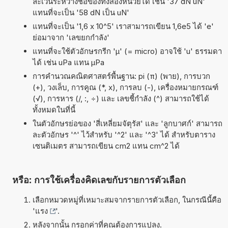
ละเว้นระหว่างชื่อของทั้งสองหน่วยได้ เช่น '37 dN uN'
แทนที่จะเป็น '58 dN เป็น uN'
แทนที่จะเป็น '1,6 x 10^5' เราสามารถเขียน 1,6e5 ได้ 'e'
ย่อมาจาก 'เลขยกกำลัง'
แทนที่จะใช้ตัวอักษรกรีก 'µ' (= micro) อาจใช้ 'u' ธรรมดา
ได้ เช่น uPa แทน µPa
การคำนวณคณิตศาสตร์พื้นฐาน: pi (π) (พาย), การบวก
(+), วงเล็บ, การคูณ (*, x), การลบ (-), เครื่องหมายกรณฑ์
(√), การหาร (/, :, ÷) และ เลขชี้กำลัง (^) สามารถใช้ได้
ทั้งหมดในที่นี้
ในตัวอักษรย่อของ 'สี่เหลี่ยมจัตุรัส' และ 'ลูกบาศก์' สามารถ
ละตัวอักษร '^' ไว้สำหรับ '^2' และ '^3' ได้ สำหรับตาราง
เซนติเมตร สามารถเขียน cm2 แทน cm^2 ได้
หรือ: การใช้เครื่องคิดเลขกับรายการตัวเลือก
เลือกหมวดหมู่ที่เหมาะสมจากรายการตัวเลือก, ในกรณีนี้คือ
'
แรง
'.
หลังจากนั้น กรอกค่าที่คุณต้องการแปลง.