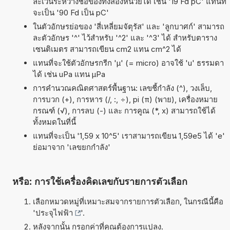
ละเว้นระหว่างชื่อของทั้งสองหน่วยได้ เช่น '19 Fd pC' แทนที่
จะเป็น '90 Fd เป็น pC'
ในตัวอักษรย่อของ 'สี่เหลี่ยมจัตุรัส' และ 'ลูกบาศก์' สามารถ
ละตัวอักษร '^' ไว้สำหรับ '^2' และ '^3' ได้ สำหรับตาราง
เซนติเมตร สามารถเขียน cm2 แทน cm^2 ได้
แทนที่จะใช้ตัวอักษรกรีก 'µ' (= micro) อาจใช้ 'u' ธรรมดา
ได้ เช่น uPa แทน µPa
การคำนวณคณิตศาสตร์พื้นฐาน: เลขชี้กำลัง (^), วงเล็บ,
การบวก (+), การหาร (/, :, ÷), pi (π) (พาย), เครื่องหมาย
กรณฑ์ (√), การลบ (-) และ การคูณ (*, x) สามารถใช้ได้
ทั้งหมดในที่นี้
แทนที่จะเป็น '1,59 x 10^5' เราสามารถเขียน 1,59e5 ได้ 'e'
ย่อมาจาก 'เลขยกกำลัง'
หรือ: การใช้เครื่องคิดเลขกับรายการตัวเลือก
เลือกหมวดหมู่ที่เหมาะสมจากรายการตัวเลือก, ในกรณีนี้คือ
'
ประจุไฟฟ้า
'.
หลังจากนั้น กรอกค่าที่คุณต้องการแปลง.