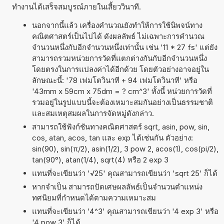
ทำงานได้เสร็จสมบูรณ์ภายในเสี้ยววินาที.
นอกจากนี้แล้ว เครื่องคำนวณยังทำให้การใช้นิพจน์ทาง
คณิตศาสตร์เป็นไปได้ ดังผลลัพธ์ ไม่เฉพาะการคำนวณ
จำนวนหนึ่งกับอีกจำนวนหนึ่งเท่านั้น เช่น '11 * 27 fs' แต่ยัง
สามารถรวมหน่วยการวัดที่แตกต่างกันกับอีกจำนวนหนึ่ง
โดยตรงในการแปลงค่าได้อีกด้วย โดยตัวอย่างอาจอยู่ใน
ลักษณะนี้: '78 เฟมโตวินาที + 94 เฟมโตวินาที' หรือ
'43mm x 59cm x 75dm = ? cm^3' ทั้งนี้ หน่วยการวัดที่
รวมอยู่ในรูปแบบนี้จะต้องเหมาะสมกันอย่างเป็นธรรมชาติ
และสมเหตุสมผลในการจัดหมู่ดังกล่าว.
สามารถใช้ฟังก์ชันทางคณิตศาสตร์ sqrt, asin, pow, sin,
cos, atan, acos, tan และ exp ได้เช่นกัน ตัวอย่าง:
sin(90), sin(π/2), asin(1/2), 3 pow 2, acos(1), cos(pi/2),
tan(90°), atan(1/4), sqrt(4) หรือ 2 exp 3
แทนที่จะเขียนว่า '√25' คุณสามารถเขียนว่า 'sqrt 25' ก็ได้
หากจำเป็น สามารถปัดเศษผลลัพธ์เป็นจำนวนตำแหน่ง
ทศนิยมที่กำหนดได้ตามความเหมาะสม
แทนที่จะเขียนว่า '4^3' คุณสามารถเขียนว่า '4 exp 3' หรือ
'4 pow 3' ก็ได้