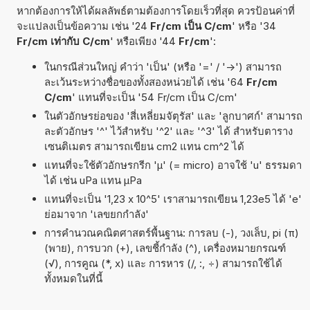
หากต้องการให้ได้ผลลัพธ์ตามต้องการโดยเร็วที่สุด ควรป้อนค่าที่
จะแปลงเป็นข้อความ เช่น '24
Fr/cm เป็น C/cm
' หรือ '34
Fr/cm เท่ากับ C/cm
' หรือเพียง '44
Fr/cm
':
ในกรณีส่วนใหญ่ คำว่า 'เป็น' (หรือ '=' / '->') สามารถ
ละเว้นระหว่างชื่อของทั้งสองหน่วยได้ เช่น '64
Fr/cm
C/cm
' แทนที่จะเป็น '54 Fr/cm เป็น C/cm'
ในตัวอักษรย่อของ 'สี่เหลี่ยมจัตุรัส' และ 'ลูกบาศก์' สามารถ
ละตัวอักษร '^' ไว้สำหรับ '^2' และ '^3' ได้ สำหรับตาราง
เซนติเมตร สามารถเขียน cm2 แทน cm^2 ได้
แทนที่จะใช้ตัวอักษรกรีก 'µ' (= micro) อาจใช้ 'u' ธรรมดา
ได้ เช่น uPa แทน µPa
แทนที่จะเป็น '1,23 x 10^5' เราสามารถเขียน 1,23e5 ได้ 'e'
ย่อมาจาก 'เลขยกกำลัง'
การคำนวณคณิตศาสตร์พื้นฐาน: การลบ (-), วงเล็บ, pi (π)
(พาย), การบวก (+), เลขชี้กำลัง (^), เครื่องหมายกรณฑ์
(√), การคูณ (*, x) และ การหาร (/, :, ÷) สามารถใช้ได้
ทั้งหมดในที่นี้