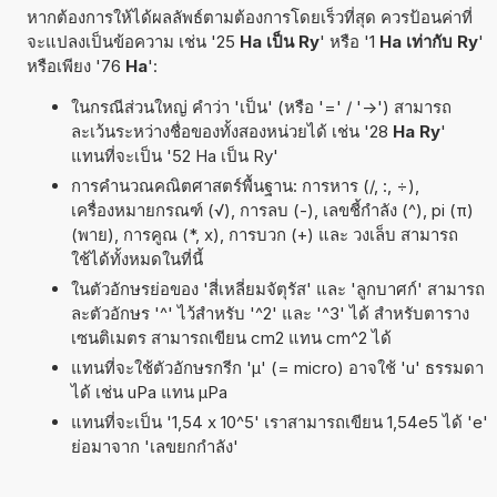
หากต้องการให้ได้ผลลัพธ์ตามต้องการโดยเร็วที่สุด ควรป้อนค่าที่
จะแปลงเป็นข้อความ เช่น '25
Ha เป็น Ry
' หรือ '1
Ha เท่ากับ Ry
'
หรือเพียง '76
Ha
':
ในกรณีส่วนใหญ่ คำว่า 'เป็น' (หรือ '=' / '->') สามารถ
ละเว้นระหว่างชื่อของทั้งสองหน่วยได้ เช่น '28
Ha Ry
'
แทนที่จะเป็น '52 Ha เป็น Ry'
การคำนวณคณิตศาสตร์พื้นฐาน: การหาร (/, :, ÷),
เครื่องหมายกรณฑ์ (√), การลบ (-), เลขชี้กำลัง (^), pi (π)
(พาย), การคูณ (*, x), การบวก (+) และ วงเล็บ สามารถ
ใช้ได้ทั้งหมดในที่นี้
ในตัวอักษรย่อของ 'สี่เหลี่ยมจัตุรัส' และ 'ลูกบาศก์' สามารถ
ละตัวอักษร '^' ไว้สำหรับ '^2' และ '^3' ได้ สำหรับตาราง
เซนติเมตร สามารถเขียน cm2 แทน cm^2 ได้
แทนที่จะใช้ตัวอักษรกรีก 'µ' (= micro) อาจใช้ 'u' ธรรมดา
ได้ เช่น uPa แทน µPa
แทนที่จะเป็น '1,54 x 10^5' เราสามารถเขียน 1,54e5 ได้ 'e'
ย่อมาจาก 'เลขยกกำลัง'