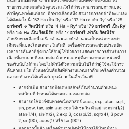
มันจะแปลงค่าที่กรอกเป็นหน่วยที่เหมาะสมที่ทราบทั้งหมด ใน
รายการแสดงผลลัพธ์ คุณจะแน่ใจได้ว่าจะสามารถพบการแปลง
ค่าที่คุณหาตั้งแต่แรก. อีกทางเลือกหนึ่ง สามารถกรอกค่าที่จะแปลง
ได้ดังต่อไปนี้: '52 Ha เป็น Ry' หรือ '32 Ha เท่ากับ Ry' หรือ '28
ฮาร์ดทรี -> ริดเบิร์ก
' หรือ '4
Ha = Ry
' หรือ '79
ฮาร์ดทรี เป็น Ry
'
หรือ '55
Ha เป็น ริดเบิร์ก
' หรือ '7
ฮาร์ดทรี เท่ากับ ริดเบิร์ก
'
สำหรับทางเลือกนี้ เครื่องคำนวณจะยังคำนวณเป็นหน่วยของค่า
เดิมจะที่แปลงโดยเฉพาะในทันที. เครื่องคำนวณจะช่วยประหยัด
เวลาการค้นหาที่ยุ่งยากให้กับผู้ใช้ด้วยการแสดงรายการสำหรับการ
เลือกที่มากมายที่เหมาะสม ด้วยหมวดหมู่ที่มากมายและหน่วยที่
รองรับนับไม่ถ้วน โดยไม่คำนึงถึงความเป็นไปได้ว่าผู้ใช้จะใช้การ
ค้นหาแบบใด ทั้งหมดนั้นคือสิ่งที่ทำงานแทนเราด้วยเครื่องคำนวณ
และจะทำงานได้เสร็จสมบูรณ์ภายในเสี้ยววินาที.
หากจำเป็น สามารถปัดเศษผลลัพธ์เป็นจำนวนตำแหน่ง
ทศนิยมที่กำหนดได้ตามความเหมาะสม
สามารถใช้ฟังก์ชันทางคณิตศาสตร์ acos, exp, atan, sqrt,
sin, pow, tan, asin และ cos ได้เช่นกัน ตัวอย่าง: asin(1/2),
atan(1/4), sin(π/2), 2 exp 3, cos(pi/2), sqrt(4), 3 pow
2, sin(90), acos(1) หรือ tan(90°)
นอกจากนี้แล้ว เครื่องคำนวณยังทำให้การใช้นิพจน์ทาง