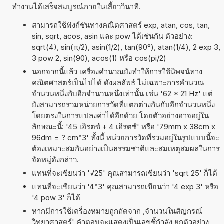
ทำงานได้เสร็จสมบูรณ์ภายในเสี้ยววินาที.
สามารถใช้ฟังก์ชันทางคณิตศาสตร์ exp, atan, cos, tan,
sin, sqrt, acos, asin และ pow ได้เช่นกัน ตัวอย่าง:
sqrt(4), sin(π/2), asin(1/2), tan(90°), atan(1/4), 2 exp 3,
3 pow 2, sin(90), acos(1) หรือ cos(pi/2)
นอกจากนี้แล้ว เครื่องคำนวณยังทำให้การใช้นิพจน์ทาง
คณิตศาสตร์เป็นไปได้ ดังผลลัพธ์ ไม่เฉพาะการคำนวณ
จำนวนหนึ่งกับอีกจำนวนหนึ่งเท่านั้น เช่น '62 * 21 Hz' แต่
ยังสามารถรวมหน่วยการวัดที่แตกต่างกันกับอีกจำนวนหนึ่ง
โดยตรงในการแปลงค่าได้อีกด้วย โดยตัวอย่างอาจอยู่ใน
ลักษณะนี้: '45 เฮิรตซ์ + 4 เฮิรตซ์' หรือ '79mm x 38cm x
96dm = ? cm^3' ทั้งนี้ หน่วยการวัดที่รวมอยู่ในรูปแบบนี้จะ
ต้องเหมาะสมกันอย่างเป็นธรรมชาติและสมเหตุสมผลในการ
จัดหมู่ดังกล่าว.
แทนที่จะเขียนว่า '√25' คุณสามารถเขียนว่า 'sqrt 25' ก็ได้
แทนที่จะเขียนว่า '4^3' คุณสามารถเขียนว่า '4 exp 3' หรือ
'4 pow 3' ก็ได้
หากมีการใช้เครื่องหมายถูกถัดจาก ,จำนวนในสัญกรณ์
วิทยาศาสตร์' คำตอบจะแสดงเป็นเลขชี้กำลัง ยกตัวอย่าง