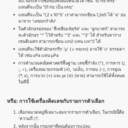
ละเว้นระหว่างชื่อของทั้งสองหน่วยได้ เช่น '10 Hz nHz'
แทนที่จะเป็น '51 Hz เป็น nHz'
แทนที่จะเป็น '1,2 x 10^5' เราสามารถเขียน 1,2e5 ได้ 'e' ย่อ
มาจาก 'เลขยกกำลัง'
ในตัวอักษรย่อของ 'สี่เหลี่ยมจัตุรัส' และ 'ลูกบาศก์' สามารถ
ละตัวอักษร '^' ไว้สำหรับ '^2' และ '^3' ได้ สำหรับตาราง
เซนติเมตร สามารถเขียน cm2 แทน cm^2 ได้
แทนที่จะใช้ตัวอักษรกรีก 'µ' (= micro) อาจใช้ 'u' ธรรมดา
ได้ เช่น uPa แทน µPa
การคำนวณคณิตศาสตร์พื้นฐาน: เลขชี้กำลัง (^), การหาร (/,
:, ÷), เครื่องหมายกรณฑ์ (√), วงเล็บ, การลบ (-), การคูณ
(*, x), การบวก (+) และ pi (π) (พาย) สามารถใช้ได้ทั้งหมด
ในที่นี้
หรือ: การใช้เครื่องคิดเลขกับรายการตัวเลือก
เลือกหมวดหมู่ที่เหมาะสมจากรายการตัวเลือก, ในกรณีนี้คือ
'
ความถี่
'.
หลังจากนั้น กรอกค่าที่คุณต้องการแปลง.