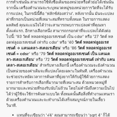
การทำเช่นนั้น สามารถใช้ทั้งชื่อเต็มของหน่วยหรือตัวย่อได้เช่นนั้น
จากนั้น เครื่องคำนวณจะระบุหมวดหมู่ของหน่วยการวัดที่จะได้รับ
การแปลง, ในกรณีนี้คือ 'ฟลักซ์ส่องสว่าง'. หลังจากนั้น มันจะแปลง
ค่าที่กรอกเป็นหน่วยที่เหมาะสมที่ทราบทั้งหมด ในรายการแสดง
ผลลัพธ์ คุณจะแน่ใจได้ว่าจะสามารถพบการแปลงค่าที่คุณหา
ตั้งแต่แรก. อีกทางเลือกหนึ่ง สามารถกรอกค่าที่จะแปลงได้ดังต่อ
ไปนี้: '93 วัตต์ หลอดฟลูออเรสเซนต์ เป็น cdsr' หรือ '27 วัตต์ หล
อดฟลูออเรสเซนต์ เท่ากับ cdsr' หรือ '40
วัตต์ หลอดฟลูออเรส
เซนต์ -> แคนเดลา-สเตอเรเดียน
' หรือ '86
วัตต์ หลอดฟลูออเรส
เซนต์ = cdsr
' หรือ '79
วัตต์ หลอดฟลูออเรสเซนต์ เป็น แคนเด
ลา-สเตอเรเดียน
' หรือ '72
วัตต์ หลอดฟลูออเรสเซนต์ เท่ากับ แคน
เดลา-สเตอเรเดียน
' สำหรับทางเลือกนี้ เครื่องคำนวณจะยังคำนวณ
เป็นหน่วยของค่าเดิมจะที่แปลงโดยเฉพาะในทันที. เครื่องคำนวณ
จะช่วยประหยัดเวลาการค้นหาที่ยุ่งยากให้กับผู้ใช้ด้วยการแสดง
รายการสำหรับการเลือกที่มากมายที่เหมาะสม ด้วยหมวดหมู่ที่
มากมายและหน่วยที่รองรับนับไม่ถ้วน โดยไม่คำนึงถึงความเป็นไป
ได้ว่าผู้ใช้จะใช้การค้นหาแบบใด ทั้งหมดนั้นคือสิ่งที่ทำงานแทนเรา
ด้วยเครื่องคำนวณและจะทำงานได้เสร็จสมบูรณ์ภายในเสี้ยว
วินาที.
แทนที่จะเขียนว่า '√4' คุณสามารถเขียนว่า 'sqrt 4' ก็ได้