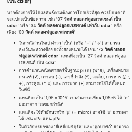
เป็น cd·sr)
หากต้องการให้ได้ผลลัพธ์ตามต้องการโดยเร็วที่สุด ควรป้อนค่าที่
จะแปลงเป็นข้อความ เช่น '87
วัตต์ หลอดฟลูออเรสเซนต์ เป็น
cdsr
' หรือ '34
วัตต์ หลอดฟลูออเรสเซนต์ เท่ากับ cdsr
' หรือ
เพียง '80
วัตต์ หลอดฟลูออเรสเซนต์
':
ในกรณีส่วนใหญ่ คำว่า 'เป็น' (หรือ '=' / '->') สามารถ
ละเว้นระหว่างชื่อของทั้งสองหน่วยได้ เช่น '73
วัตต์ หลอด
ฟลูออเรสเซนต์ cdsr
' แทนที่จะเป็น '27 วัตต์ หลอดฟลูออ
เรสเซนต์ เป็น cdsr'
การคำนวณคณิตศาสตร์พื้นฐาน: pi (π) (พาย), เครื่องหมาย
กรณฑ์ (√), การลบ (-), เลขชี้กำลัง (^), วงเล็บ, การหาร (/, :,
÷), การคูณ (*, x) และ การบวก (+) สามารถใช้ได้ทั้งหมด
ในที่นี้
แทนที่จะเป็น '1,95 x 10^5' เราสามารถเขียน 1,95e5 ได้ 'e'
ย่อมาจาก 'เลขยกกำลัง'
แทนที่จะใช้ตัวอักษรกรีก 'µ' (= micro) อาจใช้ 'u' ธรรมดา
ได้ เช่น uPa แทน µPa
ในตัวอักษรย่อของ 'สี่เหลี่ยมจัตุรัส' และ 'ลูกบาศก์' สามารถ