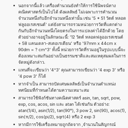
นอกจากนี้แล้ว เครื่องคำนวณยังทำให้การใช้นิพจน์ทาง
คณิตศาสตร์เป็นไปได้ ดังผลลัพธ์ ไม่เฉพาะการคำนวณ
จำนวนหนึ่งกับอีกจำนวนหนึ่งเท่านั้น เช่น '5 * 51 วัตต์ หลอด
ฟลูออเรสเซนต์' แต่ยังสามารถรวมหน่วยการวัดที่แตกต่าง
กันกับอีกจำนวนหนึ่งโดยตรงในการแปลงค่าได้อีกด้วย โดย
ตัวอย่างอาจอยู่ในลักษณะนี้: '12 วัตต์ หลอดฟลูออเรสเซนต์
+ 58 แคนเดลา-สเตอเรเดียน' หรือ '97mm x 44cm x
90dm = ? cm^3' ทั้งนี้ หน่วยการวัดที่รวมอยู่ในรูปแบบนี้จะ
ต้องเหมาะสมกันอย่างเป็นธรรมชาติและสมเหตุสมผลในการ
จัดหมู่ดังกล่าว.
แทนที่จะเขียนว่า '4^3' คุณสามารถเขียนว่า '4 exp 3' หรือ
'4 pow 3' ก็ได้
หากจำเป็น สามารถปัดเศษผลลัพธ์เป็นจำนวนตำแหน่ง
ทศนิยมที่กำหนดได้ตามความเหมาะสม
สามารถใช้ฟังก์ชันทางคณิตศาสตร์ asin, tan, sqrt, pow,
exp, cos, acos, sin และ atan ได้เช่นกัน ตัวอย่าง:
atan(1/4), asin(1/2), tan(90°), 3 pow 2, sin(90), acos(1),
sin(π/2), cos(pi/2), sqrt(4) หรือ 2 exp 3
หากมีการใช้เครื่องหมายถูกถัดจาก ,จำนวนในสัญกรณ์