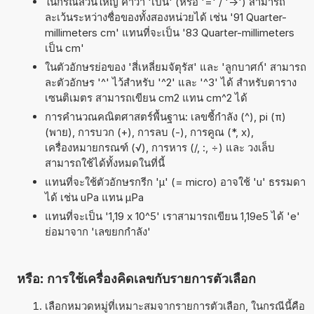
ในกรณีส่วนใหญ่ คำว่า 'เป็น' (หรือ '=' / '->') สามารถ
ละเว้นระหว่างชื่อของทั้งสองหน่วยได้ เช่น '91 Quarter-
millimeters cm' แทนที่จะเป็น '83 Quarter-millimeters
เป็น cm'
ในตัวอักษรย่อของ 'สี่เหลี่ยมจัตุรัส' และ 'ลูกบาศก์' สามารถ
ละตัวอักษร '^' ไว้สำหรับ '^2' และ '^3' ได้ สำหรับตาราง
เซนติเมตร สามารถเขียน cm2 แทน cm^2 ได้
การคำนวณคณิตศาสตร์พื้นฐาน: เลขชี้กำลัง (^), pi (π)
(พาย), การบวก (+), การลบ (-), การคูณ (*, x),
เครื่องหมายกรณฑ์ (√), การหาร (/, :, ÷) และ วงเล็บ
สามารถใช้ได้ทั้งหมดในที่นี้
แทนที่จะใช้ตัวอักษรกรีก 'µ' (= micro) อาจใช้ 'u' ธรรมดา
ได้ เช่น uPa แทน µPa
แทนที่จะเป็น '1,19 x 10^5' เราสามารถเขียน 1,19e5 ได้ 'e'
ย่อมาจาก 'เลขยกกำลัง'
หรือ: การใช้เครื่องคิดเลขกับรายการตัวเลือก
เลือกหมวดหมู่ที่เหมาะสมจากรายการตัวเลือก, ในกรณีนี้คือ