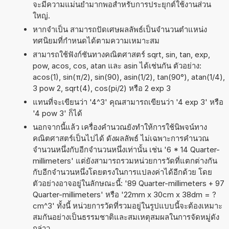
จะมีความแม่นยำมากพอสำหรับการประยุกต์ใช้งานส่วน
ใหญ่.
หากจำเป็น สามารถปัดเศษผลลัพธ์เป็นจำนวนตำแหน่ง
ทศนิยมที่กำหนดได้ตามความเหมาะสม
สามารถใช้ฟังก์ชันทางคณิตศาสตร์ sqrt, sin, tan, exp,
pow, acos, cos, atan และ asin ได้เช่นกัน ตัวอย่าง:
acos(1), sin(π/2), sin(90), asin(1/2), tan(90°), atan(1/4),
3 pow 2, sqrt(4), cos(pi/2) หรือ 2 exp 3
แทนที่จะเขียนว่า '4^3' คุณสามารถเขียนว่า '4 exp 3' หรือ
'4 pow 3' ก็ได้
นอกจากนี้แล้ว เครื่องคำนวณยังทำให้การใช้นิพจน์ทาง
คณิตศาสตร์เป็นไปได้ ดังผลลัพธ์ ไม่เฉพาะการคำนวณ
จำนวนหนึ่งกับอีกจำนวนหนึ่งเท่านั้น เช่น '6 * 14 Quarter-
millimeters' แต่ยังสามารถรวมหน่วยการวัดที่แตกต่างกัน
กับอีกจำนวนหนึ่งโดยตรงในการแปลงค่าได้อีกด้วย โดย
ตัวอย่างอาจอยู่ในลักษณะนี้: '89 Quarter-millimeters + 97
Quarter-millimeters' หรือ '22mm x 30cm x 38dm = ?
cm^3' ทั้งนี้ หน่วยการวัดที่รวมอยู่ในรูปแบบนี้จะต้องเหมาะ
สมกันอย่างเป็นธรรมชาติและสมเหตุสมผลในการจัดหมู่ดัง
กล่าว.