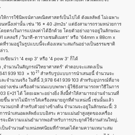
.
ำให้การใช้นิพจน์ทางคณิตศาสตร์เป็นไปได้ ดังผลลัพธ์ ไม่เฉพาะ
นึ่งเท่านั้น เช่น '16 * 40 J/m2s' แต่ยังสามารถรวมหน่วยการ
่งโดยตรงในการแปลงค่าได้อีกด้วย โดยตัวอย่างอาจอยู่ในลักษณะ
 + 91 แคลอรี / วินาที-ตารางเซนติเมตร' หรือ '64mm x 88cm x
วัดที่รวมอยู่ในรูปแบบนี้จะต้องเหมาะสมกันอย่างเป็นธรรมชาติ
ล่าว.
เขียนว่า '4 exp 3' หรือ '4 pow 3' ก็ได้
าก ,จำนวนในสัญกรณ์วิทยาศาสตร์' คำตอบจะแสดงเป็น
21
8 641 939 103
×
10
สำหรับรูปแบบการนำเสนอนี้ จำนวนจะ
1 และจำนวนจริง ในที่นี้ 3,978 641 939 103 สำหรับอุปกรณ์ที่อาจ
ย่างเช่น เครื่องคำนวณแบบพกพา ผู้ใช้ยังสามารถหาวิธีในการ
3 E+21 ได้ โดยเฉพาะอย่างยิ่ง สิ่งนี้ทำให้สามารถอ่านจำนวนที่
ึ้น หากไม่มีการใส่เครื่องหมายถูกที่ตำแหน่งนี้ เช่นนั้นแล้ว
ำนวนปกติ สำหรับตัวอย่างข้างต้น จำนวนจะอยู่ในลักษณะนี้: 3
การนำเสนอผลลัพธ์แบบอิสระ ความแม่นยำสูงสุดของเครื่อง
นควรจะมีความแม่นยำมากพอสำหรับการประยุกต์ใช้งานส่วนใหญ่.
ธ์เป็นจำนวนตำแหน่งทศนิยมที่กำหนดได้ตามความเหมาะสม