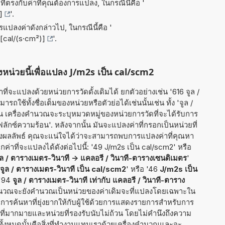
ี่ตรงกับค่าที่คุณต้องการแปลง, ในกรณีนี้คือ '
]
'.
ารแปลงค่าดังกล่าวไป, ในกรณีนี้คือ '
[cal/(s·cm²)]
'.
งหน่วยนี้เพื่อแปลง J/m2s เป็น cal/scm2
ี่จะแปลงด้วยหน่วยการวัดดั้งเดิมได้ ยกตัวอย่างเช่น '616 จูล /
ถใช้ทั้งชื่อเต็มของหน่วยหรือตัวย่อได้เช่นนั้นเช่น ทั้ง 'จูล /
ั้น เครื่องคำนวณจะระบุหมวดหมู่ของหน่วยการวัดที่จะได้รับการ
ักซ์ความร้อน'. หลังจากนั้น มันจะแปลงค่าที่กรอกเป็นหน่วยที่
ผลลัพธ์ คุณจะแน่ใจได้ว่าจะสามารถพบการแปลงค่าที่คุณหา
กค่าที่จะแปลงได้ดังต่อไปนี้: '49 J/m2s เป็น cal/scm2' หรือ
ูล / ตารางเมตร-วินาที -> แคลอรี / วินาที-ตารางเซนติเมตร
'
จูล / ตารางเมตร-วินาที เป็น cal/scm2
' หรือ '46
J/m2s เป็น
 '94
จูล / ตารางเมตร-วินาที เท่ากับ แคลอรี / วินาที-ตาราง
องคำนวณจะยังคำนวณเป็นหน่วยของค่าเดิมจะที่แปลงโดยเฉพาะใน
การค้นหาที่ยุ่งยากให้กับผู้ใช้ด้วยการแสดงรายการสำหรับการ
่ที่มากมายและหน่วยที่รองรับนับไม่ถ้วน โดยไม่คำนึงถึงความ
ทั้งหมดนั้นคือสิ่งที่ทำงานแทนเราด้วยเครื่องคำนวณและจะ