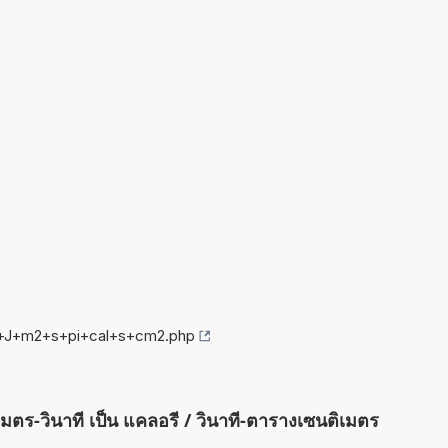
ng+J+m2+s+pi+cal+s+cm2.php
เมตร-วินาที เป็น แคลอรี / วินาที-ตารางเซนติเมตร