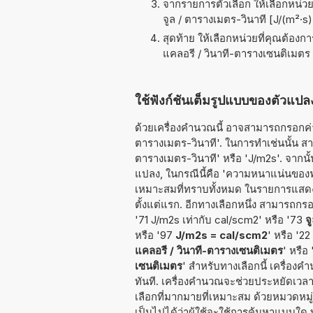
จากรายการตัวเลือก ให้เลือกหน่วยท
จูล / ตารางเมตร-วินาที [J/(m²·s)
สุดท้าย ให้เลือกหน่วยที่คุณต้องก
แคลอรี / วินาที-ตารางเซนติเมตร 
ใช้ฟังก์ชันเต็มรูปแบบของตัวแปล
ด้วยเครื่องคำนวณนี้ อาจสามารถกรอกค่าท
ตารางเมตร-วินาที'. ในการทำเช่นนั้น สามาร
ตารางเมตร-วินาที' หรือ 'J/m2s'. จากน
แปลง, ในกรณีนี้คือ 'ความหนาแน่นของฟล
เหมาะสมที่ทราบทั้งหมด ในรายการแสดง
ตั้งแต่แรก. อีกทางเลือกหนึ่ง สามารถกรอ
'71 J/m2s เท่ากับ cal/scm2' หรือ '73
จ
หรือ '97
J/m2s = cal/scm2
' หรือ '22
แคลอรี / วินาที-ตารางเซนติเมตร
' หรือ
เซนติเมตร
' สำหรับทางเลือกนี้ เครื่
ทันที. เครื่องคำนวณจะช่วยประหยัดเวลา
เลือกที่มากมายที่เหมาะสม ด้วยหมวดหมู
เป็นไปได้ว่าผู้ใช้จะใช้การค้นหาแบบใด 