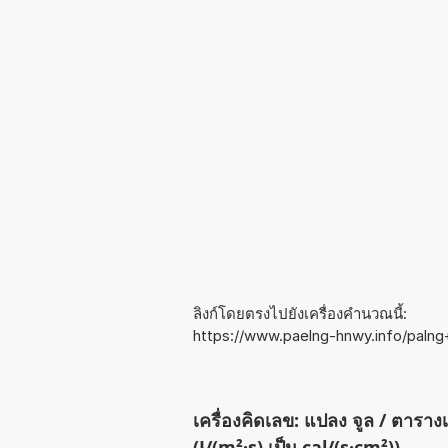
ลิงก์โดยตรงไปยังเครื่องคำนวณนี้:
https://www.paelng-hnwy.info/pal
เครื่องคิดเลข: แปลง จูล / ตาราง
(J/(m²·s) เป็น cal/(s·cm²))