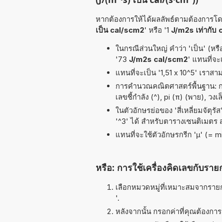
หากต้องการให้ได้ผลลัพธ์ตามต้องการโดย
เป็น cal/scm2
' หรือ '1
J/m2s เท่ากับ
ในกรณีส่วนใหญ่ คำว่า 'เป็น' (หรื
'73
J/m2s cal/scm2
' แทนที่จะ
แทนที่จะเป็น '1,51 x 10^5' เราสา
การคำนวณคณิตศาสตร์พื้นฐาน: การ
เลขชี้กำลัง (^), pi (π) (พาย), วง
ในตัวอักษรย่อของ 'สี่เหลี่ยมจัตุร
'^3' ได้ สำหรับตารางเซนติเมตร
แทนที่จะใช้ตัวอักษรกรีก 'µ' (= 
หรือ: การใช้เครื่องคิดเลขกับราย
เลือกหมวดหมู่ที่เหมาะสมจากรายกา
'.
หลังจากนั้น กรอกค่าที่คุณต้องกา