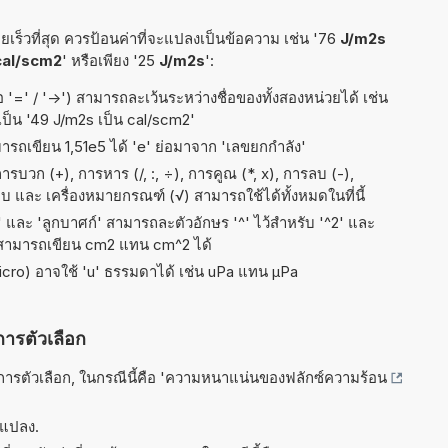
เร็วที่สุด ควรป้อนค่าที่จะแปลงเป็นข้อความ เช่น '76
J/m2s
 cal/scm2
' หรือเพียง '25
J/m2s
':
อ '=' / '->') สามารถละเว้นระหว่างชื่อของทั้งสองหน่วยได้ เช่น
เป็น '49 J/m2s เป็น cal/scm2'
มารถเขียน 1,51e5 ได้ 'e' ย่อมาจาก 'เลขยกกำลัง'
บวก (+), การหาร (/, :, ÷), การคูณ (*, x), การลบ (-),
เล็บ และ เครื่องหมายกรณฑ์ (√) สามารถใช้ได้ทั้งหมดในที่นี้
ัส' และ 'ลูกบาศก์' สามารถละตัวอักษร '^' ไว้สำหรับ '^2' และ
 สามารถเขียน cm2 แทน cm^2 ได้
micro) อาจใช้ 'u' ธรรมดาได้ เช่น uPa แทน µPa
การตัวเลือก
รตัวเลือก, ในกรณีนี้คือ '
ความหนาแน่นของฟลักซ์ความร้อน
รแปลง.