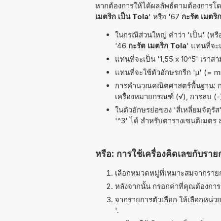
หากต้องการให้ได้ผลลัพธ์ตามต้องการโดยเ
เมตริก เป็น Tola
' หรือ '67
กะรัต เมตริก
ในกรณีส่วนใหญ่ คำว่า 'เป็น' (หรื
'46
กะรัต เมตริก Tola
' แทนที่จะ
แทนที่จะเป็น '1,55 x 10^5' เราส
แทนที่จะใช้ตัวอักษรกรีก 'µ' (= 
การคำนวณคณิตศาสตร์พื้นฐาน: การหา
เครื่องหมายกรณฑ์ (√), การลบ (-)
ในตัวอักษรย่อของ 'สี่เหลี่ยมจัตุร
'^3' ได้ สำหรับตารางเซนติเมตร
หรือ: การใช้เครื่องคิดเลขกับราย
เลือกหมวดหมู่ที่เหมาะสมจากรายกา
หลังจากนั้น กรอกค่าที่คุณต้องกา
จากรายการตัวเลือก ให้เลือกหน่วยท
'.