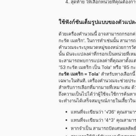
สุดท้าย ให้เลือกหน่วยที่คุณต้องก
ใช้ฟังก์ชันเต็มรูปแบบของตัวแปลง
ด้วยเครื่องคำนวณนี้ อาจสามารถกรอกค่าท
กะรัต เมตริก'. ในการทำเช่นนั้น สามารถใช้
คำนวณจะระบุหมวดหมู่ของหน่วยการวัดที่
นั้น มันจะแปลงค่าที่กรอกเป็นหน่วยที่
จะสามารถพบการแปลงค่าที่คุณหาตั้งแต่แ
'53 กะรัต เมตริก เป็น Tola' หรือ '85 กะ
กะรัต เมตริก = Tola
' สำหรับทางเลือกน
เฉพาะในทันที. เครื่องคำนวณจะช่วยประห
สำหรับการเลือกที่มากมายที่เหมาะสม ด้
ถึงความเป็นไปได้ว่าผู้ใช้จะใช้การค้นห
จะทำงานได้เสร็จสมบูรณ์ภายในเสี้ยววินา
แทนที่จะเขียนว่า '√36' คุณสามารถ
แทนที่จะเขียนว่า '4^3' คุณสามารถ
หากจำเป็น สามารถปัดเศษผลลัพ