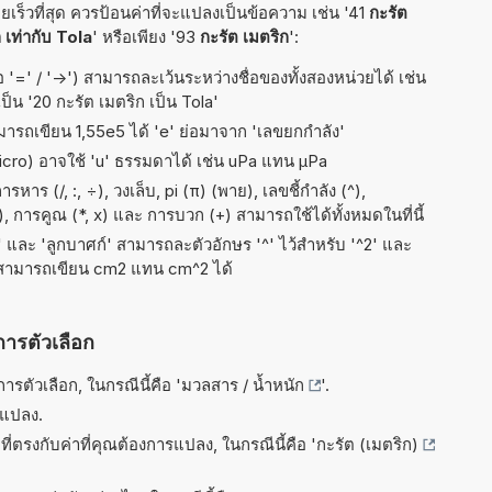
ร็วที่สุด ควรป้อนค่าที่จะแปลงเป็นข้อความ เช่น '41
กะรัต
 เท่ากับ Tola
' หรือเพียง '93
กะรัต เมตริก
':
อ '=' / '->') สามารถละเว้นระหว่างชื่อของทั้งสองหน่วยได้ เช่น
เป็น '20 กะรัต เมตริก เป็น Tola'
ามารถเขียน 1,55e5 ได้ 'e' ย่อมาจาก 'เลขยกกำลัง'
micro) อาจใช้ 'u' ธรรมดาได้ เช่น uPa แทน µPa
ร (/, :, ÷), วงเล็บ, pi (π) (พาย), เลขชี้กำลัง (^),
, การคูณ (*, x) และ การบวก (+) สามารถใช้ได้ทั้งหมดในที่นี้
ัส' และ 'ลูกบาศก์' สามารถละตัวอักษร '^' ไว้สำหรับ '^2' และ
 สามารถเขียน cm2 แทน cm^2 ได้
การตัวเลือก
รตัวเลือก, ในกรณีนี้คือ '
มวลสาร / น้ำหนัก
'.
รแปลง.
ี่ตรงกับค่าที่คุณต้องการแปลง, ในกรณีนี้คือ '
กะรัต (เมตริก)