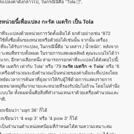
ารแปลงค่าดังกล่าวไป, ในกรณีนี้คือ '
Tola
'.
หน่วยนี้เพื่อแปลง กะรัต เมตริก เป็น Tola
ี่จะแปลงด้วยหน่วยการวัดดั้งเดิมได้ ยกตัวอย่างเช่น '872
ทั้งชื่อเต็มของหน่วยหรือตัวย่อได้เช่นนั้น จากนั้น เครื่อง
จะได้รับการแปลง, ในกรณีนี้คือ 'มวลสาร / น้ำหนัก'. หลังจาก
เหมาะสมที่ทราบทั้งหมด ในรายการแสดงผลลัพธ์ คุณจะแน่ใจได้ว่า
รก. อีกทางเลือกหนึ่ง สามารถกรอกค่าที่จะแปลงได้ดังต่อไปนี้:
รัต เมตริก เท่ากับ Tola' หรือ '79
กะรัต เมตริก -> Tola
' หรือ '6
ี้ เครื่องคำนวณจะยังคำนวณเป็นหน่วยของค่าเดิมจะที่แปลงโดย
ยัดเวลาการค้นหาที่ยุ่งยากให้กับผู้ใช้ด้วยการแสดงรายการ
วยหมวดหมู่ที่มากมายและหน่วยที่รองรับนับไม่ถ้วน โดยไม่คำนึง
าแบบใด ทั้งหมดนั้นคือสิ่งที่ทำงานแทนเราด้วยเครื่องคำนวณและ
ที.
เขียนว่า 'sqrt 36' ก็ได้
เขียนว่า '4 exp 3' หรือ '4 pow 3' ก็ได้
ธ์เป็นจำนวนตำแหน่งทศนิยมที่กำหนดได้ตามความเหมาะสม