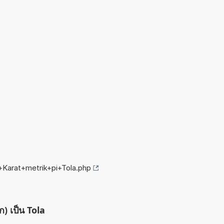
+Karat+metrik+pi+Tola.php
ก) เป็น Tola