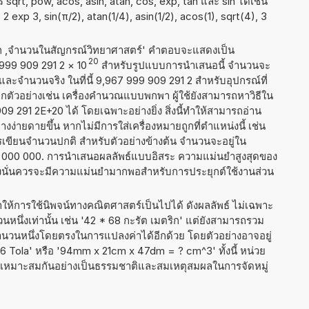
sqrt, pow, acos, asin, atan, cos, exp, tan และ sin ได้เช่น
, 2 exp 3, sin(π/2), atan(1/4), asin(1/2), acos(1), sqrt(4), 3
าก ,จำนวนในสัญกรณ์วิทยาศาสตร์' คำตอบจะแสดงเป็น
20
 999 909 291 2
×
10
สำหรับรูปแบบการนำเสนอนี้ จำนวนจะ
0 และจำนวนจริง ในที่นี้ 9,967 999 909 291 2 สำหรับอุปกรณ์ที่
ัวอย่างเช่น เครื่องคำนวณแบบพกพา ผู้ใช้ยังสามารถหาวิธีใน
 291 2E+20 ได้ โดยเฉพาะอย่างยิ่ง สิ่งนี้ทำให้สามารถอ่าน
ง่ายดายขึ้น หากไม่มีการใส่เครื่องหมายถูกที่ตำแหน่งนี้ เช่น
ารเขียนจำนวนปกติ สำหรับตัวอย่างข้างต้น จำนวนจะอยู่ใน
0 000 000. การนำเสนอผลลัพธ์แบบอิสระ ความแม่นยำสูงสุดของ
ซึ่งนั่นควรจะมีความแม่นยำมากพอสำหรับการประยุกต์ใช้งานส่วน
ำให้การใช้นิพจน์ทางคณิตศาสตร์เป็นไปได้ ดังผลลัพธ์ ไม่เฉพาะ
นึ่งเท่านั้น เช่น '42 * 68 กะรัต เมตริก' แต่ยังสามารถรวม
จำนวนหนึ่งโดยตรงในการแปลงค่าได้อีกด้วย โดยตัวอย่างอาจอยู่
 16 Tola' หรือ '94mm x 21cm x 47dm = ? cm^3' ทั้งนี้ หน่วย
้องเหมาะสมกันอย่างเป็นธรรมชาติและสมเหตุสมผลในการจัดหมู่