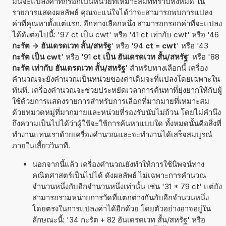
มันจะแปลงค่าที่กรอกเป็นหน่วยที่เหมาะสมที่ทราบทั้งหมด ใน
รายการแสดงผลลัพธ์ คุณจะแน่ใจได้ว่าจะสามารถพบการแปลง
ค่าที่คุณหาตั้งแต่แรก. อีกทางเลือกหนึ่ง สามารถกรอกค่าที่จะแปลง
ได้ดังต่อไปนี้: '97 ct เป็น cwt' หรือ '41 ct เท่ากับ cwt' หรือ '46
กะรัต -> ฮันเดรดเวท สั้น/สหรัฐ
' หรือ '94
ct = cwt
' หรือ '43
กะรัต เป็น cwt
' หรือ '91
ct เป็น ฮันเดรดเวท สั้น/สหรัฐ
' หรือ '88
กะรัต เท่ากับ ฮันเดรดเวท สั้น/สหรัฐ
' สำหรับทางเลือกนี้ เครื่อง
คำนวณจะยังคำนวณเป็นหน่วยของค่าเดิมจะที่แปลงโดยเฉพาะใน
ทันที. เครื่องคำนวณจะช่วยประหยัดเวลาการค้นหาที่ยุ่งยากให้กับผู้
ใช้ด้วยการแสดงรายการสำหรับการเลือกที่มากมายที่เหมาะสม
ด้วยหมวดหมู่ที่มากมายและหน่วยที่รองรับนับไม่ถ้วน โดยไม่คำนึง
ถึงความเป็นไปได้ว่าผู้ใช้จะใช้การค้นหาแบบใด ทั้งหมดนั้นคือสิ่งที่
ทำงานแทนเราด้วยเครื่องคำนวณและจะทำงานได้เสร็จสมบูรณ์
ภายในเสี้ยววินาที.
นอกจากนี้แล้ว เครื่องคำนวณยังทำให้การใช้นิพจน์ทาง
คณิตศาสตร์เป็นไปได้ ดังผลลัพธ์ ไม่เฉพาะการคำนวณ
จำนวนหนึ่งกับอีกจำนวนหนึ่งเท่านั้น เช่น '31 * 79 ct' แต่ยัง
สามารถรวมหน่วยการวัดที่แตกต่างกันกับอีกจำนวนหนึ่ง
โดยตรงในการแปลงค่าได้อีกด้วย โดยตัวอย่างอาจอยู่ใน
ลักษณะนี้: '34 กะรัต + 82 ฮันเดรดเวท สั้น/สหรัฐ' หรือ