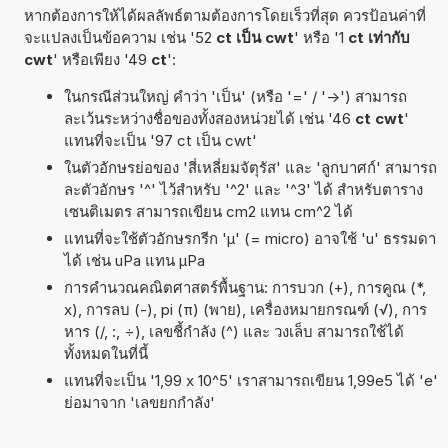
หากต้องการให้ได้ผลลัพธ์ตามต้องการโดยเร็วที่สุด ควรป้อนค่าที่
จะแปลงเป็นข้อความ เช่น '52
ct เป็น cwt
' หรือ '1
ct เท่ากับ
cwt
' หรือเพียง '49
ct
':
ในกรณีส่วนใหญ่ คำว่า 'เป็น' (หรือ '=' / '->') สามารถ
ละเว้นระหว่างชื่อของทั้งสองหน่วยได้ เช่น '46
ct cwt
'
แทนที่จะเป็น '97 ct เป็น cwt'
ในตัวอักษรย่อของ 'สี่เหลี่ยมจัตุรัส' และ 'ลูกบาศก์' สามารถ
ละตัวอักษร '^' ไว้สำหรับ '^2' และ '^3' ได้ สำหรับตาราง
เซนติเมตร สามารถเขียน cm2 แทน cm^2 ได้
แทนที่จะใช้ตัวอักษรกรีก 'µ' (= micro) อาจใช้ 'u' ธรรมดา
ได้ เช่น uPa แทน µPa
การคำนวณคณิตศาสตร์พื้นฐาน: การบวก (+), การคูณ (*,
x), การลบ (-), pi (π) (พาย), เครื่องหมายกรณฑ์ (√), การ
หาร (/, :, ÷), เลขชี้กำลัง (^) และ วงเล็บ สามารถใช้ได้
ทั้งหมดในที่นี้
แทนที่จะเป็น '1,99 x 10^5' เราสามารถเขียน 1,99e5 ได้ 'e'
ย่อมาจาก 'เลขยกกำลัง'