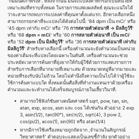
'กัมมันตภาพรังสี'. หลังจากนั้น มันจะแปลงค่าที่กรอกเป็นหน่วยที่
เหมาะสมที่ทราบทั้งหมด ในรายการแสดงผลลัพธ์ คุณจะแน่ใจได้
ว่าจะสามารถพบการแปลงค่าที่คุณหาตั้งแต่แรก. อีกทางเลือกหนึ่ง
สามารถกรอกค่าที่จะแปลงได้ดังต่อไปนี้: '84 dpm เป็น mCi' หรือ
'45 dpm เท่ากับ mCi' หรือ '76
การสลายตัวต่อนาที -> มิลลิกูว์รี
'
หรือ '68
dpm = mCi
' หรือ '60
การสลายตัวต่อนาที เป็น mCi
'
หรือ '52
dpm เป็น มิลลิกูว์รี
' หรือ '36
การสลายตัวต่อนาที เท่ากับ
มิลลิกูว์รี
' สำหรับทางเลือกนี้ เครื่องคำนวณจะยังคำนวณเป็นหน่วย
ของค่าเดิมจะที่แปลงโดยเฉพาะในทันที. เครื่องคำนวณจะช่วย
ประหยัดเวลาการค้นหาที่ยุ่งยากให้กับผู้ใช้ด้วยการแสดงรายการ
สำหรับการเลือกที่มากมายที่เหมาะสม ด้วยหมวดหมู่ที่มากมายและ
หน่วยที่รองรับนับไม่ถ้วน โดยไม่คำนึงถึงความเป็นไปได้ว่าผู้ใช้จะ
ใช้การค้นหาแบบใด ทั้งหมดนั้นคือสิ่งที่ทำงานแทนเราด้วยเครื่อง
คำนวณและจะทำงานได้เสร็จสมบูรณ์ภายในเสี้ยววินาที.
สามารถใช้ฟังก์ชันทางคณิตศาสตร์ sqrt, pow, tan, sin,
atan, exp, acos, asin และ cos ได้เช่นกัน ตัวอย่าง: 2 exp
3, asin(1/2), tan(90°), sin(π/2), sqrt(4), 3 pow 2,
cos(pi/2), acos(1), sin(90) หรือ atan(1/4)
หากมีการใช้เครื่องหมายถูกถัดจาก ,จำนวนในสัญกรณ์
วิทยาศาสตร์' คำตอบจะแสดงเป็นเลขชี้กำลัง ยกตัวอย่าง