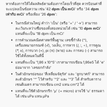
หากต้องการให้ได้ผลลัพธ์ตามต้องการโดยเร็วที่สุด ควรป้อนค่าที่
จะแปลงเป็นข้อความ เช่น '42
dpm เป็น mCi
' หรือ '34
dpm
เท่ากับ mCi
' หรือเพียง '26
dpm
':
ในกรณีส่วนใหญ่ คำว่า 'เป็น' (หรือ '=' / '->') สามารถ
ละเว้นระหว่างชื่อของทั้งสองหน่วยได้ เช่น '10
dpm mCi
'
แทนที่จะเป็น '18 dpm เป็น mCi'
การคำนวณคณิตศาสตร์พื้นฐาน: เลขชี้กำลัง (^),
เครื่องหมายกรณฑ์ (√), วงเล็บ, การหาร (/, :, ÷), การคูณ
(*, x), การบวก (+), pi (π) (พาย) และ การลบ (-) สามารถ
ใช้ได้ทั้งหมดในที่นี้
แทนที่จะเป็น '1,86 x 10^5' เราสามารถเขียน 1,86e5 ได้ 'e'
ย่อมาจาก 'เลขยกกำลัง'
ในตัวอักษรย่อของ 'สี่เหลี่ยมจัตุรัส' และ 'ลูกบาศก์' สามารถ
ละตัวอักษร '^' ไว้สำหรับ '^2' และ '^3' ได้ สำหรับตาราง
เซนติเมตร สามารถเขียน cm2 แทน cm^2 ได้
แทนที่จะใช้ตัวอักษรกรีก 'µ' (= micro) อาจใช้ 'u' ธรรมดา
ได้ เช่น uPa แทน µPa