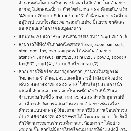
จำนวนหนึ่งโดยตรงในการแปลงค่าได้อีกด้วย โดยตัวอย่าง
อาจอยู่ในลักษณะนี้: '12 ก๊าซโซลีน m3 + 94 ดีเซลตัน' หรือ
'43mm x 26cm x 9dm = ? cm^3' ทั้งนี้ หน่วยการวัดที่รวม
อยู่ในรูปแบบนี้จะต้องเหมาะสมกันอย่างเป็นธรรมชาติและ
สมเหตุสมผลในการจัดหมู่ดังกล่าว.
แทนที่จะเขียนว่า '√25' คุณสามารถเขียนว่า 'sqrt 25' ก็ได้
สามารถใช้ฟังก์ชันทางคณิตศาสตร์ asin, acos, sin, sqrt,
atan, cos, tan, exp และ pow ได้เช่นกัน ตัวอย่าง:
atan(1/4), sin(90), sin(π/2), asin(1/2), 3 pow 2, acos(1),
tan(90°), sqrt(4), 2 exp 3 หรือ cos(pi/2)
หากมีการใช้เครื่องหมายถูกถัดจาก ,จำนวนในสัญกรณ์
วิทยาศาสตร์' คำตอบจะแสดงเป็นเลขชี้กำลัง ยกตัวอย่าง
21
เช่น 2,496 148 125 433 2
×
10
สำหรับรูปแบบการนำ
เสนอนี้ จำนวนจะแยกออกเป็นเลขชี้กำลัง ในที่นี้ 21 และ
จำนวนจริง ในที่นี้ 2,496 148 125 433 2 สำหรับอุปกรณ์ที่
อาจมีการจำกัดการแสดงจำนวน ยกตัวอย่างเช่น เครื่อง
คำนวณแบบพกพา ผู้ใช้ยังสามารถหาวิธีในการเขียนจำนวน
เป็น 2,496 148 125 433 2E+21 ได้ โดยเฉพาะอย่างยิ่ง สิ่งนี้
ทำให้สามารถอ่านจำนวนที่มากและน้อยมาก ๆ ได้อย่าง
ง่ายดายขึ้น หากไม่มีการใส่เครื่องหมายถูกที่ตำแหน่งนี้ เช่น