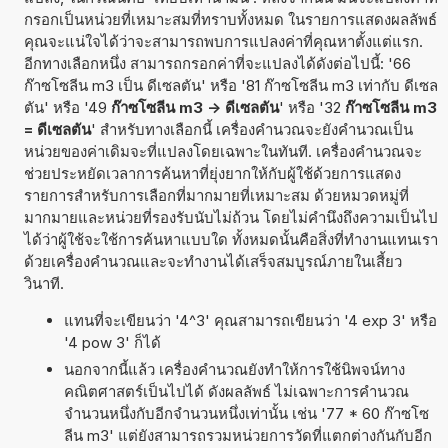
กรอกเป็นหน่วยที่เหมาะสมที่ทราบทั้งหมด ในรายการแสดงผลลัพธ์
คุณจะแน่ใจได้ว่าจะสามารถพบการแปลงค่าที่คุณหาตั้งแต่แรก.
อีกทางเลือกหนึ่ง สามารถกรอกค่าที่จะแปลงได้ดังต่อไปนี้: '66
ก๊าซโซลีน m3 เป็น ดีเซลตัน' หรือ '81 ก๊าซโซลีน m3 เท่ากับ ดีเซล
ตัน' หรือ '49
ก๊าซโซลีน m3 -> ดีเซลตัน
' หรือ '32
ก๊าซโซลีน m3
= ดีเซลตัน
' สำหรับทางเลือกนี้ เครื่องคำนวณจะยังคำนวณเป็น
หน่วยของค่าเดิมจะที่แปลงโดยเฉพาะในทันที. เครื่องคำนวณจะ
ช่วยประหยัดเวลาการค้นหาที่ยุ่งยากให้กับผู้ใช้ด้วยการแสดง
รายการสำหรับการเลือกที่มากมายที่เหมาะสม ด้วยหมวดหมู่ที่
มากมายและหน่วยที่รองรับนับไม่ถ้วน โดยไม่คำนึงถึงความเป็นไป
ได้ว่าผู้ใช้จะใช้การค้นหาแบบใด ทั้งหมดนั้นคือสิ่งที่ทำงานแทนเรา
ด้วยเครื่องคำนวณและจะทำงานได้เสร็จสมบูรณ์ภายในเสี้ยว
วินาที.
แทนที่จะเขียนว่า '4^3' คุณสามารถเขียนว่า '4 exp 3' หรือ
'4 pow 3' ก็ได้
นอกจากนี้แล้ว เครื่องคำนวณยังทำให้การใช้นิพจน์ทาง
คณิตศาสตร์เป็นไปได้ ดังผลลัพธ์ ไม่เฉพาะการคำนวณ
จำนวนหนึ่งกับอีกจำนวนหนึ่งเท่านั้น เช่น '77 * 60 ก๊าซโซ
ลีน m3' แต่ยังสามารถรวมหน่วยการวัดที่แตกต่างกันกับอีก