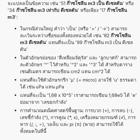
จะแปลงเป็นข้อความ เช่น '51
ก๊าซโซลีน m3 เป็น ดีเซลตัน
' หรือ
'34
ก๊าซโซลีน m3 เท่ากับ ดีเซลตัน
' หรือเพียง '17
ก๊าซโซลีน
m3
':
ในกรณีส่วนใหญ่ คำว่า 'เป็น' (หรือ '=' / '->') สามารถ
ละเว้นระหว่างชื่อของทั้งสองหน่วยได้ เช่น '82
ก๊าซโซลีน
m3 ดีเซลตัน
' แทนที่จะเป็น '99 ก๊าซโซลีน m3 เป็น ดีเซล
ตัน'
ในตัวอักษรย่อของ 'สี่เหลี่ยมจัตุรัส' และ 'ลูกบาศก์' สามารถ
ละตัวอักษร '^' ไว้สำหรับ '^2' และ '^3' ได้ สำหรับตาราง
เซนติเมตร สามารถเขียน cm2 แทน cm^2 ได้
แทนที่จะใช้ตัวอักษรกรีก 'µ' (= micro) อาจใช้ 'u' ธรรมดา
ได้ เช่น uPa แทน µPa
แทนที่จะเป็น '1,68 x 10^5' เราสามารถเขียน 1,68e5 ได้ 'e'
ย่อมาจาก 'เลขยกกำลัง'
การคำนวณคณิตศาสตร์พื้นฐาน: การบวก (+), การลบ (-),
เลขชี้กำลัง (^), การคูณ (*, x), เครื่องหมายกรณฑ์ (√), การ
หาร (/, :, ÷), วงเล็บ และ pi (π) (พาย) สามารถใช้ได้
ทั้งหมดในที่นี้