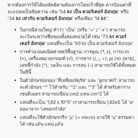
หากต้องการให้ได้ผลลัพธ์ตามต้องการโดยเร็วที่สุด ควรป้อนค่าที่
จะแปลงเป็นข้อความ เช่น '54
kt เป็น ควอร์เตอร์ อังกฤษ
' หรือ
'34
kt เท่ากับ ควอร์เตอร์ อังกฤษ
' หรือเพียง '14
kt
':
ในกรณีส่วนใหญ่ คำว่า 'เป็น' (หรือ '=' / '->') สามารถ
ละเว้นระหว่างชื่อของทั้งสองหน่วยได้ เช่น '73
kt ควอร์
เตอร์ อังกฤษ
' แทนที่จะเป็น '93 kt เป็น ควอร์เตอร์ อังกฤษ'
การคำนวณคณิตศาสตร์พื้นฐาน: การคูณ (*, x), การบวก
(+), เครื่องหมายกรณฑ์ (√), การหาร (/, :, ÷), pi (π) (พาย),
เลขชี้กำลัง (^), วงเล็บ และ การลบ (-) สามารถใช้ได้ทั้งหมด
ในที่นี้
ในตัวอักษรย่อของ 'สี่เหลี่ยมจัตุรัส' และ 'ลูกบาศก์' สามารถ
ละตัวอักษร '^' ไว้สำหรับ '^2' และ '^3' ได้ สำหรับตาราง
เซนติเมตร สามารถเขียน cm2 แทน cm^2 ได้
แทนที่จะเป็น '1,62 x 10^5' เราสามารถเขียน 1,62e5 ได้ 'e'
ย่อมาจาก 'เลขยกกำลัง'
แทนที่จะใช้ตัวอักษรกรีก 'µ' (= micro) อาจใช้ 'u' ธรรมดา
ได้ เช่น uPa แทน µPa