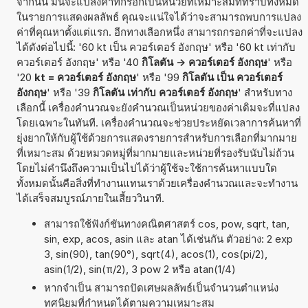
จากนั้น มันจะแปลงค่าที่กรอกเป็นหน่วยที่เหมาะสมที่ทราบทั้งหมด
ในรายการแสดงผลลัพธ์ คุณจะแน่ใจได้ว่าจะสามารถพบการแปลง
ค่าที่คุณหาตั้งแต่แรก. อีกทางเลือกหนึ่ง สามารถกรอกค่าที่จะแปลง
ได้ดังต่อไปนี้: '60 kt เป็น ควอร์เตอร์ อังกฤษ' หรือ '60 kt เท่ากับ
ควอร์เตอร์ อังกฤษ' หรือ '40
กิโลตัน -> ควอร์เตอร์ อังกฤษ
' หรือ
'20
kt = ควอร์เตอร์ อังกฤษ
' หรือ '99
กิโลตัน เป็น ควอร์เตอร์
อังกฤษ
' หรือ '39
กิโลตัน เท่ากับ ควอร์เตอร์ อังกฤษ
' สำหรับทาง
เลือกนี้ เครื่องคำนวณจะยังคำนวณเป็นหน่วยของค่าเดิมจะที่แปลง
โดยเฉพาะในทันที. เครื่องคำนวณจะช่วยประหยัดเวลาการค้นหาที่
ยุ่งยากให้กับผู้ใช้ด้วยการแสดงรายการสำหรับการเลือกที่มากมาย
ที่เหมาะสม ด้วยหมวดหมู่ที่มากมายและหน่วยที่รองรับนับไม่ถ้วน
โดยไม่คำนึงถึงความเป็นไปได้ว่าผู้ใช้จะใช้การค้นหาแบบใด
ทั้งหมดนั้นคือสิ่งที่ทำงานแทนเราด้วยเครื่องคำนวณและจะทำงาน
ได้เสร็จสมบูรณ์ภายในเสี้ยววินาที.
สามารถใช้ฟังก์ชันทางคณิตศาสตร์ cos, pow, sqrt, tan,
sin, exp, acos, asin และ atan ได้เช่นกัน ตัวอย่าง: 2 exp
3, sin(90), tan(90°), sqrt(4), acos(1), cos(pi/2),
asin(1/2), sin(π/2), 3 pow 2 หรือ atan(1/4)
หากจำเป็น สามารถปัดเศษผลลัพธ์เป็นจำนวนตำแหน่ง
ทศนิยมที่กำหนดได้ตามความเหมาะสม