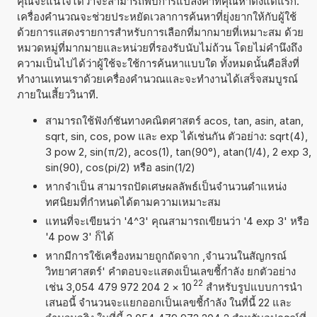
คุณจะแน่ใจได้ว่าจะสามารถพบการแปลงค่าที่คุณหาตั้งแต่แรก.
เครื่องคำนวณจะช่วยประหยัดเวลาการค้นหาที่ยุ่งยากให้กับผู้ใช้
ด้วยการแสดงรายการสำหรับการเลือกที่มากมายที่เหมาะสม ด้วย
หมวดหมู่ที่มากมายและหน่วยที่รองรับนับไม่ถ้วน โดยไม่คำนึงถึง
ความเป็นไปได้ว่าผู้ใช้จะใช้การค้นหาแบบใด ทั้งหมดนั้นคือสิ่งที่
ทำงานแทนเราด้วยเครื่องคำนวณและจะทำงานได้เสร็จสมบูรณ์
ภายในเสี้ยววินาที.
สามารถใช้ฟังก์ชันทางคณิตศาสตร์ acos, tan, asin, atan,
sqrt, sin, cos, pow และ exp ได้เช่นกัน ตัวอย่าง: sqrt(4),
3 pow 2, sin(π/2), acos(1), tan(90°), atan(1/4), 2 exp 3,
sin(90), cos(pi/2) หรือ asin(1/2)
หากจำเป็น สามารถปัดเศษผลลัพธ์เป็นจำนวนตำแหน่ง
ทศนิยมที่กำหนดได้ตามความเหมาะสม
แทนที่จะเขียนว่า '4^3' คุณสามารถเขียนว่า '4 exp 3' หรือ
'4 pow 3' ก็ได้
หากมีการใช้เครื่องหมายถูกถัดจาก ,จำนวนในสัญกรณ์
วิทยาศาสตร์' คำตอบจะแสดงเป็นเลขชี้กำลัง ยกตัวอย่าง
22
เช่น 3,054 479 972 204 2
×
10
สำหรับรูปแบบการนำ
เสนอนี้ จำนวนจะแยกออกเป็นเลขชี้กำลัง ในที่นี้ 22 และ