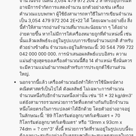
จำนวนจริง ในที่นี้ 3,054 479 972 204 2 สำหรับอุปกรณ์ที่
อาจมีการจำกัดการแสดงจำนวน ยกตัวอย่างเช่น เครื่อง
คำนวณแบบพกพา ผู้ใช้ยังสามารถหาวิธีในการเขียนจำนวน
เป็น 3,054 479 972 204 2E+22 ได้ โดยเฉพาะอย่างยิ่ง สิ่ง
นี้ทำให้สามารถอ่านจำนวนที่มากและน้อยมาก ๆ ได้อย่าง
ง่ายดายขึ้น หากไม่มีการใส่เครื่องหมายถูกที่ตำแหน่งนี้ เช่น
นั้นแล้วผลลัพธ์จะอยู่ในรูปแบบการเขียนจำนวนปกติ สำหรับ
ตัวอย่างข้างต้น จำนวนจะอยู่ในลักษณะนี้: 30 544 799 722
042 000 000 000. การนำเสนอผลลัพธ์แบบอิสระ ความ
แม่นยำสูงสุดของเครื่องคำนวณนี้คือ 14 ตำแหน่ง ซึ่งนั่นควร
จะมีความแม่นยำมากพอสำหรับการประยุกต์ใช้งานส่วน
ใหญ่.
นอกจากนี้แล้ว เครื่องคำนวณยังทำให้การใช้นิพจน์ทาง
คณิตศาสตร์เป็นไปได้ ดังผลลัพธ์ ไม่เฉพาะการคำนวณ
จำนวนหนึ่งกับอีกจำนวนหนึ่งเท่านั้น เช่น '51 * 32 kg/dm3'
แต่ยังสามารถรวมหน่วยการวัดที่แตกต่างกันกับอีกจำนวน
หนึ่งโดยตรงในการแปลงค่าได้อีกด้วย โดยตัวอย่างอาจอยู่
ในลักษณะนี้: '89 กิโลกรัมต่อลูกบาศก์เดซิเมตร + 70
กิโลกรัมต่อลูกบาศก์เดซิเมตร' หรือ '13mm x 93cm x
74dm = ? cm^3' ทั้งนี้ หน่วยการวัดที่รวมอยู่ในรูปแบบนี้จะ
ต้องเหมาะสมกันอย่างเป็นธรรมชาติและสมเหตุสมผลในการ