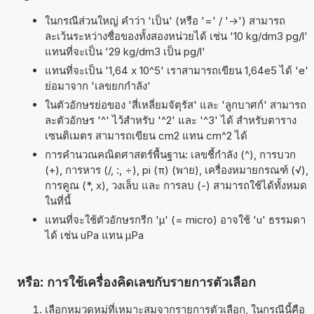
ในกรณีส่วนใหญ่ คำว่า 'เป็น' (หรือ '=' / '->') สามารถ
ละเว้นระหว่างชื่อของทั้งสองหน่วยได้ เช่น '10 kg/dm3 pg/l'
แทนที่จะเป็น '29 kg/dm3 เป็น pg/l'
แทนที่จะเป็น '1,64 x 10^5' เราสามารถเขียน 1,64e5 ได้ 'e'
ย่อมาจาก 'เลขยกกำลัง'
ในตัวอักษรย่อของ 'สี่เหลี่ยมจัตุรัส' และ 'ลูกบาศก์' สามารถ
ละตัวอักษร '^' ไว้สำหรับ '^2' และ '^3' ได้ สำหรับตาราง
เซนติเมตร สามารถเขียน cm2 แทน cm^2 ได้
การคำนวณคณิตศาสตร์พื้นฐาน: เลขชี้กำลัง (^), การบวก
(+), การหาร (/, :, ÷), pi (π) (พาย), เครื่องหมายกรณฑ์ (√),
การคูณ (*, x), วงเล็บ และ การลบ (-) สามารถใช้ได้ทั้งหมด
ในที่นี้
แทนที่จะใช้ตัวอักษรกรีก 'µ' (= micro) อาจใช้ 'u' ธรรมดา
ได้ เช่น uPa แทน µPa
หรือ: การใช้เครื่องคิดเลขกับรายการตัวเลือก
เลือกหมวดหมู่ที่เหมาะสมจากรายการตัวเลือก, ในกรณีนี้คือ