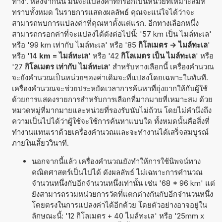
ทาง'. หลังจากนั้น มันจะแปลงค่าที่กรอกเป็นหน่วยที่เหมาะสมที่
ทราบทั้งหมด ในรายการแสดงผลลัพธ์ คุณจะแน่ใจได้ว่าจะ
สามารถพบการแปลงค่าที่คุณหาตั้งแต่แรก. อีกทางเลือกหนึ่ง
สามารถกรอกค่าที่จะแปลงได้ดังต่อไปนี้: '57 km เป็น ไมล์ทะเล'
หรือ '99 km เท่ากับ ไมล์ทะเล' หรือ '85
กิโลเมตร -> ไมล์ทะเล
'
หรือ '14
km = ไมล์ทะเล
' หรือ '42
กิโลเมตร เป็น ไมล์ทะเล
' หรือ
'27
กิโลเมตร เท่ากับ ไมล์ทะเล
' สำหรับทางเลือกนี้ เครื่องคำนวณ
จะยังคำนวณเป็นหน่วยของค่าเดิมจะที่แปลงโดยเฉพาะในทันที.
เครื่องคำนวณจะช่วยประหยัดเวลาการค้นหาที่ยุ่งยากให้กับผู้ใช้
ด้วยการแสดงรายการสำหรับการเลือกที่มากมายที่เหมาะสม ด้วย
หมวดหมู่ที่มากมายและหน่วยที่รองรับนับไม่ถ้วน โดยไม่คำนึงถึง
ความเป็นไปได้ว่าผู้ใช้จะใช้การค้นหาแบบใด ทั้งหมดนั้นคือสิ่งที่
ทำงานแทนเราด้วยเครื่องคำนวณและจะทำงานได้เสร็จสมบูรณ์
ภายในเสี้ยววินาที.
นอกจากนี้แล้ว เครื่องคำนวณยังทำให้การใช้นิพจน์ทาง
คณิตศาสตร์เป็นไปได้ ดังผลลัพธ์ ไม่เฉพาะการคำนวณ
จำนวนหนึ่งกับอีกจำนวนหนึ่งเท่านั้น เช่น '68 * 96 km' แต่
ยังสามารถรวมหน่วยการวัดที่แตกต่างกันกับอีกจำนวนหนึ่ง
โดยตรงในการแปลงค่าได้อีกด้วย โดยตัวอย่างอาจอยู่ใน
ลักษณะนี้: '12 กิโลเมตร + 40 ไมล์ทะเล' หรือ '25mm x