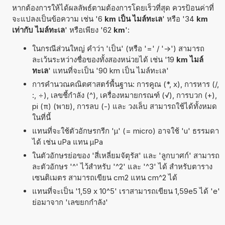
หากต้องการให้ได้ผลลัพธ์ตามต้องการโดยเร็วที่สุด ควรป้อนค่าที่
จะแปลงเป็นข้อความ เช่น '6
km เป็น ไมล์ทะเล
' หรือ '34
km
เท่ากับ ไมล์ทะเล
' หรือเพียง '62
km
':
ในกรณีส่วนใหญ่ คำว่า 'เป็น' (หรือ '=' / '->') สามารถ
ละเว้นระหว่างชื่อของทั้งสองหน่วยได้ เช่น '19
km ไมล์
ทะเล
' แทนที่จะเป็น '90 km เป็น ไมล์ทะเล'
การคำนวณคณิตศาสตร์พื้นฐาน: การคูณ (*, x), การหาร (/,
:, ÷), เลขชี้กำลัง (^), เครื่องหมายกรณฑ์ (√), การบวก (+),
pi (π) (พาย), การลบ (-) และ วงเล็บ สามารถใช้ได้ทั้งหมด
ในที่นี้
แทนที่จะใช้ตัวอักษรกรีก 'µ' (= micro) อาจใช้ 'u' ธรรมดา
ได้ เช่น uPa แทน µPa
ในตัวอักษรย่อของ 'สี่เหลี่ยมจัตุรัส' และ 'ลูกบาศก์' สามารถ
ละตัวอักษร '^' ไว้สำหรับ '^2' และ '^3' ได้ สำหรับตาราง
เซนติเมตร สามารถเขียน cm2 แทน cm^2 ได้
แทนที่จะเป็น '1,59 x 10^5' เราสามารถเขียน 1,59e5 ได้ 'e'
ย่อมาจาก 'เลขยกกำลัง'