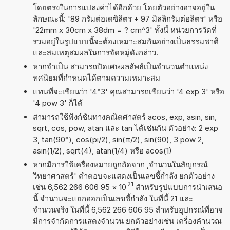
โดยตรงในการแปลงค่าได้อีกด้วย โดยตัวอย่างอาจอยู่ใน
ลักษณะนี้: '89 กรัมต่อเดซิลิตร + 97 มิลลิกรัมต่อลิตร' หรือ
'22mm x 30cm x 38dm = ? cm^3' ทั้งนี้ หน่วยการวัดที่
รวมอยู่ในรูปแบบนี้จะต้องเหมาะสมกันอย่างเป็นธรรมชาติ
และสมเหตุสมผลในการจัดหมู่ดังกล่าว.
หากจำเป็น สามารถปัดเศษผลลัพธ์เป็นจำนวนตำแหน่ง
ทศนิยมที่กำหนดได้ตามความเหมาะสม
แทนที่จะเขียนว่า '4^3' คุณสามารถเขียนว่า '4 exp 3' หรือ
'4 pow 3' ก็ได้
สามารถใช้ฟังก์ชันทางคณิตศาสตร์ acos, exp, asin, sin,
sqrt, cos, pow, atan และ tan ได้เช่นกัน ตัวอย่าง: 2 exp
3, tan(90°), cos(pi/2), sin(π/2), sin(90), 3 pow 2,
asin(1/2), sqrt(4), atan(1/4) หรือ acos(1)
หากมีการใช้เครื่องหมายถูกถัดจาก ,จำนวนในสัญกรณ์
วิทยาศาสตร์' คำตอบจะแสดงเป็นเลขชี้กำลัง ยกตัวอย่าง
21
เช่น 6,562 266 606 95
×
10
สำหรับรูปแบบการนำเสนอ
นี้ จำนวนจะแยกออกเป็นเลขชี้กำลัง ในที่นี้ 21 และ
จำนวนจริง ในที่นี้ 6,562 266 606 95 สำหรับอุปกรณ์ที่อาจ
มีการจำกัดการแสดงจำนวน ยกตัวอย่างเช่น เครื่องคำนวณ