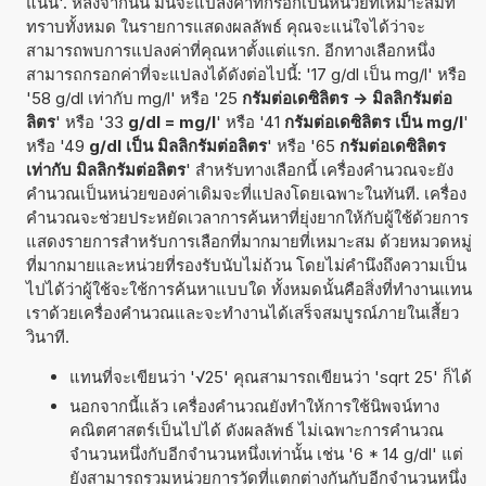
แน่น'. หลังจากนั้น มันจะแปลงค่าที่กรอกเป็นหน่วยที่เหมาะสมที่
ทราบทั้งหมด ในรายการแสดงผลลัพธ์ คุณจะแน่ใจได้ว่าจะ
สามารถพบการแปลงค่าที่คุณหาตั้งแต่แรก. อีกทางเลือกหนึ่ง
สามารถกรอกค่าที่จะแปลงได้ดังต่อไปนี้: '17 g/dl เป็น mg/l' หรือ
'58 g/dl เท่ากับ mg/l' หรือ '25
กรัมต่อเดซิลิตร -> มิลลิกรัมต่อ
ลิตร
' หรือ '33
g/dl = mg/l
' หรือ '41
กรัมต่อเดซิลิตร เป็น mg/l
'
หรือ '49
g/dl เป็น มิลลิกรัมต่อลิตร
' หรือ '65
กรัมต่อเดซิลิตร
เท่ากับ มิลลิกรัมต่อลิตร
' สำหรับทางเลือกนี้ เครื่องคำนวณจะยัง
คำนวณเป็นหน่วยของค่าเดิมจะที่แปลงโดยเฉพาะในทันที. เครื่อง
คำนวณจะช่วยประหยัดเวลาการค้นหาที่ยุ่งยากให้กับผู้ใช้ด้วยการ
แสดงรายการสำหรับการเลือกที่มากมายที่เหมาะสม ด้วยหมวดหมู่
ที่มากมายและหน่วยที่รองรับนับไม่ถ้วน โดยไม่คำนึงถึงความเป็น
ไปได้ว่าผู้ใช้จะใช้การค้นหาแบบใด ทั้งหมดนั้นคือสิ่งที่ทำงานแทน
เราด้วยเครื่องคำนวณและจะทำงานได้เสร็จสมบูรณ์ภายในเสี้ยว
วินาที.
แทนที่จะเขียนว่า '√25' คุณสามารถเขียนว่า 'sqrt 25' ก็ได้
นอกจากนี้แล้ว เครื่องคำนวณยังทำให้การใช้นิพจน์ทาง
คณิตศาสตร์เป็นไปได้ ดังผลลัพธ์ ไม่เฉพาะการคำนวณ
จำนวนหนึ่งกับอีกจำนวนหนึ่งเท่านั้น เช่น '6 * 14 g/dl' แต่
ยังสามารถรวมหน่วยการวัดที่แตกต่างกันกับอีกจำนวนหนึ่ง