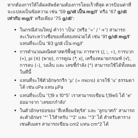
หากต้องการให้ได้ผลลัพธ์ตามต้องการโดยเร็วที่สุด ควรป้อนค่าที่
จะแปลงเป็นข้อความ เช่น '59
g/dl เป็น mg/l
' หรือ '67
g/dl
เท่ากับ mg/l
' หรือเพียง '75
g/dl
':
ในกรณีส่วนใหญ่ คำว่า 'เป็น' (หรือ '=' / '->') สามารถ
ละเว้นระหว่างชื่อของทั้งสองหน่วยได้ เช่น '91
g/dl mg/l
'
แทนที่จะเป็น '83 g/dl เป็น mg/l'
การคำนวณคณิตศาสตร์พื้นฐาน: การหาร (/, :, ÷), การบวก
(+), pi (π) (พาย), การคูณ (*, x), เครื่องหมายกรณฑ์ (√),
การลบ (-), วงเล็บ และ เลขชี้กำลัง (^) สามารถใช้ได้ทั้งหมด
ในที่นี้
แทนที่จะใช้ตัวอักษรกรีก 'µ' (= micro) อาจใช้ 'u' ธรรมดา
ได้ เช่น uPa แทน µPa
แทนที่จะเป็น '1,19 x 10^5' เราสามารถเขียน 1,19e5 ได้ 'e'
ย่อมาจาก 'เลขยกกำลัง'
ในตัวอักษรย่อของ 'สี่เหลี่ยมจัตุรัส' และ 'ลูกบาศก์' สามารถ
ละตัวอักษร '^' ไว้สำหรับ '^2' และ '^3' ได้ สำหรับตาราง
เซนติเมตร สามารถเขียน cm2 แทน cm^2 ได้