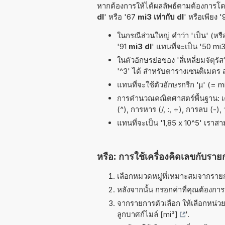
หากต้องการให้ได้ผลลัพธ์ตามต้องการโดย
dl
' หรือ '67
mi3 เท่ากับ dl
' หรือเพียง 
ในกรณีส่วนใหญ่ คำว่า 'เป็น' (หรื
'91
mi3 dl
' แทนที่จะเป็น '50 mi3
ในตัวอักษรย่อของ 'สี่เหลี่ยมจัตุร
'^3' ได้ สำหรับตารางเซนติเมตร
แทนที่จะใช้ตัวอักษรกรีก 'µ' (= 
การคำนวณคณิตศาสตร์พื้นฐาน: เคร
(^), การหาร (/, :, ÷), การลบ (-),
แทนที่จะเป็น '1,85 x 10^5' เราส
หรือ: การใช้เครื่องคิดเลขกับราย
เลือกหมวดหมู่ที่เหมาะสมจากรายกา
หลังจากนั้น กรอกค่าที่คุณต้องกา
จากรายการตัวเลือก ให้เลือกหน่วยท
ลูกบาศก์ไมล์ [mi³]
'.