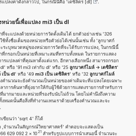
ารแปลงค่าดังกล่าวไป, ในกรณีนี้คือ '
เดซิลิตร [dl]
'.
หน่วยนี้เพื่อแปลง mi3 เป็น dl
ี่จะแปลงด้วยหน่วยการวัดดั้งเดิมได้ ยกตัวอย่างเช่น '326
ทั้งชื่อเต็มของหน่วยหรือตัวย่อได้เช่นนั้นเช่น ทั้ง 'ลูกบาศก์
ณจะระบุหมวดหมู่ของหน่วยการวัดที่จะได้รับการแปลง, ในกรณีนี้
ค่าที่กรอกเป็นหน่วยที่เหมาะสมที่ทราบทั้งหมด ในรายการแสดง
ารแปลงค่าที่คุณหาตั้งแต่แรก. อีกทางเลือกหนึ่ง สามารถกรอก
dl' หรือ '91 mi3 เท่ากับ dl' หรือ '25
ลูกบาศก์ไมล์ -> เดซิลิตร
'
 เป็น dl
' หรือ '49
mi3 เป็น เดซิลิตร
' หรือ '32
ลูกบาศก์ไมล์
ครื่องคำนวณจะยังคำนวณเป็นหน่วยของค่าเดิมจะที่แปลงโดยเฉพาะ
ลาการค้นหาที่ยุ่งยากให้กับผู้ใช้ด้วยการแสดงรายการสำหรับการ
่ที่มากมายและหน่วยที่รองรับนับไม่ถ้วน โดยไม่คำนึงถึงความ
ทั้งหมดนั้นคือสิ่งที่ทำงานแทนเราด้วยเครื่องคำนวณและจะ
.
ขียนว่า 'sqrt 4' ก็ได้
าก ,จำนวนในสัญกรณ์วิทยาศาสตร์' คำตอบจะแสดงเป็น
21
 066 629 092 2
×
10
สำหรับรูปแบบการนำเสนอนี้ จำนวนจะ