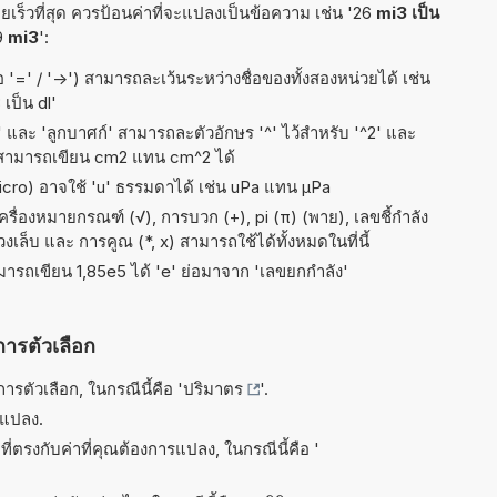
เร็วที่สุด ควรป้อนค่าที่จะแปลงเป็นข้อความ เช่น '26
mi3 เป็น
'9
mi3
':
อ '=' / '->') สามารถละเว้นระหว่างชื่อของทั้งสองหน่วยได้ เช่น
 เป็น dl'
ัส' และ 'ลูกบาศก์' สามารถละตัวอักษร '^' ไว้สำหรับ '^2' และ
 สามารถเขียน cm2 แทน cm^2 ได้
micro) อาจใช้ 'u' ธรรมดาได้ เช่น uPa แทน µPa
ื่องหมายกรณฑ์ (√), การบวก (+), pi (π) (พาย), เลขชี้กำลัง
 วงเล็บ และ การคูณ (*, x) สามารถใช้ได้ทั้งหมดในที่นี้
ามารถเขียน 1,85e5 ได้ 'e' ย่อมาจาก 'เลขยกกำลัง'
การตัวเลือก
รตัวเลือก, ในกรณีนี้คือ '
ปริมาตร
'.
รแปลง.
ี่ตรงกับค่าที่คุณต้องการแปลง, ในกรณีนี้คือ '