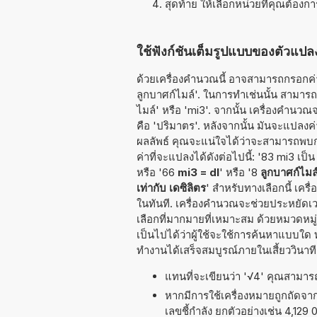
สุดท้าย ให้เลือกหน่วยที่คุณต้องก
ใช้ฟังก์ชันเต็มรูปแบบของตัวแปลง
ด้วยเครื่องคำนวณนี้ อาจสามารถกรอกค่าท
ลูกบาศก์ไมล์'. ในการทำเช่นนั้น สามารถใช้
ไมล์' หรือ 'mi3'. จากนั้น เครื่องคำนว
คือ 'ปริมาตร'. หลังจากนั้น มันจะแปลง
ผลลัพธ์ คุณจะแน่ใจได้ว่าจะสามารถพบก
ค่าที่จะแปลงได้ดังต่อไปนี้: '83 mi3 เป็น 
หรือ '66
mi3 = dl
' หรือ '8
ลูกบาศก์ไมล์
เท่ากับ เดซิลิตร
' สำหรับทางเลือกนี้ เ
ในทันที. เครื่องคำนวณจะช่วยประหยัดเว
เลือกที่มากมายที่เหมาะสม ด้วยหมวดหมู
เป็นไปได้ว่าผู้ใช้จะใช้การค้นหาแบบใด 
ทำงานได้เสร็จสมบูรณ์ภายในเสี้ยววินาที
แทนที่จะเขียนว่า '√4' คุณสามารถเ
หากมีการใช้เครื่องหมายถูกถัดจ
เลขชี้กำลัง ยกตัวอย่างเช่น 4,129