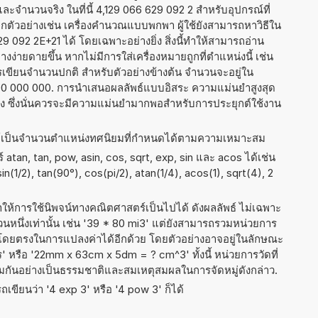
 และจำนวนจริง ในที่นี้ 4,129 066 629 092 2 สำหรับอุปกรณ์ที่
ัวอย่างเช่น เครื่องคำนวณแบบพกพา ผู้ใช้ยังสามารถหาวิธีใน
 092 2E+21 ได้ โดยเฉพาะอย่างยิ่ง สิ่งนี้ทำให้สามารถอ่าน
ง่ายดายขึ้น หากไม่มีการใส่เครื่องหมายถูกที่ตำแหน่งนี้ เช่น
ารเขียนจำนวนปกติ สำหรับตัวอย่างข้างต้น จำนวนจะอยู่ใน
200 000 000. การนำเสนอผลลัพธ์แบบอิสระ ความแม่นยำสูงสุด
่ง ซึ่งนั่นควรจะมีความแม่นยำมากพอสำหรับการประยุกต์ใช้งาน
ธ์เป็นจำนวนตำแหน่งทศนิยมที่กำหนดได้ตามความเหมาะสม
atan, tan, pow, asin, cos, sqrt, exp, sin และ acos ได้เช่น
sin(1/2), tan(90°), cos(pi/2), atan(1/4), acos(1), sqrt(4), 2
ำให้การใช้นิพจน์ทางคณิตศาสตร์เป็นไปได้ ดังผลลัพธ์ ไม่เฉพาะ
นึ่งเท่านั้น เช่น '39 * 80 mi3' แต่ยังสามารถรวมหน่วยการ
่งโดยตรงในการแปลงค่าได้อีกด้วย โดยตัวอย่างอาจอยู่ในลักษณะ
ิตร' หรือ '22mm x 63cm x 5dm = ? cm^3' ทั้งนี้ หน่วยการวัดที่
มกันอย่างเป็นธรรมชาติและสมเหตุสมผลในการจัดหมู่ดังกล่าว.
เขียนว่า '4 exp 3' หรือ '4 pow 3' ก็ได้