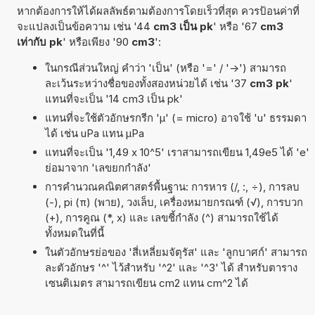
หากต้องการให้ได้ผลลัพธ์ตามต้องการโดยเร็วที่สุด ควรป้อนค่าที่
จะแปลงเป็นข้อความ เช่น '44
cm3 เป็น pk
' หรือ '67
cm3
เท่ากับ pk
' หรือเพียง '90
cm3
':
ในกรณีส่วนใหญ่ คำว่า 'เป็น' (หรือ '=' / '->') สามารถ
ละเว้นระหว่างชื่อของทั้งสองหน่วยได้ เช่น '37
cm3 pk
'
แทนที่จะเป็น '14 cm3 เป็น pk'
แทนที่จะใช้ตัวอักษรกรีก 'µ' (= micro) อาจใช้ 'u' ธรรมดา
ได้ เช่น uPa แทน µPa
แทนที่จะเป็น '1,49 x 10^5' เราสามารถเขียน 1,49e5 ได้ 'e'
ย่อมาจาก 'เลขยกกำลัง'
การคำนวณคณิตศาสตร์พื้นฐาน: การหาร (/, :, ÷), การลบ
(-), pi (π) (พาย), วงเล็บ, เครื่องหมายกรณฑ์ (√), การบวก
(+), การคูณ (*, x) และ เลขชี้กำลัง (^) สามารถใช้ได้
ทั้งหมดในที่นี้
ในตัวอักษรย่อของ 'สี่เหลี่ยมจัตุรัส' และ 'ลูกบาศก์' สามารถ
ละตัวอักษร '^' ไว้สำหรับ '^2' และ '^3' ได้ สำหรับตาราง
เซนติเมตร สามารถเขียน cm2 แทน cm^2 ได้