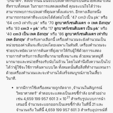
'ปริมาตร'. หลังจากนั้น มันจะแปลงค่าที่กรอกเป็นหน่วยที่เหมาะสม
ที่ทราบทั้งหมด ในรายการแสดงผลลัพธ์ คุณจะแน่ใจได้ว่าจะ
สามารถพบการแปลงค่าที่คุณหาตั้งแต่แรก. อีกทางเลือกหนึ่ง
สามารถกรอกค่าที่จะแปลงได้ดังต่อไปนี้: '47 cm3 เป็น pk' หรือ
'64 cm3 เท่ากับ pk' หรือ '70
ลูกบาศก์เซนติเมตร -> เพค อังกฤษ
'
หรือ '93
cm3 = pk
' หรือ '17
ลูกบาศก์เซนติเมตร เป็น pk
' หรือ
'40
cm3 เป็น เพค อังกฤษ
' หรือ '86
ลูกบาศก์เซนติเมตร เท่ากับ
เพค อังกฤษ
' สำหรับทางเลือกนี้ เครื่องคำนวณจะยังคำนวณเป็น
หน่วยของค่าเดิมจะที่แปลงโดยเฉพาะในทันที. เครื่องคำนวณจะ
ช่วยประหยัดเวลาการค้นหาที่ยุ่งยากให้กับผู้ใช้ด้วยการแสดง
รายการสำหรับการเลือกที่มากมายที่เหมาะสม ด้วยหมวดหมู่ที่
มากมายและหน่วยที่รองรับนับไม่ถ้วน โดยไม่คำนึงถึงความเป็นไป
ได้ว่าผู้ใช้จะใช้การค้นหาแบบใด ทั้งหมดนั้นคือสิ่งที่ทำงานแทนเรา
ด้วยเครื่องคำนวณและจะทำงานได้เสร็จสมบูรณ์ภายในเสี้ยว
วินาที.
หากมีการใช้เครื่องหมายถูกถัดจาก ,จำนวนในสัญกรณ์
วิทยาศาสตร์' คำตอบจะแสดงเป็นเลขชี้กำลัง ยกตัวอย่าง
21
เช่น 4,659 199 957 601 3
×
10
สำหรับรูปแบบการนำ
เสนอนี้ จำนวนจะแยกออกเป็นเลขชี้กำลัง ในที่นี้ 21 และ
จำนวนจริง ในที่นี้ 4,659 199 957 601 3 สำหรับอุปกรณ์ที่