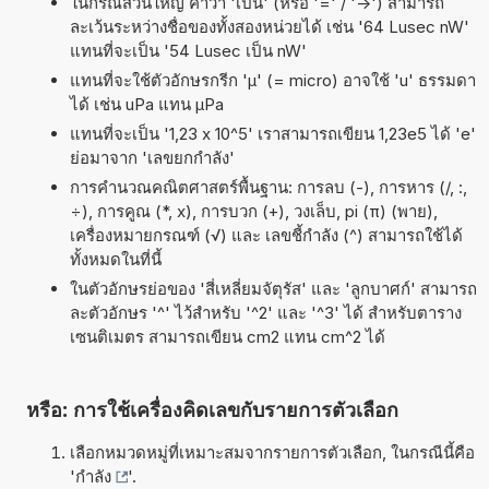
ในกรณีส่วนใหญ่ คำว่า 'เป็น' (หรือ '=' / '->') สามารถ
ละเว้นระหว่างชื่อของทั้งสองหน่วยได้ เช่น '64 Lusec nW'
แทนที่จะเป็น '54 Lusec เป็น nW'
แทนที่จะใช้ตัวอักษรกรีก 'µ' (= micro) อาจใช้ 'u' ธรรมดา
ได้ เช่น uPa แทน µPa
แทนที่จะเป็น '1,23 x 10^5' เราสามารถเขียน 1,23e5 ได้ 'e'
ย่อมาจาก 'เลขยกกำลัง'
การคำนวณคณิตศาสตร์พื้นฐาน: การลบ (-), การหาร (/, :,
÷), การคูณ (*, x), การบวก (+), วงเล็บ, pi (π) (พาย),
เครื่องหมายกรณฑ์ (√) และ เลขชี้กำลัง (^) สามารถใช้ได้
ทั้งหมดในที่นี้
ในตัวอักษรย่อของ 'สี่เหลี่ยมจัตุรัส' และ 'ลูกบาศก์' สามารถ
ละตัวอักษร '^' ไว้สำหรับ '^2' และ '^3' ได้ สำหรับตาราง
เซนติเมตร สามารถเขียน cm2 แทน cm^2 ได้
หรือ: การใช้เครื่องคิดเลขกับรายการตัวเลือก
เลือกหมวดหมู่ที่เหมาะสมจากรายการตัวเลือก, ในกรณีนี้คือ
'
กำลัง
'.