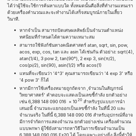
ได้ว่าผู้ใช้จะใช้การค้นหาแบบใด ทั้งหมดนั้นคือสิ่งที่ทำงานแทนเรา
ด้วยเครื่องคำนวณและจะทำงานได้เสร็จสมบูรณ์ภายในเสี้ยว
วินาที.
หากจำเป็น สามารถปัดเศษผลลัพธ์เป็นจำนวนตำแหน่ง
ทศนิยมที่กำหนดได้ตามความเหมาะสม
สามารถใช้ฟังก์ชันทางคณิตศาสตร์ atan, sqrt, sin, pow,
acos, exp, cos, tan และ asin ได้เช่นกัน ตัวอย่าง: sqrt(4),
atan(1/4), 3 pow 2, tan(90°), 2 exp 3, sin(π/2),
cos(pi/2), sin(90), asin(1/2) หรือ acos(1)
แทนที่จะเขียนว่า '4^3' คุณสามารถเขียนว่า '4 exp 3' หรือ
'4 pow 3' ก็ได้
หากมีการใช้เครื่องหมายถูกถัดจาก ,จำนวนในสัญกรณ์
วิทยาศาสตร์' คำตอบจะแสดงเป็นเลขชี้กำลัง ยกตัวอย่าง
20
เช่น 6,388 148 090 016
×
10
สำหรับรูปแบบการนำ
เสนอนี้ จำนวนจะแยกออกเป็นเลขชี้กำลัง ในที่นี้ 20 และ
จำนวนจริง ในที่นี้ 6,388 148 090 016 สำหรับอุปกรณ์ที่อาจ
มีการจำกัดการแสดงจำนวน ยกตัวอย่างเช่น เครื่องคำนวณ
แบบพกพา ผู้ใช้ยังสามารถหาวิธีในการเขียนจำนวนเป็น
6,388 148 090 016 E+20 ได้ โดยเฉพาะอย่างยิ่ง สิ่งนี้ทำให้