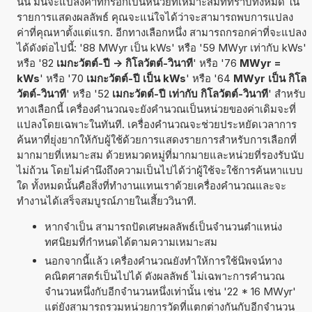
นั้น มันจะแปลงค่าที่กรอกเป็นหน่วยที่เหมาะสมที่ทราบทั้งหมด ใน
รายการแสดงผลลัพธ์ คุณจะแน่ใจได้ว่าจะสามารถพบการแปลง
ค่าที่คุณหาตั้งแต่แรก. อีกทางเลือกหนึ่ง สามารถกรอกค่าที่จะแปลง
ได้ดังต่อไปนี้: '88 MWyr เป็น kWs' หรือ '59 MWyr เท่ากับ kWs'
หรือ '82
เมกะวัตต์-ปี -> กิโลวัตต์-วินาที
' หรือ '76
MWyr =
kWs
' หรือ '70
เมกะวัตต์-ปี เป็น kWs
' หรือ '64
MWyr เป็น กิโล
วัตต์-วินาที
' หรือ '52
เมกะวัตต์-ปี เท่ากับ กิโลวัตต์-วินาที
' สำหรับ
ทางเลือกนี้ เครื่องคำนวณจะยังคำนวณเป็นหน่วยของค่าเดิมจะที่
แปลงโดยเฉพาะในทันที. เครื่องคำนวณจะช่วยประหยัดเวลาการ
ค้นหาที่ยุ่งยากให้กับผู้ใช้ด้วยการแสดงรายการสำหรับการเลือกที่
มากมายที่เหมาะสม ด้วยหมวดหมู่ที่มากมายและหน่วยที่รองรับนับ
ไม่ถ้วน โดยไม่คำนึงถึงความเป็นไปได้ว่าผู้ใช้จะใช้การค้นหาแบบ
ใด ทั้งหมดนั้นคือสิ่งที่ทำงานแทนเราด้วยเครื่องคำนวณและจะ
ทำงานได้เสร็จสมบูรณ์ภายในเสี้ยววินาที.
หากจำเป็น สามารถปัดเศษผลลัพธ์เป็นจำนวนตำแหน่ง
ทศนิยมที่กำหนดได้ตามความเหมาะสม
นอกจากนี้แล้ว เครื่องคำนวณยังทำให้การใช้นิพจน์ทาง
คณิตศาสตร์เป็นไปได้ ดังผลลัพธ์ ไม่เฉพาะการคำนวณ
จำนวนหนึ่งกับอีกจำนวนหนึ่งเท่านั้น เช่น '22 * 16 MWyr'
แต่ยังสามารถรวมหน่วยการวัดที่แตกต่างกันกับอีกจำนวน