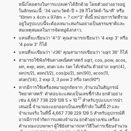
หนึ่งโดยตรงในการแปลงค่าได้อีกด้วย โดยตัวอย่างอาจอยู่
ในลักษณะนี้: '34 เมกะวัตต์-ปี + 28 กิโลวัตต์-วินาที' หรือ
'10mm x 4cm x 97dm = ? cm^3' ทั้งนี้ หน่วยการวัดที่รวม
อยู่ในรูปแบบนี้จะต้องเหมาะสมกันอย่างเป็นธรรมชาติและ
สมเหตุสมผลในการจัดหมู่ดังกล่าว.
แทนที่จะเขียนว่า '4^3' คุณสามารถเขียนว่า '4 exp 3' หรือ
'4 pow 3' ก็ได้
แทนที่จะเขียนว่า '√36' คุณสามารถเขียนว่า 'sqrt 36' ก็ได้
สามารถใช้ฟังก์ชันทางคณิตศาสตร์ sqrt, cos, pow, acos,
sin, exp, asin, atan และ tan ได้เช่นกัน ตัวอย่าง: sqrt(4),
sin(π/2), asin(1/2), cos(pi/2), sin(90), acos(1),
atan(1/4), 2 exp 3, 3 pow 2 หรือ tan(90°)
หากมีการใช้เครื่องหมายถูกถัดจาก ,จำนวนในสัญกรณ์
วิทยาศาสตร์' คำตอบจะแสดงเป็นเลขชี้กำลัง ยกตัวอย่าง
21
เช่น 4,667 738 229 128 5
×
10
สำหรับรูปแบบการนำ
เสนอนี้ จำนวนจะแยกออกเป็นเลขชี้กำลัง ในที่นี้ 21 และ
จำนวนจริง ในที่นี้ 4,667 738 229 128 5 สำหรับอุปกรณ์ที่
อาจมีการจำกัดการแสดงจำนวน ยกตัวอย่างเช่น เครื่อง
คำนวณแบบพกพา ผู้ใช้ยังสามารถหาวิธีในการเขียนจำนวน