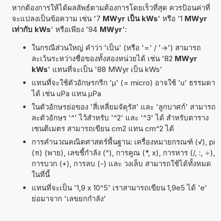
หากต้องการให้ได้ผลลัพธ์ตามต้องการโดยเร็วที่สุด ควรป้อนค่าที่
จะแปลงเป็นข้อความ เช่น '7
MWyr เป็น kWs
' หรือ '1
MWyr
เท่ากับ kWs
' หรือเพียง '94
MWyr
':
ในกรณีส่วนใหญ่ คำว่า 'เป็น' (หรือ '=' / '->') สามารถ
ละเว้นระหว่างชื่อของทั้งสองหน่วยได้ เช่น '82
MWyr
kWs
' แทนที่จะเป็น '88 MWyr เป็น kWs'
แทนที่จะใช้ตัวอักษรกรีก 'µ' (= micro) อาจใช้ 'u' ธรรมดา
ได้ เช่น uPa แทน µPa
ในตัวอักษรย่อของ 'สี่เหลี่ยมจัตุรัส' และ 'ลูกบาศก์' สามารถ
ละตัวอักษร '^' ไว้สำหรับ '^2' และ '^3' ได้ สำหรับตาราง
เซนติเมตร สามารถเขียน cm2 แทน cm^2 ได้
การคำนวณคณิตศาสตร์พื้นฐาน: เครื่องหมายกรณฑ์ (√), pi
(π) (พาย), เลขชี้กำลัง (^), การคูณ (*, x), การหาร (/, :, ÷),
การบวก (+), การลบ (-) และ วงเล็บ สามารถใช้ได้ทั้งหมด
ในที่นี้
แทนที่จะเป็น '1,9 x 10^5' เราสามารถเขียน 1,9e5 ได้ 'e'
ย่อมาจาก 'เลขยกกำลัง'