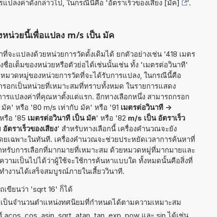
ารแปลงค่าดังกล่าวไป, ในกรณีนี้คือ '
อัตราเร็วของเสียง [มัค]
'.
หน่วยนี้เพื่อแปลง m/s เป็น มัค
ี่จะแปลงด้วยหน่วยการวัดดั้งเดิมได้ ยกตัวอย่างเช่น '418 เมตร
งชื่อเต็มของหน่วยหรือตัวย่อได้เช่นนั้นเช่น ทั้ง 'เมตรต่อวินาที'
ุหมวดหมู่ของหน่วยการวัดที่จะได้รับการแปลง, ในกรณีนี้คือ
ที่กรอกเป็นหน่วยที่เหมาะสมที่ทราบทั้งหมด ในรายการแสดง
ารแปลงค่าที่คุณหาตั้งแต่แรก. อีกทางเลือกหนึ่ง สามารถกรอก
 มัค' หรือ '80 m/s เท่ากับ มัค' หรือ '91
เมตรต่อวินาที ->
 หรือ '85
เมตรต่อวินาที เป็น มัค
' หรือ '82
m/s เป็น อัตราเร็ว
บ อัตราเร็วของเสียง
' สำหรับทางเลือกนี้ เครื่องคำนวณจะยัง
ดยเฉพาะในทันที. เครื่องคำนวณจะช่วยประหยัดเวลาการค้นหาที่
สำหรับการเลือกที่มากมายที่เหมาะสม ด้วยหมวดหมู่ที่มากมายและ
ความเป็นไปได้ว่าผู้ใช้จะใช้การค้นหาแบบใด ทั้งหมดนั้นคือสิ่งที่
งานได้เสร็จสมบูรณ์ภายในเสี้ยววินาที.
เขียนว่า 'sqrt 16' ก็ได้
ธ์เป็นจำนวนตำแหน่งทศนิยมที่กำหนดได้ตามความเหมาะสม
acos, cos, asin, sqrt, atan, tan, exp, pow และ sin ได้เช่น