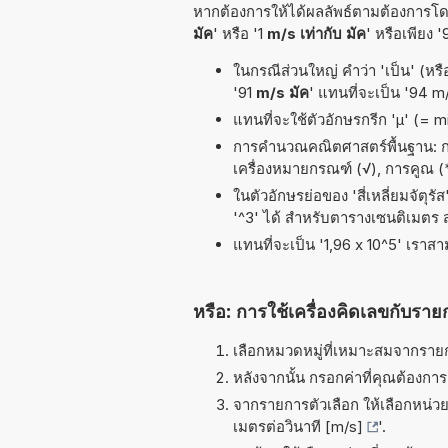
หากต้องการให้ได้ผลลัพธ์ตามต้องการโดย
มัค
' หรือ '1
m/s เท่ากับ มัค
' หรือเพียง 
ในกรณีส่วนใหญ่ คำว่า 'เป็น' (หรื
'91
m/s มัค
' แทนที่จะเป็น '94 m/
แทนที่จะใช้ตัวอักษรกรีก 'µ' (= 
การคำนวณคณิตศาสตร์พื้นฐาน: การห
เครื่องหมายกรณฑ์ (√), การคูณ (*,
ในตัวอักษรย่อของ 'สี่เหลี่ยมจัตุร
'^3' ได้ สำหรับตารางเซนติเมตร
แทนที่จะเป็น '1,96 x 10^5' เราส
หรือ: การใช้เครื่องคิดเลขกับราย
เลือกหมวดหมู่ที่เหมาะสมจากรายกา
หลังจากนั้น กรอกค่าที่คุณต้องกา
จากรายการตัวเลือก ให้เลือกหน่วยท
เมตรต่อวินาที [m/s]
'.