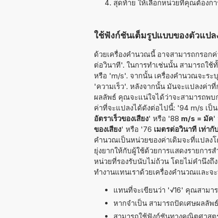
สุดท้าย ให้เลือกหน่วยที่คุณต้องก
ใช้ฟังก์ชันเต็มรูปแบบของตัวแปลง
ด้วยเครื่องคำนวณนี้ อาจสามารถกรอกค่าท
ต่อวินาที'. ในการทำเช่นนั้น สามารถใช้ทั้
หรือ 'm/s'. จากนั้น เครื่องคำนวณจะระบ
'ความเร็ว'. หลังจากนั้น มันจะแปลงค่า
ผลลัพธ์ คุณจะแน่ใจได้ว่าจะสามารถพบก
ค่าที่จะแปลงได้ดังต่อไปนี้: '94 m/s เป็น
อัตราเร็วของเสียง
' หรือ '88
m/s = มัค
'
ของเสียง
' หรือ '76
เมตรต่อวินาที เท่ากั
คำนวณเป็นหน่วยของค่าเดิมจะที่แปลงโ
ยุ่งยากให้กับผู้ใช้ด้วยการแสดงรายการ
หน่วยที่รองรับนับไม่ถ้วน โดยไม่คำนึงถึง
ทำงานแทนเราด้วยเครื่องคำนวณและจะทำ
แทนที่จะเขียนว่า '√16' คุณสามารถ
หากจำเป็น สามารถปัดเศษผลลัพ
สามารถใช้ฟังก์ชันทางคณิตศาสตร์ 