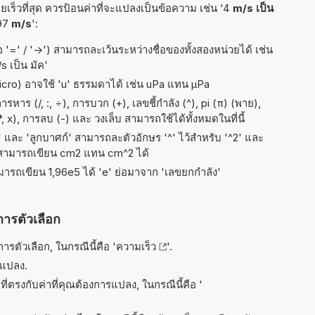
เร็วที่สุด ควรป้อนค่าที่จะแปลงเป็นข้อความ เช่น '4
m/s เป็น
'97
m/s
':
อ '=' / '->') สามารถละเว้นระหว่างชื่อของทั้งสองหน่วยได้ เช่น
s เป็น มัค'
micro) อาจใช้ 'u' ธรรมดาได้ เช่น uPa แทน µPa
าร (/, :, ÷), การบวก (+), เลขชี้กำลัง (^), pi (π) (พาย),
 x), การลบ (-) และ วงเล็บ สามารถใช้ได้ทั้งหมดในที่นี้
ัส' และ 'ลูกบาศก์' สามารถละตัวอักษร '^' ไว้สำหรับ '^2' และ
 สามารถเขียน cm2 แทน cm^2 ได้
ามารถเขียน 1,96e5 ได้ 'e' ย่อมาจาก 'เลขยกกำลัง'
การตัวเลือก
รตัวเลือก, ในกรณีนี้คือ '
ความเร็ว
'.
รแปลง.
ี่ตรงกับค่าที่คุณต้องการแปลง, ในกรณีนี้คือ '