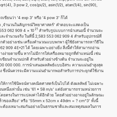
sqrt(4), 3 pow 2, cos(pi/2), asin(1/2), atan(1/4), sin(90),
เขียนว่า '4 exp 3' หรือ '4 pow 3' ก็ได้
าก ,จำนวนในสัญกรณ์วิทยาศาสตร์' คำตอบจะแสดงเป็น
21
3 553 062 909 4
×
10
สำหรับรูปแบบการนำเสนอนี้ จำนวนจะ
1 และจำนวนจริง ในที่นี้ 2,583 553 062 909 4 สำหรับอุปกรณ์ที่
ัวอย่างเช่น เครื่องคำนวณแบบพกพา ผู้ใช้ยังสามารถหาวิธีใน
 909 4E+21 ได้ โดยเฉพาะอย่างยิ่ง สิ่งนี้ทำให้สามารถอ่าน
ง่ายดายขึ้น หากไม่มีการใส่เครื่องหมายถูกที่ตำแหน่งนี้ เช่น
ารเขียนจำนวนปกติ สำหรับตัวอย่างข้างต้น จำนวนจะอยู่ใน
400 000 000. การนำเสนอผลลัพธ์แบบอิสระ ความแม่นยำสูงสุด
่ง ซึ่งนั่นควรจะมีความแม่นยำมากพอสำหรับการประยุกต์ใช้งาน
ำให้การใช้นิพจน์ทางคณิตศาสตร์เป็นไปได้ ดังผลลัพธ์ ไม่เฉพาะ
นึ่งเท่านั้น เช่น '61 * 58 m/s' แต่ยังสามารถรวมหน่วยการ
่งโดยตรงในการแปลงค่าได้อีกด้วย โดยตัวอย่างอาจอยู่ในลักษณะ
าเร็วของเสียง' หรือ '55mm x 52cm x 49dm = ? cm^3' ทั้งนี้
นี้จะต้องเหมาะสมกันอย่างเป็นธรรมชาติและสมเหตุสมผลในการ