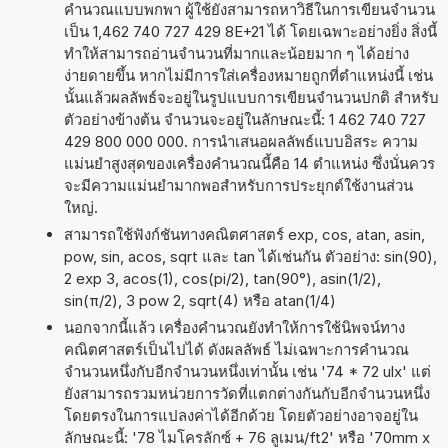
คำนวณแบบพกพา ผู้ใช้ยังสามารถหาวิธีในการเขียนจำนวน
เป็น 1,462 740 727 429 8E+21 ได้ โดยเฉพาะอย่างยิ่ง สิ่งนี้
ทำให้สามารถอ่านจำนวนที่มากและน้อยมาก ๆ ได้อย่าง
ง่ายดายขึ้น หากไม่มีการใส่เครื่องหมายถูกที่ตำแหน่งนี้ เช่น
นั้นแล้วผลลัพธ์จะอยู่ในรูปแบบการเขียนจำนวนปกติ สำหรับ
ตัวอย่างข้างต้น จำนวนจะอยู่ในลักษณะนี้: 1 462 740 727
429 800 000 000. การนำเสนอผลลัพธ์แบบอิสระ ความ
แม่นยำสูงสุดของเครื่องคำนวณนี้คือ 14 ตำแหน่ง ซึ่งนั่นควร
จะมีความแม่นยำมากพอสำหรับการประยุกต์ใช้งานส่วน
ใหญ่.
สามารถใช้ฟังก์ชันทางคณิตศาสตร์ exp, cos, atan, asin,
pow, sin, acos, sqrt และ tan ได้เช่นกัน ตัวอย่าง: sin(90),
2 exp 3, acos(1), cos(pi/2), tan(90°), asin(1/2),
sin(π/2), 3 pow 2, sqrt(4) หรือ atan(1/4)
นอกจากนี้แล้ว เครื่องคำนวณยังทำให้การใช้นิพจน์ทาง
คณิตศาสตร์เป็นไปได้ ดังผลลัพธ์ ไม่เฉพาะการคำนวณ
จำนวนหนึ่งกับอีกจำนวนหนึ่งเท่านั้น เช่น '74 * 72 ulx' แต่
ยังสามารถรวมหน่วยการวัดที่แตกต่างกันกับอีกจำนวนหนึ่ง
โดยตรงในการแปลงค่าได้อีกด้วย โดยตัวอย่างอาจอยู่ใน
ลักษณะนี้: '78 ไมโครลักซ์ + 76 ลูเมน/ft2' หรือ '70mm x