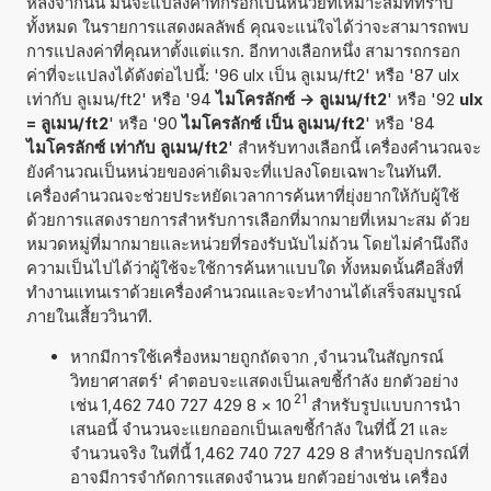
หลังจากนั้น มันจะแปลงค่าที่กรอกเป็นหน่วยที่เหมาะสมที่ทราบ
ทั้งหมด ในรายการแสดงผลลัพธ์ คุณจะแน่ใจได้ว่าจะสามารถพบ
การแปลงค่าที่คุณหาตั้งแต่แรก. อีกทางเลือกหนึ่ง สามารถกรอก
ค่าที่จะแปลงได้ดังต่อไปนี้: '96 ulx เป็น ลูเมน/ft2' หรือ '87 ulx
เท่ากับ ลูเมน/ft2' หรือ '94
ไมโครลักซ์ -> ลูเมน/ft2
' หรือ '92
ulx
= ลูเมน/ft2
' หรือ '90
ไมโครลักซ์ เป็น ลูเมน/ft2
' หรือ '84
ไมโครลักซ์ เท่ากับ ลูเมน/ft2
' สำหรับทางเลือกนี้ เครื่องคำนวณจะ
ยังคำนวณเป็นหน่วยของค่าเดิมจะที่แปลงโดยเฉพาะในทันที.
เครื่องคำนวณจะช่วยประหยัดเวลาการค้นหาที่ยุ่งยากให้กับผู้ใช้
ด้วยการแสดงรายการสำหรับการเลือกที่มากมายที่เหมาะสม ด้วย
หมวดหมู่ที่มากมายและหน่วยที่รองรับนับไม่ถ้วน โดยไม่คำนึงถึง
ความเป็นไปได้ว่าผู้ใช้จะใช้การค้นหาแบบใด ทั้งหมดนั้นคือสิ่งที่
ทำงานแทนเราด้วยเครื่องคำนวณและจะทำงานได้เสร็จสมบูรณ์
ภายในเสี้ยววินาที.
หากมีการใช้เครื่องหมายถูกถัดจาก ,จำนวนในสัญกรณ์
วิทยาศาสตร์' คำตอบจะแสดงเป็นเลขชี้กำลัง ยกตัวอย่าง
21
เช่น 1,462 740 727 429 8
×
10
สำหรับรูปแบบการนำ
เสนอนี้ จำนวนจะแยกออกเป็นเลขชี้กำลัง ในที่นี้ 21 และ
จำนวนจริง ในที่นี้ 1,462 740 727 429 8 สำหรับอุปกรณ์ที่
อาจมีการจำกัดการแสดงจำนวน ยกตัวอย่างเช่น เครื่อง