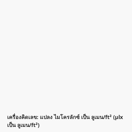
เครื่องคิดเลข: แปลง ไมโครลักซ์ เป็น ลูเมน/ft² (µlx
เป็น ลูเมน/ft²)