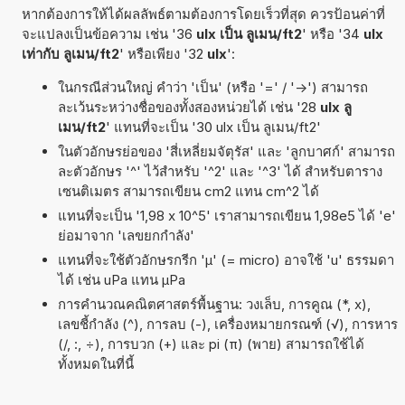
หากต้องการให้ได้ผลลัพธ์ตามต้องการโดยเร็วที่สุด ควรป้อนค่าที่
จะแปลงเป็นข้อความ เช่น '36
ulx เป็น ลูเมน/ft2
' หรือ '34
ulx
เท่ากับ ลูเมน/ft2
' หรือเพียง '32
ulx
':
ในกรณีส่วนใหญ่ คำว่า 'เป็น' (หรือ '=' / '->') สามารถ
ละเว้นระหว่างชื่อของทั้งสองหน่วยได้ เช่น '28
ulx ลู
เมน/ft2
' แทนที่จะเป็น '30 ulx เป็น ลูเมน/ft2'
ในตัวอักษรย่อของ 'สี่เหลี่ยมจัตุรัส' และ 'ลูกบาศก์' สามารถ
ละตัวอักษร '^' ไว้สำหรับ '^2' และ '^3' ได้ สำหรับตาราง
เซนติเมตร สามารถเขียน cm2 แทน cm^2 ได้
แทนที่จะเป็น '1,98 x 10^5' เราสามารถเขียน 1,98e5 ได้ 'e'
ย่อมาจาก 'เลขยกกำลัง'
แทนที่จะใช้ตัวอักษรกรีก 'µ' (= micro) อาจใช้ 'u' ธรรมดา
ได้ เช่น uPa แทน µPa
การคำนวณคณิตศาสตร์พื้นฐาน: วงเล็บ, การคูณ (*, x),
เลขชี้กำลัง (^), การลบ (-), เครื่องหมายกรณฑ์ (√), การหาร
(/, :, ÷), การบวก (+) และ pi (π) (พาย) สามารถใช้ได้
ทั้งหมดในที่นี้