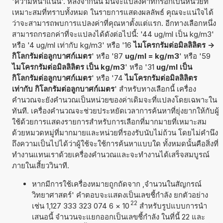
'ความหนาแน่น'. หลังจากนั้น มันจะแปลงค่าที่กรอกเป็นหน่วยที่
เหมาะสมที่ทราบทั้งหมด ในรายการแสดงผลลัพธ์ คุณจะแน่ใจได้
ว่าจะสามารถพบการแปลงค่าที่คุณหาตั้งแต่แรก. อีกทางเลือกหนึ่ง
สามารถกรอกค่าที่จะแปลงได้ดังต่อไปนี้: '44 ug/ml เป็น kg/m3'
หรือ '4 ug/ml เท่ากับ kg/m3' หรือ '16
ไมโครกรัมต่อมิลลิลิตร ->
กิโลกรัมต่อลูกบาศก์เมตร
' หรือ '87
ug/ml = kg/m3
' หรือ '59
ไมโครกรัมต่อมิลลิลิตร เป็น kg/m3
' หรือ '31
ug/ml เป็น
กิโลกรัมต่อลูกบาศก์เมตร
' หรือ '74
ไมโครกรัมต่อมิลลิลิตร
เท่ากับ กิโลกรัมต่อลูกบาศก์เมตร
' สำหรับทางเลือกนี้ เครื่อง
คำนวณจะยังคำนวณเป็นหน่วยของค่าเดิมจะที่แปลงโดยเฉพาะใน
ทันที. เครื่องคำนวณจะช่วยประหยัดเวลาการค้นหาที่ยุ่งยากให้กับผู้
ใช้ด้วยการแสดงรายการสำหรับการเลือกที่มากมายที่เหมาะสม
ด้วยหมวดหมู่ที่มากมายและหน่วยที่รองรับนับไม่ถ้วน โดยไม่คำนึง
ถึงความเป็นไปได้ว่าผู้ใช้จะใช้การค้นหาแบบใด ทั้งหมดนั้นคือสิ่งที่
ทำงานแทนเราด้วยเครื่องคำนวณและจะทำงานได้เสร็จสมบูรณ์
ภายในเสี้ยววินาที.
หากมีการใช้เครื่องหมายถูกถัดจาก ,จำนวนในสัญกรณ์
วิทยาศาสตร์' คำตอบจะแสดงเป็นเลขชี้กำลัง ยกตัวอย่าง
22
เช่น 1,127 333 323 074 6
×
10
สำหรับรูปแบบการนำ
เสนอนี้ จำนวนจะแยกออกเป็นเลขชี้กำลัง ในที่นี้ 22 และ