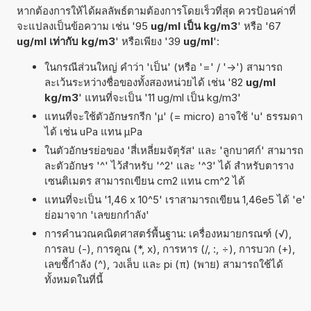
หากต้องการให้ได้ผลลัพธ์ตามต้องการโดยเร็วที่สุด ควรป้อนค่าที่
จะแปลงเป็นข้อความ เช่น '95
ug/ml เป็น kg/m3
' หรือ '67
ug/ml เท่ากับ kg/m3
' หรือเพียง '39
ug/ml
':
ในกรณีส่วนใหญ่ คำว่า 'เป็น' (หรือ '=' / '->') สามารถ
ละเว้นระหว่างชื่อของทั้งสองหน่วยได้ เช่น '82
ug/ml
kg/m3
' แทนที่จะเป็น '11 ug/ml เป็น kg/m3'
แทนที่จะใช้ตัวอักษรกรีก 'µ' (= micro) อาจใช้ 'u' ธรรมดา
ได้ เช่น uPa แทน µPa
ในตัวอักษรย่อของ 'สี่เหลี่ยมจัตุรัส' และ 'ลูกบาศก์' สามารถ
ละตัวอักษร '^' ไว้สำหรับ '^2' และ '^3' ได้ สำหรับตาราง
เซนติเมตร สามารถเขียน cm2 แทน cm^2 ได้
แทนที่จะเป็น '1,46 x 10^5' เราสามารถเขียน 1,46e5 ได้ 'e'
ย่อมาจาก 'เลขยกกำลัง'
การคำนวณคณิตศาสตร์พื้นฐาน: เครื่องหมายกรณฑ์ (√),
การลบ (-), การคูณ (*, x), การหาร (/, :, ÷), การบวก (+),
เลขชี้กำลัง (^), วงเล็บ และ pi (π) (พาย) สามารถใช้ได้
ทั้งหมดในที่นี้