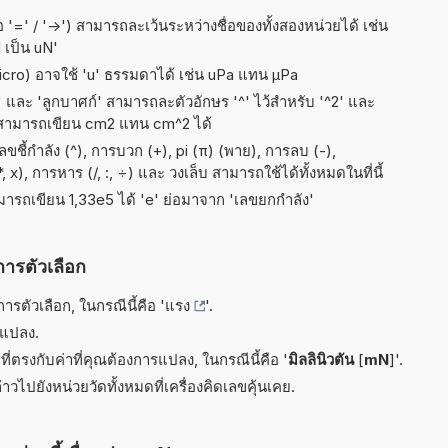
อ '=' / '->') สามารถละเว้นระหว่างชื่อของทั้งสองหน่วยได้ เช่น
 เป็น uN'
micro) อาจใช้ 'u' ธรรมดาได้ เช่น uPa แทน µPa
ัส' และ 'ลูกบาศก์' สามารถละตัวอักษร '^' ไว้สำหรับ '^2' และ
 สามารถเขียน cm2 แทน cm^2 ได้
ี้กำลัง (^), การบวก (+), pi (π) (พาย), การลบ (-),
x), การหาร (/, :, ÷) และ วงเล็บ สามารถใช้ได้ทั้งหมดในที่นี้
ามารถเขียน 1,33e5 ได้ 'e' ย่อมาจาก 'เลขยกกำลัง'
การตัวเลือก
รตัวเลือก, ในกรณีนี้คือ '
แรง
'.
รแปลง.
ี่ตรงกับค่าที่คุณต้องการแปลง, ในกรณีนี้คือ '
มิลลินิวตัน
[
mN
]'.
าวไปยังหน่วยวัดทั้งหมดที่เครื่องคิดเลขคุ้นเคย.