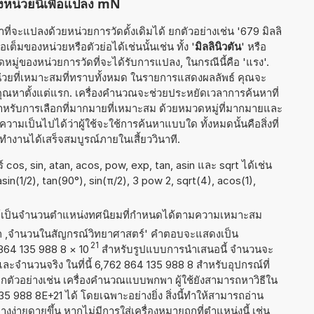
งหน่วยนี้เพื่อแปลง mN
ี่จะแปลงด้วยหน่วยการวัดดั้งเดิมได้ ยกตัวอย่างเช่น '679 มิลลิ
อเต็มของหน่วยหรือตัวย่อได้เช่นนั้นเช่น ทั้ง '
มิลลินิวตัน
' หรือ
หมู่ของหน่วยการวัดที่จะได้รับการแปลง, ในกรณีนี้คือ 'แรง'.
น่วยที่เหมาะสมที่ทราบทั้งหมด ในรายการแสดงผลลัพธ์ คุณจะ
ุณหาตั้งแต่แรก. เครื่องคำนวณจะช่วยประหยัดเวลาการค้นหาที่
สำหรับการเลือกที่มากมายที่เหมาะสม ด้วยหมวดหมู่ที่มากมายและ
ความเป็นไปได้ว่าผู้ใช้จะใช้การค้นหาแบบใด ทั้งหมดนั้นคือสิ่งที่
งานได้เสร็จสมบูรณ์ภายในเสี้ยววินาที.
cos, sin, atan, acos, pow, exp, tan, asin และ sqrt ได้เช่น
 asin(1/2), tan(90°), sin(π/2), 3 pow 2, sqrt(4), acos(1),
ธ์เป็นจำนวนตำแหน่งทศนิยมที่กำหนดได้ตามความเหมาะสม
าก ,จำนวนในสัญกรณ์วิทยาศาสตร์' คำตอบจะแสดงเป็น
21
2 864 135 988 8
×
10
สำหรับรูปแบบการนำเสนอนี้ จำนวนจะ
1 และจำนวนจริง ในที่นี้ 6,762 864 135 988 8 สำหรับอุปกรณ์ที่
ัวอย่างเช่น เครื่องคำนวณแบบพกพา ผู้ใช้ยังสามารถหาวิธีใน
 988 8E+21 ได้ โดยเฉพาะอย่างยิ่ง สิ่งนี้ทำให้สามารถอ่าน
ง่ายดายขึ้น หากไม่มีการใส่เครื่องหมายถูกที่ตำแหน่งนี้ เช่น