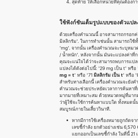
สุดท้าย ให้เลือกหน่วยที่คุณต้องก
ใช้ฟังก์ชันเต็มรูปแบบของตัวแปลง
ด้วยเครื่องคำนวณนี้ อาจสามารถกรอกค่าท
มิลลิกรัม'. ในการทำเช่นนั้น สามารถใช้ทั้ง
'mg'. จากนั้น เครื่องคำนวณจะระบุหมวด
/ น้ำหนัก'. หลังจากนั้น มันจะแปลงค่าท
คุณจะแน่ใจได้ว่าจะสามารถพบการแปลงค่า
แปลงได้ดังต่อไปนี้: '29 mg เป็น t' หรือ
mg = t
' หรือ '71
มิลลิกรัม เป็น t
' หรือ 
สำหรับทางเลือกนี้ เครื่องคำนวณจะยังค
คำนวณจะช่วยประหยัดเวลาการค้นหาที่ยุ่
มากมายที่เหมาะสม ด้วยหมวดหมู่ที่มากม
ว่าผู้ใช้จะใช้การค้นหาแบบใด ทั้งหมดน
สมบูรณ์ภายในเสี้ยววินาที.
หากมีการใช้เครื่องหมายถูกถัดจ
เลขชี้กำลัง ยกตัวอย่างเช่น 6,57
แยกออกเป็นเลขชี้กำลัง ในที่นี้ 2