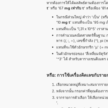
หากต้องการให้ได้ผลลัพธ์ตามต้องการโดย
t
' หรือ '67
mg เท่ากับ t
' หรือเพียง '81
ในกรณีส่วนใหญ่ คำว่า 'เป็น' (หรื
'10
mg t
' แทนที่จะเป็น '95 mg เป
แทนที่จะเป็น '1,31 x 10^5' เราสา
การคำนวณคณิตศาสตร์พื้นฐาน: การ
หาร (/, :, ÷), เลขชี้กำลัง (^), p
แทนที่จะใช้ตัวอักษรกรีก 'µ' (= 
ในตัวอักษรย่อของ 'สี่เหลี่ยมจัตุร
'^3' ได้ สำหรับตารางเซนติเมตร
หรือ: การใช้เครื่องคิดเลขกับราย
เลือกหมวดหมู่ที่เหมาะสมจากรายกา
หลังจากนั้น กรอกค่าที่คุณต้องกา
จากรายการตัวเลือก ให้เลือกหน่วยท
'.