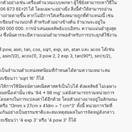
ัวอย่างเช่น เครื่องคำนวณแบบพกพา ผู้ใช้ยังสามารถหาวิธีใน
 873 6E+21 ได้ โดยเฉพาะอย่างยิ่ง สิ่งนี้ทำให้สามารถอ่าน
ง่ายดายขึ้น หากไม่มีการใส่เครื่องหมายถูกที่ตำแหน่งนี้ เช่น
ารเขียนจำนวนปกติ สำหรับตัวอย่างข้างต้น จำนวนจะอยู่ใน
600 000 000. การนำเสนอผลลัพธ์แบบอิสระ ความแม่นยำสูงสุด
่ง ซึ่งนั่นควรจะมีความแม่นยำมากพอสำหรับการประยุกต์ใช้งาน
pow, asin, tan, cos, sqrt, exp, sin, atan และ acos ได้เช่น
), asin(1/2), acos(1), 3 pow 2, 2 exp 3, tan(90°), sin(π/2),
ธ์เป็นจำนวนตำแหน่งทศนิยมที่กำหนดได้ตามความเหมาะสม
เขียนว่า 'sqrt 16' ก็ได้
ำให้การใช้นิพจน์ทางคณิตศาสตร์เป็นไปได้ ดังผลลัพธ์ ไม่เฉพาะ
หนึ่งเท่านั้น เช่น '84 * 98 mg' แต่ยังสามารถรวมหน่วยการ
่งโดยตรงในการแปลงค่าได้อีกด้วย โดยตัวอย่างอาจอยู่ในลักษณะ
ก' หรือ '13mm x 27cm x 41dm = ? cm^3' ทั้งนี้ หน่วยการวัดที่
มกันอย่างเป็นธรรมชาติและสมเหตุสมผลในการจัดหมู่ดังกล่าว.
เขียนว่า '4 exp 3' หรือ '4 pow 3' ก็ได้