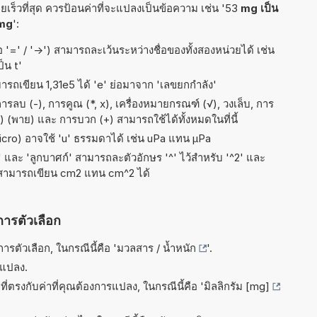
เร็วที่สุด ควรป้อนค่าที่จะแปลงเป็นข้อความ เช่น '53
mg เป็น
mg
':
อ '=' / '->') สามารถละเว้นระหว่างชื่อของทั้งสองหน่วยได้ เช่น
็น t'
มารถเขียน 1,31e5 ได้ 'e' ย่อมาจาก 'เลขยกกำลัง'
ลบ (-), การคูณ (*, x), เครื่องหมายกรณฑ์ (√), วงเล็บ, การ
i (π) (พาย) และ การบวก (+) สามารถใช้ได้ทั้งหมดในที่นี้
micro) อาจใช้ 'u' ธรรมดาได้ เช่น uPa แทน µPa
ัส' และ 'ลูกบาศก์' สามารถละตัวอักษร '^' ไว้สำหรับ '^2' และ
 สามารถเขียน cm2 แทน cm^2 ได้
การตัวเลือก
รตัวเลือก, ในกรณีนี้คือ '
มวลสาร / น้ำหนัก
'.
รแปลง.
ี่ตรงกับค่าที่คุณต้องการแปลง, ในกรณีนี้คือ '
มิลลิกรัม [mg]