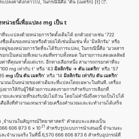
ารแปลงค่าดังกล่าวไป, ในกรณีนี้คือ '
ตัน (เมตริก) [t]
'.
หน่วยนี้เพื่อแปลง mg เป็น t
ี่จะแปลงด้วยหน่วยการวัดดั้งเดิมได้ ยกตัวอย่างเช่น '722
ชื่อเต็มของหน่วยหรือตัวย่อได้เช่นนั้นเช่น ทั้ง 'มิลลิกรัม' หรือ
หมู่ของหน่วยการวัดที่จะได้รับการแปลง, ในกรณีนี้คือ 'มวลสาร
ี่กรอกเป็นหน่วยที่เหมาะสมที่ทราบทั้งหมด ในรายการแสดงผลลัพธ์
ที่คุณหาตั้งแต่แรก. อีกทางเลือกหนึ่ง สามารถกรอกค่าที่จะ
 '100 mg เท่ากับ t' หรือ '43
มิลลิกรัม -> ตัน เมตริก
' หรือ '57
'85
mg เป็น ตัน เมตริก
' หรือ '14
มิลลิกรัม เท่ากับ ตัน เมตริก
'
ำนวณเป็นหน่วยของค่าเดิมจะที่แปลงโดยเฉพาะในทันที. เครื่อง
งยากให้กับผู้ใช้ด้วยการแสดงรายการสำหรับการเลือกที่
ายและหน่วยที่รองรับนับไม่ถ้วน โดยไม่คำนึงถึงความเป็นไปได้
ั้นคือสิ่งที่ทำงานแทนเราด้วยเครื่องคำนวณและจะทำงานได้เสร็จ
าก ,จำนวนในสัญกรณ์วิทยาศาสตร์' คำตอบจะแสดงเป็น
21
0 666 606 873 6
×
10
สำหรับรูปแบบการนำเสนอนี้ จำนวนจะ
1 และจำนวนจริง ในที่นี้ 6,570 666 606 873 6 สำหรับอุปกรณ์ที่