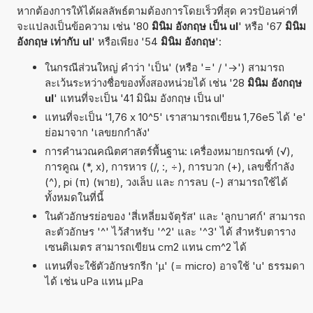
หากต้องการให้ได้ผลลัพธ์ตามต้องการโดยเร็วที่สุด ควรป้อนค่าที่
จะแปลงเป็นข้อความ เช่น '80
มินิม อังกฤษ เป็น ul
' หรือ '67
มินิม
อังกฤษ เท่ากับ ul
' หรือเพียง '54
มินิม อังกฤษ
':
ในกรณีส่วนใหญ่ คำว่า 'เป็น' (หรือ '=' / '->') สามารถ
ละเว้นระหว่างชื่อของทั้งสองหน่วยได้ เช่น '28
มินิม อังกฤษ
ul
' แทนที่จะเป็น '41 มินิม อังกฤษ เป็น ul'
แทนที่จะเป็น '1,76 x 10^5' เราสามารถเขียน 1,76e5 ได้ 'e'
ย่อมาจาก 'เลขยกกำลัง'
การคำนวณคณิตศาสตร์พื้นฐาน: เครื่องหมายกรณฑ์ (√),
การคูณ (*, x), การหาร (/, :, ÷), การบวก (+), เลขชี้กำลัง
(^), pi (π) (พาย), วงเล็บ และ การลบ (-) สามารถใช้ได้
ทั้งหมดในที่นี้
ในตัวอักษรย่อของ 'สี่เหลี่ยมจัตุรัส' และ 'ลูกบาศก์' สามารถ
ละตัวอักษร '^' ไว้สำหรับ '^2' และ '^3' ได้ สำหรับตาราง
เซนติเมตร สามารถเขียน cm2 แทน cm^2 ได้
แทนที่จะใช้ตัวอักษรกรีก 'µ' (= micro) อาจใช้ 'u' ธรรมดา
ได้ เช่น uPa แทน µPa