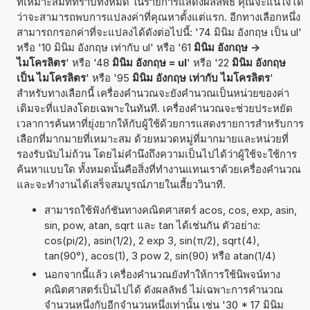
ที่เหมาะสมที่ทราบทั้งหมด ในรายการแสดงผลลัพธ์ คุณจะแน่ใจได้
ว่าจะสามารถพบการแปลงค่าที่คุณหาตั้งแต่แรก. อีกทางเลือกหนึ่ง
สามารถกรอกค่าที่จะแปลงได้ดังต่อไปนี้: '74 มินิม อังกฤษ เป็น ul'
หรือ '10 มินิม อังกฤษ เท่ากับ ul' หรือ '61
มินิม อังกฤษ ->
ไมโครลิตร
' หรือ '48
มินิม อังกฤษ = ul
' หรือ '22
มินิม อังกฤษ
เป็น ไมโครลิตร
' หรือ '95
มินิม อังกฤษ เท่ากับ ไมโครลิตร
'
สำหรับทางเลือกนี้ เครื่องคำนวณจะยังคำนวณเป็นหน่วยของค่า
เดิมจะที่แปลงโดยเฉพาะในทันที. เครื่องคำนวณจะช่วยประหยัด
เวลาการค้นหาที่ยุ่งยากให้กับผู้ใช้ด้วยการแสดงรายการสำหรับการ
เลือกที่มากมายที่เหมาะสม ด้วยหมวดหมู่ที่มากมายและหน่วยที่
รองรับนับไม่ถ้วน โดยไม่คำนึงถึงความเป็นไปได้ว่าผู้ใช้จะใช้การ
ค้นหาแบบใด ทั้งหมดนั้นคือสิ่งที่ทำงานแทนเราด้วยเครื่องคำนวณ
และจะทำงานได้เสร็จสมบูรณ์ภายในเสี้ยววินาที.
สามารถใช้ฟังก์ชันทางคณิตศาสตร์ acos, cos, exp, asin,
sin, pow, atan, sqrt และ tan ได้เช่นกัน ตัวอย่าง:
cos(pi/2), asin(1/2), 2 exp 3, sin(π/2), sqrt(4),
tan(90°), acos(1), 3 pow 2, sin(90) หรือ atan(1/4)
นอกจากนี้แล้ว เครื่องคำนวณยังทำให้การใช้นิพจน์ทาง
คณิตศาสตร์เป็นไปได้ ดังผลลัพธ์ ไม่เฉพาะการคำนวณ
จำนวนหนึ่งกับอีกจำนวนหนึ่งเท่านั้น เช่น '30 * 17 มินิม