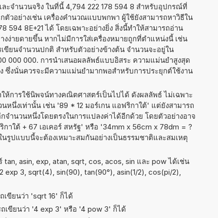
1 และจำนวนจริง ในที่นี้ 4,794 222 178 594 8 สำหรับอุปกรณ์ที่
ัวอย่างเช่น เครื่องคำนวณแบบพกพา ผู้ใช้ยังสามารถหาวิธีใน
 594 8E+21 ได้ โดยเฉพาะอย่างยิ่ง สิ่งนี้ทำให้สามารถอ่าน
ง่ายดายขึ้น หากไม่มีการใส่เครื่องหมายถูกที่ตำแหน่งนี้ เช่น
ารเขียนจำนวนปกติ สำหรับตัวอย่างข้างต้น จำนวนจะอยู่ใน
800 000 000. การนำเสนอผลลัพธ์แบบอิสระ ความแม่นยำสูงสุด
่ง ซึ่งนั่นควรจะมีความแม่นยำมากพอสำหรับการประยุกต์ใช้งาน
ำให้การใช้นิพจน์ทางคณิตศาสตร์เป็นไปได้ ดังผลลัพธ์ ไม่เฉพาะ
ึ่งเท่านั้น เช่น '89 * 12 มอร์เกน แอฟริกาใต้' แต่ยังสามารถ
บอีกจำนวนหนึ่งโดยตรงในการแปลงค่าได้อีกด้วย โดยตัวอย่างอาจ
ฟริกาใต้ + 67 เอเคอร์ สหรัฐ' หรือ '34mm x 56cm x 78dm = ?
อยู่ในรูปแบบนี้จะต้องเหมาะสมกันอย่างเป็นธรรมชาติและสมเหตุ
tan, asin, exp, atan, sqrt, cos, acos, sin และ pow ได้เช่น
 2 exp 3, sqrt(4), sin(90), tan(90°), asin(1/2), cos(pi/2),
เขียนว่า 'sqrt 16' ก็ได้
เขียนว่า '4 exp 3' หรือ '4 pow 3' ก็ได้