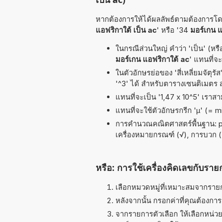
หากต้องการให้ได้ผลลัพธ์ตามต้องการโดยเ
แอฟริกาใต้ เป็น ac
' หรือ '34
มอร์เกน แ
ในกรณีส่วนใหญ่ คำว่า 'เป็น' (หรือ
มอร์เกน แอฟริกาใต้ ac
' แทนที่จ
ในตัวอักษรย่อของ 'สี่เหลี่ยมจัตุร
'^3' ได้ สำหรับตารางเซนติเมตร
แทนที่จะเป็น '1,47 x 10^5' เราส
แทนที่จะใช้ตัวอักษรกรีก 'µ' (= 
การคำนวณคณิตศาสตร์พื้นฐาน: pi (π
เครื่องหมายกรณฑ์ (√), การบวก (+)
หรือ: การใช้เครื่องคิดเลขกับราย
เลือกหมวดหมู่ที่เหมาะสมจากรายกา
หลังจากนั้น กรอกค่าที่คุณต้องกา
จากรายการตัวเลือก ให้เลือกหน่วยท