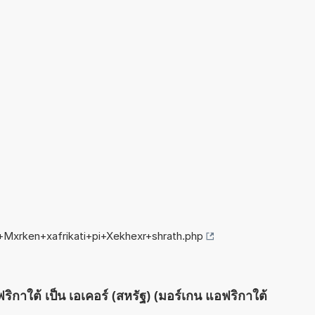
+Mxrken+xafrikati+pi+Xekhexr+shrath.php
ริกาใต้ เป็น เอเคอร์ (สหรัฐ) (มอร์เกน แอฟริกาใต้