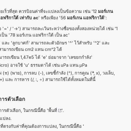
ร็วที่สุด ควรป้อนค่าที่จะแปลงเป็นข้อความ เช่น '12
มอร์เกน
อฟริกาใต้ เท่ากับ ac
' หรือเพียง '56
มอร์เกน แอฟริกาใต้
':
 '=' / '->') สามารถละเว้นระหว่างชื่อของทั้งสองหน่วยได้ เช่น '1
ะเป็น '78 มอร์เกน แอฟริกาใต้ เป็น ac'
ัส' และ 'ลูกบาศก์' สามารถละตัวอักษร '^' ไว้สำหรับ '^2' และ
 สามารถเขียน cm2 แทน cm^2 ได้
ามารถเขียน 1,47e5 ได้ 'e' ย่อมาจาก 'เลขยกกำลัง'
micro) อาจใช้ 'u' ธรรมดาได้ เช่น uPa แทน µPa
) (พาย), การลบ (-), เลขชี้กำลัง (^), การคูณ (*, x), วงเล็บ,
 และ การหาร (/, :, ÷) สามารถใช้ได้ทั้งหมดในที่นี้
การตัวเลือก
รตัวเลือก, ในกรณีนี้คือ '
พื้นที่
'.
รแปลง.
ี่ตรงกับค่าที่คุณต้องการแปลง, ในกรณีนี้คือ '