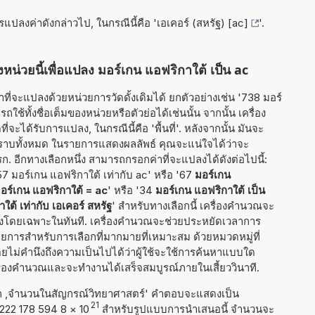
ารแปลงค่าดังกล่าวไป, ในกรณีนี้คือ '
เอเคอร์ (สหรัฐ) [ac]
'.
หน่วยนี้เพื่อแปลง มอร์เกน แอฟริกาใต้ เป็น ac
ี่จะแปลงด้วยหน่วยการวัดดั้งเดิมได้ ยกตัวอย่างเช่น '738 มอร์
ใช้ทั้งชื่อเต็มของหน่วยหรือตัวย่อได้เช่นนั้น จากนั้น เครื่อง
ได้รับการแปลง, ในกรณีนี้คือ 'พื้นที่'. หลังจากนั้น มันจะ
ทราบทั้งหมด ในรายการแสดงผลลัพธ์ คุณจะแน่ใจได้ว่าจะ
. อีกทางเลือกหนึ่ง สามารถกรอกค่าที่จะแปลงได้ดังต่อไปนี้:
57 มอร์เกน แอฟริกาใต้ เท่ากับ ac' หรือ '67
มอร์เกน
อร์เกน แอฟริกาใต้ = ac
' หรือ '34
มอร์เกน แอฟริกาใต้ เป็น
ใต้ เท่ากับ เอเคอร์ สหรัฐ
' สำหรับทางเลือกนี้ เครื่องคำนวณจะ
ลงโดยเฉพาะในทันที. เครื่องคำนวณจะช่วยประหยัดเวลาการ
งรายการสำหรับการเลือกที่มากมายที่เหมาะสม ด้วยหมวดหมู่ที่
ยไม่คำนึงถึงความเป็นไปได้ว่าผู้ใช้จะใช้การค้นหาแบบใด
ครื่องคำนวณและจะทำงานได้เสร็จสมบูรณ์ภายในเสี้ยววินาที.
าก ,จำนวนในสัญกรณ์วิทยาศาสตร์' คำตอบจะแสดงเป็น
21
4 222 178 594 8
×
10
สำหรับรูปแบบการนำเสนอนี้ จำนวนจะ