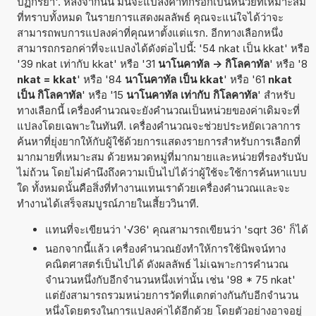
ปฏิกิริยา'. หลังจากนั้น มันจะแปลงค่าที่กรอกเป็นหน่วยที่เหมาะสม
ที่ทราบทั้งหมด ในรายการแสดงผลลัพธ์ คุณจะแน่ใจได้ว่าจะ
สามารถพบการแปลงค่าที่คุณหาตั้งแต่แรก. อีกทางเลือกหนึ่ง
สามารถกรอกค่าที่จะแปลงได้ดังต่อไปนี้: '54 nkat เป็น kkat' หรือ
'39 nkat เท่ากับ kkat' หรือ '31
นาโนคาทัล -> กิโลคาทัล
' หรือ '8
nkat = kkat
' หรือ '84
นาโนคาทัล เป็น kkat
' หรือ '61
nkat
เป็น กิโลคาทัล
' หรือ '15
นาโนคาทัล เท่ากับ กิโลคาทัล
' สำหรับ
ทางเลือกนี้ เครื่องคำนวณจะยังคำนวณเป็นหน่วยของค่าเดิมจะที่
แปลงโดยเฉพาะในทันที. เครื่องคำนวณจะช่วยประหยัดเวลาการ
ค้นหาที่ยุ่งยากให้กับผู้ใช้ด้วยการแสดงรายการสำหรับการเลือกที่
มากมายที่เหมาะสม ด้วยหมวดหมู่ที่มากมายและหน่วยที่รองรับนับ
ไม่ถ้วน โดยไม่คำนึงถึงความเป็นไปได้ว่าผู้ใช้จะใช้การค้นหาแบบ
ใด ทั้งหมดนั้นคือสิ่งที่ทำงานแทนเราด้วยเครื่องคำนวณและจะ
ทำงานได้เสร็จสมบูรณ์ภายในเสี้ยววินาที.
แทนที่จะเขียนว่า '√36' คุณสามารถเขียนว่า 'sqrt 36' ก็ได้
นอกจากนี้แล้ว เครื่องคำนวณยังทำให้การใช้นิพจน์ทาง
คณิตศาสตร์เป็นไปได้ ดังผลลัพธ์ ไม่เฉพาะการคำนวณ
จำนวนหนึ่งกับอีกจำนวนหนึ่งเท่านั้น เช่น '98 * 75 nkat'
แต่ยังสามารถรวมหน่วยการวัดที่แตกต่างกันกับอีกจำนวน
หนึ่งโดยตรงในการแปลงค่าได้อีกด้วย โดยตัวอย่างอาจอยู่