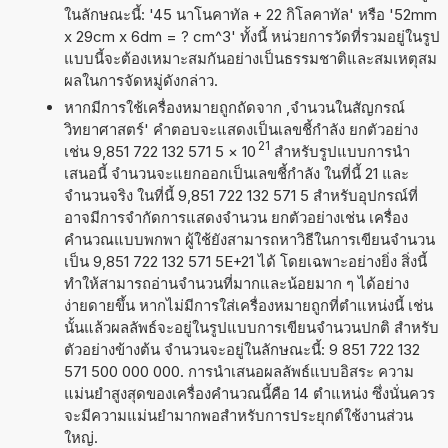
ในลักษณะนี้: '45 นาโนคาทัล + 22 กิโลคาทัล' หรือ '52mm
x 29cm x 6dm = ? cm^3' ทั้งนี้ หน่วยการวัดที่รวมอยู่ในรูป
แบบนี้จะต้องเหมาะสมกันอย่างเป็นธรรมชาติและสมเหตุสม
ผลในการจัดหมู่ดังกล่าว.
หากมีการใช้เครื่องหมายถูกถัดจาก ,จำนวนในสัญกรณ์
วิทยาศาสตร์' คำตอบจะแสดงเป็นเลขชี้กำลัง ยกตัวอย่าง
21
เช่น 9,851 722 132 571 5
×
10
สำหรับรูปแบบการนำ
เสนอนี้ จำนวนจะแยกออกเป็นเลขชี้กำลัง ในที่นี้ 21 และ
จำนวนจริง ในที่นี้ 9,851 722 132 571 5 สำหรับอุปกรณ์ที่
อาจมีการจำกัดการแสดงจำนวน ยกตัวอย่างเช่น เครื่อง
คำนวณแบบพกพา ผู้ใช้ยังสามารถหาวิธีในการเขียนจำนวน
เป็น 9,851 722 132 571 5E+21 ได้ โดยเฉพาะอย่างยิ่ง สิ่งนี้
ทำให้สามารถอ่านจำนวนที่มากและน้อยมาก ๆ ได้อย่าง
ง่ายดายขึ้น หากไม่มีการใส่เครื่องหมายถูกที่ตำแหน่งนี้ เช่น
นั้นแล้วผลลัพธ์จะอยู่ในรูปแบบการเขียนจำนวนปกติ สำหรับ
ตัวอย่างข้างต้น จำนวนจะอยู่ในลักษณะนี้: 9 851 722 132
571 500 000 000. การนำเสนอผลลัพธ์แบบอิสระ ความ
แม่นยำสูงสุดของเครื่องคำนวณนี้คือ 14 ตำแหน่ง ซึ่งนั่นควร
จะมีความแม่นยำมากพอสำหรับการประยุกต์ใช้งานส่วน
ใหญ่.