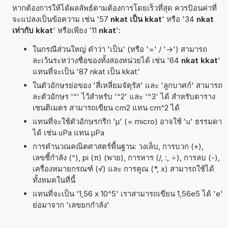
หากต้องการให้ได้ผลลัพธ์ตามต้องการโดยเร็วที่สุด ควรป้อนค่าที่
จะแปลงเป็นข้อความ เช่น '57
nkat เป็น kkat
' หรือ '34
nkat
เท่ากับ kkat
' หรือเพียง '11
nkat
':
ในกรณีส่วนใหญ่ คำว่า 'เป็น' (หรือ '=' / '->') สามารถ
ละเว้นระหว่างชื่อของทั้งสองหน่วยได้ เช่น '64
nkat kkat
'
แทนที่จะเป็น '87 nkat เป็น kkat'
ในตัวอักษรย่อของ 'สี่เหลี่ยมจัตุรัส' และ 'ลูกบาศก์' สามารถ
ละตัวอักษร '^' ไว้สำหรับ '^2' และ '^3' ได้ สำหรับตาราง
เซนติเมตร สามารถเขียน cm2 แทน cm^2 ได้
แทนที่จะใช้ตัวอักษรกรีก 'µ' (= micro) อาจใช้ 'u' ธรรมดา
ได้ เช่น uPa แทน µPa
การคำนวณคณิตศาสตร์พื้นฐาน: วงเล็บ, การบวก (+),
เลขชี้กำลัง (^), pi (π) (พาย), การหาร (/, :, ÷), การลบ (-),
เครื่องหมายกรณฑ์ (√) และ การคูณ (*, x) สามารถใช้ได้
ทั้งหมดในที่นี้
แทนที่จะเป็น '1,56 x 10^5' เราสามารถเขียน 1,56e5 ได้ 'e'
ย่อมาจาก 'เลขยกกำลัง'