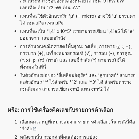
ละเว้นระหว่างชื่อของทั้งสองหน่วยได้ เช่น '91 nW uW'
แทนที่จะเป็น '72 nW เป็น uW'
แทนที่จะใช้ตัวอักษรกรีก 'µ' (= micro) อาจใช้ 'u' ธรรมดา
ได้ เช่น uPa แทน µPa
แทนที่จะเป็น '1,41 x 10^5' เราสามารถเขียน 1,41e5 ได้ 'e'
ย่อมาจาก 'เลขยกกำลัง'
การคำนวณคณิตศาสตร์พื้นฐาน: วงเล็บ, การหาร (/, :, ÷),
การบวก (+), เครื่องหมายกรณฑ์ (√), การลบ (-), การคูณ
(*, x), pi (π) (พาย) และ เลขชี้กำลัง (^) สามารถใช้ได้
ทั้งหมดในที่นี้
ในตัวอักษรย่อของ 'สี่เหลี่ยมจัตุรัส' และ 'ลูกบาศก์' สามารถ
ละตัวอักษร '^' ไว้สำหรับ '^2' และ '^3' ได้ สำหรับตาราง
เซนติเมตร สามารถเขียน cm2 แทน cm^2 ได้
หรือ: การใช้เครื่องคิดเลขกับรายการตัวเลือก
เลือกหมวดหมู่ที่เหมาะสมจากรายการตัวเลือก, ในกรณีนี้คือ
'
กำลัง
'.
หลังจากนั้น กรอกค่าที่คุณต้องการแปลง.