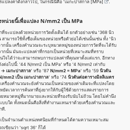
ารแปลงค่าดังกล่าวไป, ในกรณีนี้คือ '
เมกะปาสกาล [MPa]
'.
ลงหน่วยนี้เพื่อแปลง N/mm2 เป็น MPa
ี่จะแปลงด้วยหน่วยการวัดดั้งเดิมได้ ยกตัวอย่างเช่น '368 นิว
ามารถใช้ทั้งชื่อเต็มของหน่วยหรือตัวย่อได้เช่นนั้นเช่น ทั้ง 'นิว
จากนั้น เครื่องคำนวณจะระบุหมวดหมู่ของหน่วยการวัดที่จะได้รับ
จากนั้น มันจะแปลงค่าที่กรอกเป็นหน่วยที่เหมาะสมที่ทราบ
่ใจได้ว่าจะสามารถพบการแปลงค่าที่คุณหาตั้งแต่แรก. อีกทาง
ังต่อไปนี้: '44 N/mm2 เป็น MPa' หรือ '4 N/mm2 เท่ากับ
ร -> เมกะปาสกาล
' หรือ '87
N/mm2 = MPa
' หรือ '59
นิวตัน
N/mm2 เป็น เมกะปาสกาล
' หรือ '74
นิวตันต่อตารางมิลลิเมตร
ี้ เครื่องคำนวณจะยังคำนวณเป็นหน่วยของค่าเดิมจะที่แปลงโดย
ยัดเวลาการค้นหาที่ยุ่งยากให้กับผู้ใช้ด้วยการแสดงรายการ
วยหมวดหมู่ที่มากมายและหน่วยที่รองรับนับไม่ถ้วน โดยไม่คำนึง
าแบบใด ทั้งหมดนั้นคือสิ่งที่ทำงานแทนเราด้วยเครื่องคำนวณและ
ที.
ธ์เป็นจำนวนตำแหน่งทศนิยมที่กำหนดได้ตามความเหมาะสม
เขียนว่า 'sqrt 36' ก็ได้