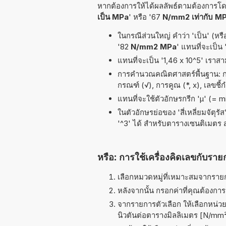
หากต้องการให้ได้ผลลัพธ์ตามต้องการโดย
เป็น MPa
' หรือ '67
N/mm2 เท่ากับ M
ในกรณีส่วนใหญ่ คำว่า 'เป็น' (หรื
'82
N/mm2 MPa
' แทนที่จะเป็น
แทนที่จะเป็น '1,46 x 10^5' เราส
การคำนวณคณิตศาสตร์พื้นฐาน: การห
กรณฑ์ (√), การคูณ (*, x), เลขชี้
แทนที่จะใช้ตัวอักษรกรีก 'µ' (= 
ในตัวอักษรย่อของ 'สี่เหลี่ยมจัตุร
'^3' ได้ สำหรับตารางเซนติเมตร
หรือ: การใช้เครื่องคิดเลขกับราย
เลือกหมวดหมู่ที่เหมาะสมจากรายกา
หลังจากนั้น กรอกค่าที่คุณต้องกา
จากรายการตัวเลือก ให้เลือกหน่วยท
นิวตันต่อตารางมิลลิเมตร [N/mm