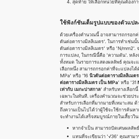
สุดท้าย ให้เลือกหน่วยที่คุณต้องก
ใช้ฟังก์ชันเต็มรูปแบบของตัวแป
ด้วยเครื่องคำนวณนี้ อาจสามารถกรอกค่าท
ตันต่อตารางมิลลิเมตร'. ในการทำเช่นนั้น ส
ตันต่อตารางมิลลิเมตร' หรือ 'N/mm2'. 
การแปลง, ในกรณีนี้คือ 'ความดัน'. หลัง
ทั้งหมด ในรายการแสดงผลลัพธ์ คุณจะแน
เลือกหนึ่ง สามารถกรอกค่าที่จะแปลงได้ด
MPa' หรือ '16
นิวตันต่อตารางมิลลิเมต
ต่อตารางมิลลิเมตร เป็น MPa
' หรือ '31
เท่ากับ เมกะปาสกาล
' สำหรับทางเลือกน
เฉพาะในทันที. เครื่องคำนวณจะช่วยประห
สำหรับการเลือกที่มากมายที่เหมาะสม ด้
ถึงความเป็นไปได้ว่าผู้ใช้จะใช้การค้นห
จะทำงานได้เสร็จสมบูรณ์ภายในเสี้ยววินา
หากจำเป็น สามารถปัดเศษผลลัพ
แทนที่จะเขียนว่า '√36' คุณสามารถ