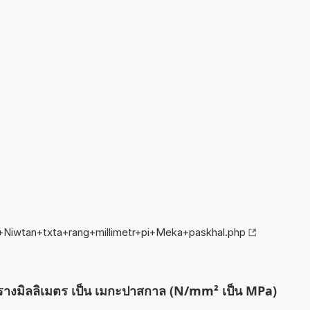
g+Niwtan+txta+rang+millimetr+pi+Meka+paskhal.php
ตารางมิลลิเมตร เป็น เมกะปาสกาล (N/mm² เป็น MPa)