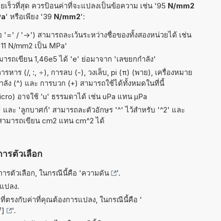
เร็วที่สุด ควรป้อนค่าที่จะแปลงเป็นข้อความ เช่น '95
N/mm2
Pa
' หรือเพียง '39
N/mm2
':
อ '=' / '->') สามารถละเว้นระหว่างชื่อของทั้งสองหน่วยได้ เช่น
 '11 N/mm2 เป็น MPa'
ามารถเขียน 1,46e5 ได้ 'e' ย่อมาจาก 'เลขยกกำลัง'
าร (/, :, ÷), การลบ (-), วงเล็บ, pi (π) (พาย), เครื่องหมาย
กำลัง (^) และ การบวก (+) สามารถใช้ได้ทั้งหมดในที่นี้
micro) อาจใช้ 'u' ธรรมดาได้ เช่น uPa แทน µPa
ัส' และ 'ลูกบาศก์' สามารถละตัวอักษร '^' ไว้สำหรับ '^2' และ
 สามารถเขียน cm2 แทน cm^2 ได้
การตัวเลือก
รตัวเลือก, ในกรณีนี้คือ '
ความดัน
'.
รแปลง.
ี่ตรงกับค่าที่คุณต้องการแปลง, ในกรณีนี้คือ '
²]
'.