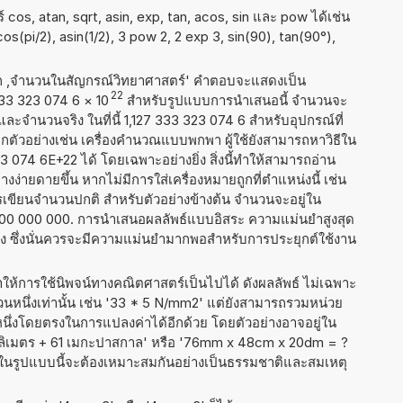
cos, atan, sqrt, asin, exp, tan, acos, sin และ pow ได้เช่น
 cos(pi/2), asin(1/2), 3 pow 2, 2 exp 3, sin(90), tan(90°),
าก ,จำนวนในสัญกรณ์วิทยาศาสตร์' คำตอบจะแสดงเป็น
22
 333 323 074 6
×
10
สำหรับรูปแบบการนำเสนอนี้ จำนวนจะ
 และจำนวนจริง ในที่นี้ 1,127 333 323 074 6 สำหรับอุปกรณ์ที่
ัวอย่างเช่น เครื่องคำนวณแบบพกพา ผู้ใช้ยังสามารถหาวิธีใน
 074 6E+22 ได้ โดยเฉพาะอย่างยิ่ง สิ่งนี้ทำให้สามารถอ่าน
ง่ายดายขึ้น หากไม่มีการใส่เครื่องหมายถูกที่ตำแหน่งนี้ เช่น
ารเขียนจำนวนปกติ สำหรับตัวอย่างข้างต้น จำนวนจะอยู่ใน
 000 000 000. การนำเสนอผลลัพธ์แบบอิสระ ความแม่นยำสูงสุด
่ง ซึ่งนั่นควรจะมีความแม่นยำมากพอสำหรับการประยุกต์ใช้งาน
ำให้การใช้นิพจน์ทางคณิตศาสตร์เป็นไปได้ ดังผลลัพธ์ ไม่เฉพาะ
หนึ่งเท่านั้น เช่น '33 * 5 N/mm2' แต่ยังสามารถรวมหน่วย
หนึ่งโดยตรงในการแปลงค่าได้อีกด้วย โดยตัวอย่างอาจอยู่ใน
ิลลิเมตร + 61 เมกะปาสกาล' หรือ '76mm x 48cm x 20dm = ?
อยู่ในรูปแบบนี้จะต้องเหมาะสมกันอย่างเป็นธรรมชาติและสมเหตุ