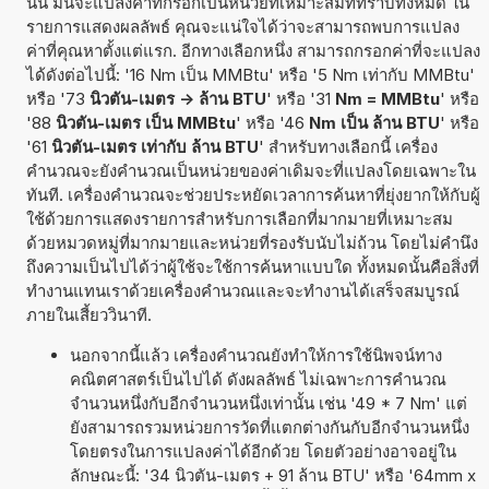
นั้น มันจะแปลงค่าที่กรอกเป็นหน่วยที่เหมาะสมที่ทราบทั้งหมด ใน
รายการแสดงผลลัพธ์ คุณจะแน่ใจได้ว่าจะสามารถพบการแปลง
ค่าที่คุณหาตั้งแต่แรก. อีกทางเลือกหนึ่ง สามารถกรอกค่าที่จะแปลง
ได้ดังต่อไปนี้: '16 Nm เป็น MMBtu' หรือ '5 Nm เท่ากับ MMBtu'
หรือ '73
นิวตัน-เมตร -> ล้าน BTU
' หรือ '31
Nm = MMBtu
' หรือ
'88
นิวตัน-เมตร เป็น MMBtu
' หรือ '46
Nm เป็น ล้าน BTU
' หรือ
'61
นิวตัน-เมตร เท่ากับ ล้าน BTU
' สำหรับทางเลือกนี้ เครื่อง
คำนวณจะยังคำนวณเป็นหน่วยของค่าเดิมจะที่แปลงโดยเฉพาะใน
ทันที. เครื่องคำนวณจะช่วยประหยัดเวลาการค้นหาที่ยุ่งยากให้กับผู้
ใช้ด้วยการแสดงรายการสำหรับการเลือกที่มากมายที่เหมาะสม
ด้วยหมวดหมู่ที่มากมายและหน่วยที่รองรับนับไม่ถ้วน โดยไม่คำนึง
ถึงความเป็นไปได้ว่าผู้ใช้จะใช้การค้นหาแบบใด ทั้งหมดนั้นคือสิ่งที่
ทำงานแทนเราด้วยเครื่องคำนวณและจะทำงานได้เสร็จสมบูรณ์
ภายในเสี้ยววินาที.
นอกจากนี้แล้ว เครื่องคำนวณยังทำให้การใช้นิพจน์ทาง
คณิตศาสตร์เป็นไปได้ ดังผลลัพธ์ ไม่เฉพาะการคำนวณ
จำนวนหนึ่งกับอีกจำนวนหนึ่งเท่านั้น เช่น '49 * 7 Nm' แต่
ยังสามารถรวมหน่วยการวัดที่แตกต่างกันกับอีกจำนวนหนึ่ง
โดยตรงในการแปลงค่าได้อีกด้วย โดยตัวอย่างอาจอยู่ใน
ลักษณะนี้: '34 นิวตัน-เมตร + 91 ล้าน BTU' หรือ '64mm x