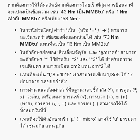
หากต้องการให้ได้ผลลัพธ์ตามต้องการโดยเร็วที่สุด ควรป้อนค่าที่
จะแปลงเป็นข้อความ เช่น '43
Nm เป็น MMBtu
' หรือ '1
Nm
เท่ากับ MMBtu
' หรือเพียง '58
Nm
':
ในกรณีส่วนใหญ่ คำว่า 'เป็น' (หรือ '=' / '->') สามารถ
ละเว้นระหว่างชื่อของทั้งสองหน่วยได้ เช่น '73
Nm
MMBtu
' แทนที่จะเป็น '16 Nm เป็น MMBtu'
ในตัวอักษรย่อของ 'สี่เหลี่ยมจัตุรัส' และ 'ลูกบาศก์' สามารถ
ละตัวอักษร '^' ไว้สำหรับ '^2' และ '^3' ได้ สำหรับตาราง
เซนติเมตร สามารถเขียน cm2 แทน cm^2 ได้
แทนที่จะเป็น '1,18 x 10^5' เราสามารถเขียน 1,18e5 ได้ 'e'
ย่อมาจาก 'เลขยกกำลัง'
การคำนวณคณิตศาสตร์พื้นฐาน: เลขชี้กำลัง (^), การคูณ (*,
x), วงเล็บ, เครื่องหมายกรณฑ์ (√), การบวก (+), pi (π)
(พาย), การหาร (/, :, ÷) และ การลบ (-) สามารถใช้ได้
ทั้งหมดในที่นี้
แทนที่จะใช้ตัวอักษรกรีก 'µ' (= micro) อาจใช้ 'u' ธรรมดา
ได้ เช่น uPa แทน µPa