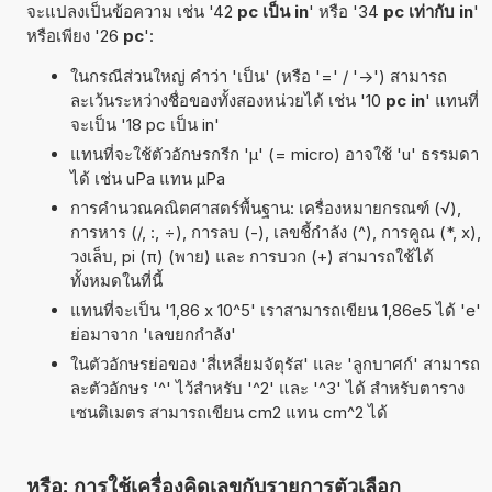
จะแปลงเป็นข้อความ เช่น '42
pc เป็น in
' หรือ '34
pc เท่ากับ in
'
หรือเพียง '26
pc
':
ในกรณีส่วนใหญ่ คำว่า 'เป็น' (หรือ '=' / '->') สามารถ
ละเว้นระหว่างชื่อของทั้งสองหน่วยได้ เช่น '10
pc in
' แทนที่
จะเป็น '18 pc เป็น in'
แทนที่จะใช้ตัวอักษรกรีก 'µ' (= micro) อาจใช้ 'u' ธรรมดา
ได้ เช่น uPa แทน µPa
การคำนวณคณิตศาสตร์พื้นฐาน: เครื่องหมายกรณฑ์ (√),
การหาร (/, :, ÷), การลบ (-), เลขชี้กำลัง (^), การคูณ (*, x),
วงเล็บ, pi (π) (พาย) และ การบวก (+) สามารถใช้ได้
ทั้งหมดในที่นี้
แทนที่จะเป็น '1,86 x 10^5' เราสามารถเขียน 1,86e5 ได้ 'e'
ย่อมาจาก 'เลขยกกำลัง'
ในตัวอักษรย่อของ 'สี่เหลี่ยมจัตุรัส' และ 'ลูกบาศก์' สามารถ
ละตัวอักษร '^' ไว้สำหรับ '^2' และ '^3' ได้ สำหรับตาราง
เซนติเมตร สามารถเขียน cm2 แทน cm^2 ได้
หรือ: การใช้เครื่องคิดเลขกับรายการตัวเลือก