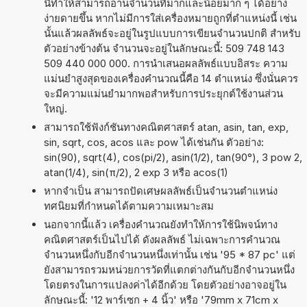
นี้ทำให้สามารถอ่านจำนวนที่มากและน้อยมาก ๆ ได้อย่าง
ง่ายดายขึ้น หากไม่มีการใส่เครื่องหมายถูกที่ตำแหน่งนี้ เช่น
นั้นแล้วผลลัพธ์จะอยู่ในรูปแบบการเขียนจำนวนปกติ สำหรับ
ตัวอย่างข้างต้น จำนวนจะอยู่ในลักษณะนี้: 509 748 143
509 440 000 000. การนำเสนอผลลัพธ์แบบอิสระ ความ
แม่นยำสูงสุดของเครื่องคำนวณนี้คือ 14 ตำแหน่ง ซึ่งนั่นควร
จะมีความแม่นยำมากพอสำหรับการประยุกต์ใช้งานส่วน
ใหญ่.
สามารถใช้ฟังก์ชันทางคณิตศาสตร์ atan, asin, tan, exp,
sin, sqrt, cos, acos และ pow ได้เช่นกัน ตัวอย่าง:
sin(90), sqrt(4), cos(pi/2), asin(1/2), tan(90°), 3 pow 2,
atan(1/4), sin(π/2), 2 exp 3 หรือ acos(1)
หากจำเป็น สามารถปัดเศษผลลัพธ์เป็นจำนวนตำแหน่ง
ทศนิยมที่กำหนดได้ตามความเหมาะสม
นอกจากนี้แล้ว เครื่องคำนวณยังทำให้การใช้นิพจน์ทาง
คณิตศาสตร์เป็นไปได้ ดังผลลัพธ์ ไม่เฉพาะการคำนวณ
จำนวนหนึ่งกับอีกจำนวนหนึ่งเท่านั้น เช่น '95 * 87 pc' แต่
ยังสามารถรวมหน่วยการวัดที่แตกต่างกันกับอีกจำนวนหนึ่ง
โดยตรงในการแปลงค่าได้อีกด้วย โดยตัวอย่างอาจอยู่ใน
ลักษณะนี้: '12 พาร์เซก + 4 นิ้ว' หรือ '79mm x 71cm x