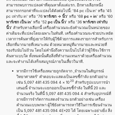
สามารถพบการแปลงค่าที่คุณหาตั้งแต่แรก. อีกทางเลือกหนึ่ง
สามารถกรอกค่าที่จะแปลงได้ดังต่อไปนี้: '84 pc เป็น in' หรือ '45
pc เท่ากับ in' หรือ '76
พาร์เซก -> นิ้ว
' หรือ '68
pc = in
' หรือ '60
พาร์เซก เป็น in
' หรือ '52
pc เป็น นิ้ว
' หรือ '36
พาร์เซก เท่ากับ
นิ้ว
' สำหรับทางเลือกนี้ เครื่องคำนวณจะยังคำนวณเป็นหน่วยของ
ค่าเดิมจะที่แปลงโดยเฉพาะในทันที. เครื่องคำนวณจะช่วยประหยัด
เวลาการค้นหาที่ยุ่งยากให้กับผู้ใช้ด้วยการแสดงรายการสำหรับการ
เลือกที่มากมายที่เหมาะสม ด้วยหมวดหมู่ที่มากมายและหน่วยที่
รองรับนับไม่ถ้วน โดยไม่คำนึงถึงความเป็นไปได้ว่าผู้ใช้จะใช้การ
ค้นหาแบบใด ทั้งหมดนั้นคือสิ่งที่ทำงานแทนเราด้วยเครื่องคำนวณ
และจะทำงานได้เสร็จสมบูรณ์ภายในเสี้ยววินาที.
หากมีการใช้เครื่องหมายถูกถัดจาก ,จำนวนในสัญกรณ์
วิทยาศาสตร์' คำตอบจะแสดงเป็นเลขชี้กำลัง ยกตัวอย่าง
20
เช่น 5,097 481 435 094 4
×
10
สำหรับรูปแบบการนำ
เสนอนี้ จำนวนจะแยกออกเป็นเลขชี้กำลัง ในที่นี้ 20 และ
จำนวนจริง ในที่นี้ 5,097 481 435 094 4 สำหรับอุปกรณ์ที่
อาจมีการจำกัดการแสดงจำนวน ยกตัวอย่างเช่น เครื่อง
คำนวณแบบพกพา ผู้ใช้ยังสามารถหาวิธีในการเขียนจำนวน
เป็น 5,097 481 435 094 4E+20 ได้ โดยเฉพาะอย่างยิ่ง สิ่ง