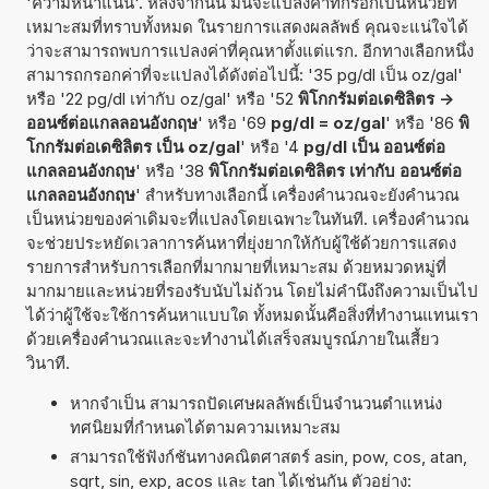
'ความหนาแน่น'. หลังจากนั้น มันจะแปลงค่าที่กรอกเป็นหน่วยที่
เหมาะสมที่ทราบทั้งหมด ในรายการแสดงผลลัพธ์ คุณจะแน่ใจได้
ว่าจะสามารถพบการแปลงค่าที่คุณหาตั้งแต่แรก. อีกทางเลือกหนึ่ง
สามารถกรอกค่าที่จะแปลงได้ดังต่อไปนี้: '35 pg/dl เป็น oz/gal'
หรือ '22 pg/dl เท่ากับ oz/gal' หรือ '52
พิโกกรัมต่อเดซิลิตร ->
ออนซ์ต่อแกลลอนอังกฤษ
' หรือ '69
pg/dl = oz/gal
' หรือ '86
พิ
โกกรัมต่อเดซิลิตร เป็น oz/gal
' หรือ '4
pg/dl เป็น ออนซ์ต่อ
แกลลอนอังกฤษ
' หรือ '38
พิโกกรัมต่อเดซิลิตร เท่ากับ ออนซ์ต่อ
แกลลอนอังกฤษ
' สำหรับทางเลือกนี้ เครื่องคำนวณจะยังคำนวณ
เป็นหน่วยของค่าเดิมจะที่แปลงโดยเฉพาะในทันที. เครื่องคำนวณ
จะช่วยประหยัดเวลาการค้นหาที่ยุ่งยากให้กับผู้ใช้ด้วยการแสดง
รายการสำหรับการเลือกที่มากมายที่เหมาะสม ด้วยหมวดหมู่ที่
มากมายและหน่วยที่รองรับนับไม่ถ้วน โดยไม่คำนึงถึงความเป็นไป
ได้ว่าผู้ใช้จะใช้การค้นหาแบบใด ทั้งหมดนั้นคือสิ่งที่ทำงานแทนเรา
ด้วยเครื่องคำนวณและจะทำงานได้เสร็จสมบูรณ์ภายในเสี้ยว
วินาที.
หากจำเป็น สามารถปัดเศษผลลัพธ์เป็นจำนวนตำแหน่ง
ทศนิยมที่กำหนดได้ตามความเหมาะสม
สามารถใช้ฟังก์ชันทางคณิตศาสตร์ asin, pow, cos, atan,
sqrt, sin, exp, acos และ tan ได้เช่นกัน ตัวอย่าง: