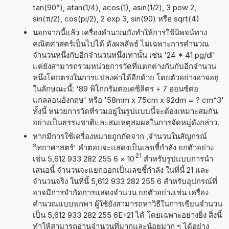
tan(90°), atan(1/4), acos(1), asin(1/2), 3 pow 2,
sin(π/2), cos(pi/2), 2 exp 3, sin(90) หรือ sqrt(4)
นอกจากนี้แล้ว เครื่องคำนวณยังทำให้การใช้นิพจน์ทาง
คณิตศาสตร์เป็นไปได้ ดังผลลัพธ์ ไม่เฉพาะการคำนวณ
จำนวนหนึ่งกับอีกจำนวนหนึ่งเท่านั้น เช่น '24 * 41 pg/dl'
แต่ยังสามารถรวมหน่วยการวัดที่แตกต่างกันกับอีกจำนวน
หนึ่งโดยตรงในการแปลงค่าได้อีกด้วย โดยตัวอย่างอาจอยู่
ในลักษณะนี้: '89 พิโกกรัมต่อเดซิลิตร + 7 ออนซ์ต่อ
แกลลอนอังกฤษ' หรือ '58mm x 75cm x 92dm = ? cm^3'
ทั้งนี้ หน่วยการวัดที่รวมอยู่ในรูปแบบนี้จะต้องเหมาะสมกัน
อย่างเป็นธรรมชาติและสมเหตุสมผลในการจัดหมู่ดังกล่าว.
หากมีการใช้เครื่องหมายถูกถัดจาก ,จำนวนในสัญกรณ์
วิทยาศาสตร์' คำตอบจะแสดงเป็นเลขชี้กำลัง ยกตัวอย่าง
21
เช่น 5,612 933 282 255 6
×
10
สำหรับรูปแบบการนำ
เสนอนี้ จำนวนจะแยกออกเป็นเลขชี้กำลัง ในที่นี้ 21 และ
จำนวนจริง ในที่นี้ 5,612 933 282 255 6 สำหรับอุปกรณ์ที่
อาจมีการจำกัดการแสดงจำนวน ยกตัวอย่างเช่น เครื่อง
คำนวณแบบพกพา ผู้ใช้ยังสามารถหาวิธีในการเขียนจำนวน
เป็น 5,612 933 282 255 6E+21 ได้ โดยเฉพาะอย่างยิ่ง สิ่งนี้
ทำให้สามารถอ่านจำนวนที่มากและน้อยมาก ๆ ได้อย่าง