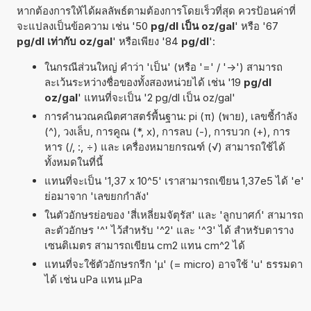
หากต้องการให้ได้ผลลัพธ์ตามต้องการโดยเร็วที่สุด ควรป้อนค่าที่
จะแปลงเป็นข้อความ เช่น '50
pg/dl เป็น oz/gal
' หรือ '67
pg/dl เท่ากับ oz/gal
' หรือเพียง '84
pg/dl
':
ในกรณีส่วนใหญ่ คำว่า 'เป็น' (หรือ '=' / '->') สามารถ
ละเว้นระหว่างชื่อของทั้งสองหน่วยได้ เช่น '19
pg/dl
oz/gal
' แทนที่จะเป็น '2 pg/dl เป็น oz/gal'
การคำนวณคณิตศาสตร์พื้นฐาน: pi (π) (พาย), เลขชี้กำลัง
(^), วงเล็บ, การคูณ (*, x), การลบ (-), การบวก (+), การ
หาร (/, :, ÷) และ เครื่องหมายกรณฑ์ (√) สามารถใช้ได้
ทั้งหมดในที่นี้
แทนที่จะเป็น '1,37 x 10^5' เราสามารถเขียน 1,37e5 ได้ 'e'
ย่อมาจาก 'เลขยกกำลัง'
ในตัวอักษรย่อของ 'สี่เหลี่ยมจัตุรัส' และ 'ลูกบาศก์' สามารถ
ละตัวอักษร '^' ไว้สำหรับ '^2' และ '^3' ได้ สำหรับตาราง
เซนติเมตร สามารถเขียน cm2 แทน cm^2 ได้
แทนที่จะใช้ตัวอักษรกรีก 'µ' (= micro) อาจใช้ 'u' ธรรมดา
ได้ เช่น uPa แทน µPa