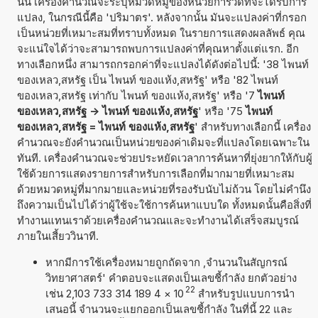
นั้น เครื่องคำนวณจะระบุหมวดหมู่ของหน่วยการวัดที่จะได้รับการ
แปลง, ในกรณีนี้คือ 'ปริมาตร'. หลังจากนั้น มันจะแปลงค่าที่กรอก
เป็นหน่วยที่เหมาะสมที่ทราบทั้งหมด ในรายการแสดงผลลัพธ์ คุณ
จะแน่ใจได้ว่าจะสามารถพบการแปลงค่าที่คุณหาตั้งแต่แรก. อีก
ทางเลือกหนึ่ง สามารถกรอกค่าที่จะแปลงได้ดังต่อไปนี้: '38 ไพนท์
ของเหลว,สหรัฐ เป็น ไพนท์ ของแห้ง,สหรัฐ' หรือ '82 ไพนท์
ของเหลว,สหรัฐ เท่ากับ ไพนท์ ของแห้ง,สหรัฐ' หรือ '7
ไพนท์
ของเหลว,สหรัฐ -> ไพนท์ ของแห้ง,สหรัฐ
' หรือ '75
ไพนท์
ของเหลว,สหรัฐ = ไพนท์ ของแห้ง,สหรัฐ
' สำหรับทางเลือกนี้ เครื่อง
คำนวณจะยังคำนวณเป็นหน่วยของค่าเดิมจะที่แปลงโดยเฉพาะใน
ทันที. เครื่องคำนวณจะช่วยประหยัดเวลาการค้นหาที่ยุ่งยากให้กับผู้
ใช้ด้วยการแสดงรายการสำหรับการเลือกที่มากมายที่เหมาะสม
ด้วยหมวดหมู่ที่มากมายและหน่วยที่รองรับนับไม่ถ้วน โดยไม่คำนึง
ถึงความเป็นไปได้ว่าผู้ใช้จะใช้การค้นหาแบบใด ทั้งหมดนั้นคือสิ่งที่
ทำงานแทนเราด้วยเครื่องคำนวณและจะทำงานได้เสร็จสมบูรณ์
ภายในเสี้ยววินาที.
หากมีการใช้เครื่องหมายถูกถัดจาก ,จำนวนในสัญกรณ์
วิทยาศาสตร์' คำตอบจะแสดงเป็นเลขชี้กำลัง ยกตัวอย่าง
22
เช่น 2,103 733 314 189 4
×
10
สำหรับรูปแบบการนำ
เสนอนี้ จำนวนจะแยกออกเป็นเลขชี้กำลัง ในที่นี้ 22 และ