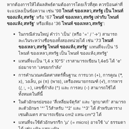
หากต้องการให้ได้ผลลัพธ์ตามต้องการโดยเร็วที่สุด ควรป้อนค่าที่
จะแปลงเป็นข้อความ เช่น '98
ไพนท์ ของเหลว,สหรัฐ เป็น ไพนท์
ของแห้ง,สหรัฐ
' หรือ '67
ไพนท์ ของเหลว,สหรัฐ เท่ากับ ไพนท์
ของแห้ง,สหรัฐ
' หรือเพียง '36
ไพนท์ ของเหลว,สหรัฐ
':
ในกรณีส่วนใหญ่ คำว่า 'เป็น' (หรือ '=' / '->') สามารถ
ละเว้นระหว่างชื่อของทั้งสองหน่วยได้ เช่น '73
ไพนท์
ของเหลว,สหรัฐ ไพนท์ ของแห้ง,สหรัฐ
' แทนที่จะเป็น '5
ไพนท์ ของเหลว,สหรัฐ เป็น ไพนท์ ของแห้ง,สหรัฐ'
แทนที่จะเป็น '1,4 x 10^5' เราสามารถเขียน 1,4e5 ได้ 'e'
ย่อมาจาก 'เลขยกกำลัง'
การคำนวณคณิตศาสตร์พื้นฐาน: การบวก (+), การคูณ (*,
x), วงเล็บ, pi (π) (พาย), เครื่องหมายกรณฑ์ (√), การหาร
(/, :, ÷), เลขชี้กำลัง (^) และ การลบ (-) สามารถใช้ได้
ทั้งหมดในที่นี้
ในตัวอักษรย่อของ 'สี่เหลี่ยมจัตุรัส' และ 'ลูกบาศก์' สามารถ
ละตัวอักษร '^' ไว้สำหรับ '^2' และ '^3' ได้ สำหรับตาราง
เซนติเมตร สามารถเขียน cm2 แทน cm^2 ได้
แทนที่จะใช้ตัวอักษรกรีก 'µ' (= micro) อาจใช้ 'u' ธรรมดา
ได้ เช่น uPa แทน µPa