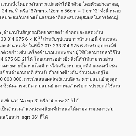
จำนวนหนึ่งโดยตรงในการแปลงค่าได้อีกด้วย โดยตัวอย่างอาจอยู่
+ 34 ทอร์' หรือ '67mm x 12cm x 56dm = ? cm^3' ทั้งนี้ หน่วย
้องเหมาะสมกันอย่างเป็นธรรมชาติและสมเหตุสมผลในการจัดหมู่
าก ,จำนวนในสัญกรณ์วิทยาศาสตร์' คำตอบจะแสดงเป็น
21
 333 314 975 6
×
10
สำหรับรูปแบบการนำเสนอนี้ จำนวนจะ
 และจำนวนจริง ในที่นี้ 2,017 333 314 975 6 สำหรับอุปกรณ์ที่
ัวอย่างเช่น เครื่องคำนวณแบบพกพา ผู้ใช้ยังสามารถหาวิธีใน
 975 6E+21 ได้ โดยเฉพาะอย่างยิ่ง สิ่งนี้ทำให้สามารถอ่าน
ง่ายดายขึ้น หากไม่มีการใส่เครื่องหมายถูกที่ตำแหน่งนี้ เช่น
ารเขียนจำนวนปกติ สำหรับตัวอย่างข้างต้น จำนวนจะอยู่ใน
600 000 000. การนำเสนอผลลัพธ์แบบอิสระ ความแม่นยำสูงสุด
่ง ซึ่งนั่นควรจะมีความแม่นยำมากพอสำหรับการประยุกต์ใช้งาน
เขียนว่า '4 exp 3' หรือ '4 pow 3' ก็ได้
ธ์เป็นจำนวนตำแหน่งทศนิยมที่กำหนดได้ตามความเหมาะสม
เขียนว่า 'sqrt 36' ก็ได้