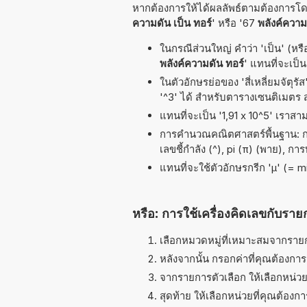
หากต้องการให้ได้ผลลัพธ์ตามต้องการโดย
ความดัน เป็น ทอร์
' หรือ '67
พลังค์ความด
ในกรณีส่วนใหญ่ คำว่า 'เป็น' (หรือ
พลังค์ความดัน ทอร์
' แทนที่จะเป็น
ในตัวอักษรย่อของ 'สี่เหลี่ยมจัตุร
'^3' ได้ สำหรับตารางเซนติเมตร
แทนที่จะเป็น '1,91 x 10^5' เราสา
การคำนวณคณิตศาสตร์พื้นฐาน: การห
เลขชี้กำลัง (^), pi (π) (พาย), ก
แทนที่จะใช้ตัวอักษรกรีก 'µ' (= 
หรือ: การใช้เครื่องคิดเลขกับราย
เลือกหมวดหมู่ที่เหมาะสมจากรายกา
หลังจากนั้น กรอกค่าที่คุณต้องกา
จากรายการตัวเลือก ให้เลือกหน่วยท
สุดท้าย ให้เลือกหน่วยที่คุณต้องก