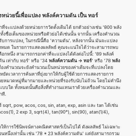
หน่วยนี้เพื่อแปลง พลังค์ความดัน เป็น ทอร์
ี่จะแปลงด้วยหน่วยการวัดดั้งเดิมได้ ยกตัวอย่างเช่น '800 พลัง
ั้งชื่อเต็มของหน่วยหรือตัวย่อได้เช่นนั้น จากนั้น เครื่องคำนวณ
รับการแปลง, ในกรณีนี้คือ 'ความดัน'. หลังจากนั้น มันจะแปลง
บทั้งหมด ในรายการแสดงผลลัพธ์ คุณจะแน่ใจได้ว่าจะสามารถพบ
ือกหนึ่ง สามารถกรอกค่าที่จะแปลงได้ดังต่อไปนี้: '89 พลังค์
ัน เท่ากับ ทอร์' หรือ '34
พลังค์ความดัน -> ทอร์
' หรือ '78
พลัง
เครื่องคำนวณจะยังคำนวณเป็นหน่วยของค่าเดิมจะที่แปลงโดย
ยัดเวลาการค้นหาที่ยุ่งยากให้กับผู้ใช้ด้วยการแสดงรายการ
วยหมวดหมู่ที่มากมายและหน่วยที่รองรับนับไม่ถ้วน โดยไม่คำนึง
าแบบใด ทั้งหมดนั้นคือสิ่งที่ทำงานแทนเราด้วยเครื่องคำนวณและ
ที.
sqrt, pow, acos, cos, sin, atan, exp, asin และ tan ได้เช่น
 acos(1), 2 exp 3, sqrt(4), tan(90°), sin(90), atan(1/4),
ำให้การใช้นิพจน์ทางคณิตศาสตร์เป็นไปได้ ดังผลลัพธ์ ไม่เฉพาะ
นึ่งเท่านั้น เช่น '78 * 23 พลังค์ความดัน' แต่ยังสามารถรวม