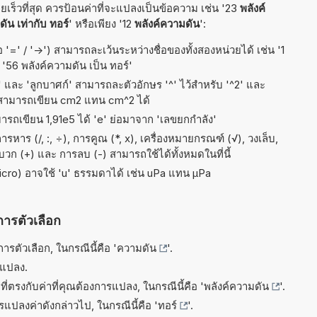
เร็วที่สุด ควรป้อนค่าที่จะแปลงเป็นข้อความ เช่น '23
พลังค์
ัน เท่ากับ ทอร์
' หรือเพียง '12
พลังค์ความดัน
':
 '=' / '->') สามารถละเว้นระหว่างชื่อของทั้งสองหน่วยได้ เช่น '1
 '56 พลังค์ความดัน เป็น ทอร์'
ัส' และ 'ลูกบาศก์' สามารถละตัวอักษร '^' ไว้สำหรับ '^2' และ
 สามารถเขียน cm2 แทน cm^2 ได้
มารถเขียน 1,91e5 ได้ 'e' ย่อมาจาก 'เลขยกกำลัง'
าร (/, :, ÷), การคูณ (*, x), เครื่องหมายกรณฑ์ (√), วงเล็บ,
ารบวก (+) และ การลบ (-) สามารถใช้ได้ทั้งหมดในที่นี้
micro) อาจใช้ 'u' ธรรมดาได้ เช่น uPa แทน µPa
การตัวเลือก
รตัวเลือก, ในกรณีนี้คือ '
ความดัน
'.
รแปลง.
ี่ตรงกับค่าที่คุณต้องการแปลง, ในกรณีนี้คือ '
พลังค์ความดัน
'.
ารแปลงค่าดังกล่าวไป, ในกรณีนี้คือ '
ทอร์
'.