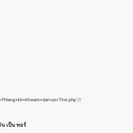
ng+Phlang+kh+khwam+dan+pi+Thxr.php
ัน เป็น ทอร์