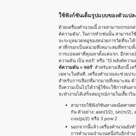
ใช้ฟังก์ชันเต็มรูปแบบของตัวแปลง
ด้วยเครื่องคำนวณนี้ อาจสามารถกรอกค่าท
ค์ความดัน'. ในการทำเช่นนั้น สามารถใช้ท
จะระบุหมวดหมู่ของหน่วยการวัดที่จะได้
ค่าที่กรอกเป็นหน่วยที่เหมาะสมที่ทรา
การแปลงค่าที่คุณหาตั้งแต่แรก. อีกทางเล
ความดัน เป็น ทอร์' หรือ '13 พลังค์ความด
ค์ความดัน = ทอร์
' สำหรับทางเลือกนี้ 
เฉพาะในทันที. เครื่องคำนวณจะช่วยประห
สำหรับการเลือกที่มากมายที่เหมาะสม ด้
ถึงความเป็นไปได้ว่าผู้ใช้จะใช้การค้นห
จะทำงานได้เสร็จสมบูรณ์ภายในเสี้ยววินา
สามารถใช้ฟังก์ชันทางคณิตศาสตร์ 
กัน ตัวอย่าง: asin(1/2), sin(π/2),
cos(pi/2) หรือ 3 pow 2
นอกจากนี้แล้ว เครื่องคำนวณยังท
การคำนวณจำนวนหนึ่งกับอีกจำนวนห