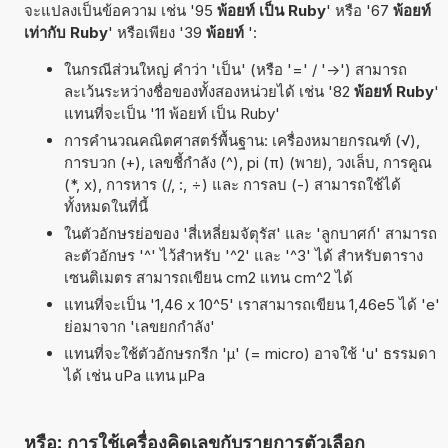
จะแปลงเป็นข้อความ เช่น '95
พ้อยท์ เป็น Ruby
' หรือ '67
พ้อยท์
เท่ากับ Ruby
' หรือเพียง '39
พ้อยท์
':
ในกรณีส่วนใหญ่ คำว่า 'เป็น' (หรือ '=' / '->') สามารถ
ละเว้นระหว่างชื่อของทั้งสองหน่วยได้ เช่น '82
พ้อยท์ Ruby
'
แทนที่จะเป็น '11 พ้อยท์ เป็น Ruby'
การคำนวณคณิตศาสตร์พื้นฐาน: เครื่องหมายกรณฑ์ (√),
การบวก (+), เลขชี้กำลัง (^), pi (π) (พาย), วงเล็บ, การคูณ
(*, x), การหาร (/, :, ÷) และ การลบ (-) สามารถใช้ได้
ทั้งหมดในที่นี้
ในตัวอักษรย่อของ 'สี่เหลี่ยมจัตุรัส' และ 'ลูกบาศก์' สามารถ
ละตัวอักษร '^' ไว้สำหรับ '^2' และ '^3' ได้ สำหรับตาราง
เซนติเมตร สามารถเขียน cm2 แทน cm^2 ได้
แทนที่จะเป็น '1,46 x 10^5' เราสามารถเขียน 1,46e5 ได้ 'e'
ย่อมาจาก 'เลขยกกำลัง'
แทนที่จะใช้ตัวอักษรกรีก 'µ' (= micro) อาจใช้ 'u' ธรรมดา
ได้ เช่น uPa แทน µPa
หรือ: การใช้เครื่องคิดเลขกับรายการตัวเลือก