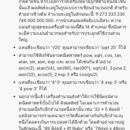
ง่ายดายขึ้น หากไม่มีการใส่เครื่องหมายถูกที่ตำแหน่งนี้ เช่น
นั้นแล้วผลลัพธ์จะอยู่ในรูปแบบการเขียนจำนวนปกติ สำหรับ
ตัวอย่างข้างต้น จำนวนจะอยู่ในลักษณะนี้: 11 273 333 230
746 000 000 000. การนำเสนอผลลัพธ์แบบอิสระ ความ
แม่นยำสูงสุดของเครื่องคำนวณนี้คือ 14 ตำแหน่ง ซึ่งนั่นควร
จะมีความแม่นยำมากพอสำหรับการประยุกต์ใช้งานส่วน
ใหญ่.
แทนที่จะเขียนว่า '√25' คุณสามารถเขียนว่า 'sqrt 25' ก็ได้
สามารถใช้ฟังก์ชันทางคณิตศาสตร์ pow, sqrt, cos, tan,
atan, sin, asin, exp และ acos ได้เช่นกัน ตัวอย่าง:
sin(π/2), atan(1/4), sin(90), tan(90°), sqrt(4), 3 pow 2,
asin(1/2), acos(1), 2 exp 3 หรือ cos(pi/2)
แทนที่จะเขียนว่า '4^3' คุณสามารถเขียนว่า '4 exp 3' หรือ
'4 pow 3' ก็ได้
นอกจากนี้แล้ว เครื่องคำนวณยังทำให้การใช้นิพจน์ทาง
คณิตศาสตร์เป็นไปได้ ดังผลลัพธ์ ไม่เฉพาะการคำนวณ
จำนวนหนึ่งกับอีกจำนวนหนึ่งเท่านั้น เช่น '33 * 5 พ้อยท์ '
แต่ยังสามารถรวมหน่วยการวัดที่แตกต่างกันกับอีกจำนวน
หนึ่งโดยตรงในการแปลงค่าได้อีกด้วย โดยตัวอย่างอาจอยู่
ในลักษณะนี้: '89 พ้อยท์ + 61 Ruby' หรือ '76mm x 48cm