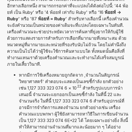
อีกทางเลือกหนึ่ง สามารถกรอกค่าที่จะแปลงได้ดังต่อไปนี้: '44 พ้อ
ยท์ เป็น Ruby' หรือ '4 พ้อยท์ เท่ากับ Ruby' หรือ '16
พ้อยท์ ->
Ruby
' หรือ '87
พ้อยท์ = Ruby
' สำหรับทางเลือกนี้ เครื่องคำนวณ
จะยังคำนวณเป็นหน่วยของค่าเดิมจะที่แปลงโดยเฉพาะในทันที.
เครื่องคำนวณจะช่วยประหยัดเวลาการค้นหาที่ยุ่งยากให้กับผู้ใช้
ด้วยการแสดงรายการสำหรับการเลือกที่มากมายที่เหมาะสม ด้วย
หมวดหมู่ที่มากมายและหน่วยที่รองรับนับไม่ถ้วน โดยไม่คำนึงถึง
ความเป็นไปได้ว่าผู้ใช้จะใช้การค้นหาแบบใด ทั้งหมดนั้นคือสิ่งที่
ทำงานแทนเราด้วยเครื่องคำนวณและจะทำงานได้เสร็จสมบูรณ์
ภายในเสี้ยววินาที.
หากมีการใช้เครื่องหมายถูกถัดจาก ,จำนวนในสัญกรณ์
วิทยาศาสตร์' คำตอบจะแสดงเป็นเลขชี้กำลัง ยกตัวอย่าง
22
เช่น 1,127 333 323 074 6
×
10
สำหรับรูปแบบการนำ
เสนอนี้ จำนวนจะแยกออกเป็นเลขชี้กำลัง ในที่นี้ 22 และ
จำนวนจริง ในที่นี้ 1,127 333 323 074 6 สำหรับอุปกรณ์ที่
อาจมีการจำกัดการแสดงจำนวน ยกตัวอย่างเช่น เครื่อง
คำนวณแบบพกพา ผู้ใช้ยังสามารถหาวิธีในการเขียนจำนวน
เป็น 1,127 333 323 074 6E+22 ได้ โดยเฉพาะอย่างยิ่ง สิ่งนี้
ทำให้สามารถอ่านจำนวนที่มากและน้อยมาก ๆ ได้อย่าง