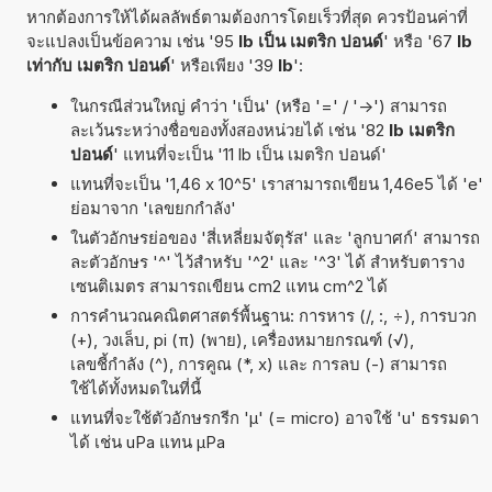
หากต้องการให้ได้ผลลัพธ์ตามต้องการโดยเร็วที่สุด ควรป้อนค่าที่
จะแปลงเป็นข้อความ เช่น '95
lb เป็น เมตริก ปอนด์
' หรือ '67
lb
เท่ากับ เมตริก ปอนด์
' หรือเพียง '39
lb
':
ในกรณีส่วนใหญ่ คำว่า 'เป็น' (หรือ '=' / '->') สามารถ
ละเว้นระหว่างชื่อของทั้งสองหน่วยได้ เช่น '82
lb เมตริก
ปอนด์
' แทนที่จะเป็น '11 lb เป็น เมตริก ปอนด์'
แทนที่จะเป็น '1,46 x 10^5' เราสามารถเขียน 1,46e5 ได้ 'e'
ย่อมาจาก 'เลขยกกำลัง'
ในตัวอักษรย่อของ 'สี่เหลี่ยมจัตุรัส' และ 'ลูกบาศก์' สามารถ
ละตัวอักษร '^' ไว้สำหรับ '^2' และ '^3' ได้ สำหรับตาราง
เซนติเมตร สามารถเขียน cm2 แทน cm^2 ได้
การคำนวณคณิตศาสตร์พื้นฐาน: การหาร (/, :, ÷), การบวก
(+), วงเล็บ, pi (π) (พาย), เครื่องหมายกรณฑ์ (√),
เลขชี้กำลัง (^), การคูณ (*, x) และ การลบ (-) สามารถ
ใช้ได้ทั้งหมดในที่นี้
แทนที่จะใช้ตัวอักษรกรีก 'µ' (= micro) อาจใช้ 'u' ธรรมดา
ได้ เช่น uPa แทน µPa