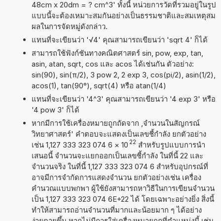
48cm x 20dm = ? cm^3' ทั้งนี้ หน่วยการวัดที่รวมอยู่ในรูป
แบบนี้จะต้องเหมาะสมกันอย่างเป็นธรรมชาติและสมเหตุสม
ผลในการจัดหมู่ดังกล่าว.
แทนที่จะเขียนว่า '√4' คุณสามารถเขียนว่า 'sqrt 4' ก็ได้
สามารถใช้ฟังก์ชันทางคณิตศาสตร์ sin, pow, exp, tan,
asin, atan, sqrt, cos และ acos ได้เช่นกัน ตัวอย่าง:
sin(90), sin(π/2), 3 pow 2, 2 exp 3, cos(pi/2), asin(1/2),
acos(1), tan(90°), sqrt(4) หรือ atan(1/4)
แทนที่จะเขียนว่า '4^3' คุณสามารถเขียนว่า '4 exp 3' หรือ
'4 pow 3' ก็ได้
หากมีการใช้เครื่องหมายถูกถัดจาก ,จำนวนในสัญกรณ์
วิทยาศาสตร์' คำตอบจะแสดงเป็นเลขชี้กำลัง ยกตัวอย่าง
22
เช่น 1,127 333 323 074 6
×
10
สำหรับรูปแบบการนำ
เสนอนี้ จำนวนจะแยกออกเป็นเลขชี้กำลัง ในที่นี้ 22 และ
จำนวนจริง ในที่นี้ 1,127 333 323 074 6 สำหรับอุปกรณ์ที่
อาจมีการจำกัดการแสดงจำนวน ยกตัวอย่างเช่น เครื่อง
คำนวณแบบพกพา ผู้ใช้ยังสามารถหาวิธีในการเขียนจำนวน
เป็น 1,127 333 323 074 6E+22 ได้ โดยเฉพาะอย่างยิ่ง สิ่งนี้
ทำให้สามารถอ่านจำนวนที่มากและน้อยมาก ๆ ได้อย่าง
ง่ายดายขึ้น หากไม่มีการใส่เครื่องหมายถูกที่ตำแหน่งนี้ เช่น