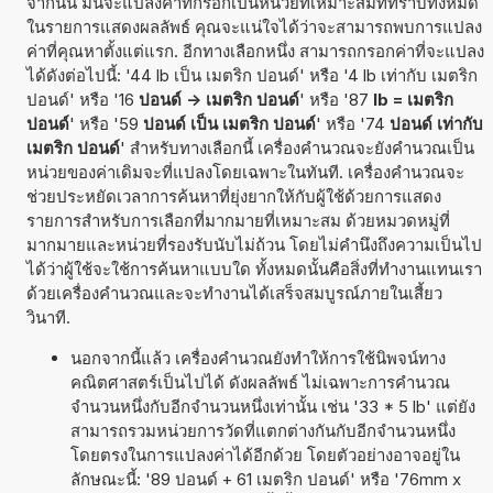
จากนั้น มันจะแปลงค่าที่กรอกเป็นหน่วยที่เหมาะสมที่ทราบทั้งหมด
ในรายการแสดงผลลัพธ์ คุณจะแน่ใจได้ว่าจะสามารถพบการแปลง
ค่าที่คุณหาตั้งแต่แรก. อีกทางเลือกหนึ่ง สามารถกรอกค่าที่จะแปลง
ได้ดังต่อไปนี้: '44 lb เป็น เมตริก ปอนด์' หรือ '4 lb เท่ากับ เมตริก
ปอนด์' หรือ '16
ปอนด์ -> เมตริก ปอนด์
' หรือ '87
lb = เมตริก
ปอนด์
' หรือ '59
ปอนด์ เป็น เมตริก ปอนด์
' หรือ '74
ปอนด์ เท่ากับ
เมตริก ปอนด์
' สำหรับทางเลือกนี้ เครื่องคำนวณจะยังคำนวณเป็น
หน่วยของค่าเดิมจะที่แปลงโดยเฉพาะในทันที. เครื่องคำนวณจะ
ช่วยประหยัดเวลาการค้นหาที่ยุ่งยากให้กับผู้ใช้ด้วยการแสดง
รายการสำหรับการเลือกที่มากมายที่เหมาะสม ด้วยหมวดหมู่ที่
มากมายและหน่วยที่รองรับนับไม่ถ้วน โดยไม่คำนึงถึงความเป็นไป
ได้ว่าผู้ใช้จะใช้การค้นหาแบบใด ทั้งหมดนั้นคือสิ่งที่ทำงานแทนเรา
ด้วยเครื่องคำนวณและจะทำงานได้เสร็จสมบูรณ์ภายในเสี้ยว
วินาที.
นอกจากนี้แล้ว เครื่องคำนวณยังทำให้การใช้นิพจน์ทาง
คณิตศาสตร์เป็นไปได้ ดังผลลัพธ์ ไม่เฉพาะการคำนวณ
จำนวนหนึ่งกับอีกจำนวนหนึ่งเท่านั้น เช่น '33 * 5 lb' แต่ยัง
สามารถรวมหน่วยการวัดที่แตกต่างกันกับอีกจำนวนหนึ่ง
โดยตรงในการแปลงค่าได้อีกด้วย โดยตัวอย่างอาจอยู่ใน
ลักษณะนี้: '89 ปอนด์ + 61 เมตริก ปอนด์' หรือ '76mm x