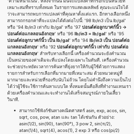
'ความหนาแน่น'. หลังจากนั้น มันจะแปลงค่าที่กรอกเป็นหน่วยที่
เหมาะสมที่ทราบทั้งหมด ในรายการแสดงผลลัพธ์ คุณจะแน่ใจได้
ว่าจะสามารถพบการแปลงค่าที่คุณหาตั้งแต่แรก. อีกทางเลือกหนึ่ง
สามารถกรอกค่าที่จะแปลงได้ดังต่อไปนี้: '98 lb/in3 เป็น lb/gal'
หรือ '94 lb/in3 เท่ากับ lb/gal' หรือ '97
ปอนด์ต่อลูกบาศก์นิ้ว ->
ปอนด์ต่อแกลลอนอังกฤษ
' หรือ '96
lb/in3 = lb/gal
' หรือ '95
ปอนด์ต่อลูกบาศก์นิ้ว เป็น lb/gal
' หรือ '94
lb/in3 เป็น ปอนด์ต่อ
แกลลอนอังกฤษ
' หรือ '92
ปอนด์ต่อลูกบาศก์นิ้ว เท่ากับ ปอนด์ต่อ
แกลลอนอังกฤษ
' สำหรับทางเลือกนี้ เครื่องคำนวณจะยังคำนวณ
เป็นหน่วยของค่าเดิมจะที่แปลงโดยเฉพาะในทันที. เครื่องคำนวณ
จะช่วยประหยัดเวลาการค้นหาที่ยุ่งยากให้กับผู้ใช้ด้วยการแสดง
รายการสำหรับการเลือกที่มากมายที่เหมาะสม ด้วยหมวดหมู่ที่
มากมายและหน่วยที่รองรับนับไม่ถ้วน โดยไม่คำนึงถึงความเป็นไป
ได้ว่าผู้ใช้จะใช้การค้นหาแบบใด ทั้งหมดนั้นคือสิ่งที่ทำงานแทนเรา
ด้วยเครื่องคำนวณและจะทำงานได้เสร็จสมบูรณ์ภายในเสี้ยว
วินาที.
สามารถใช้ฟังก์ชันทางคณิตศาสตร์ asin, exp, acos, sin,
sqrt, cos, pow, atan และ tan ได้เช่นกัน ตัวอย่าง:
asin(1/2), sin(90), tan(90°), 3 pow 2, sin(π/2),
atan(1/4), sqrt(4), acos(1), 2 exp 3 หรือ cos(pi/2)