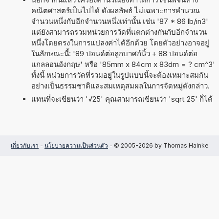
คณิตศาสตร์เป็นไปได้ ดังผลลัพธ์ ไม่เฉพาะการคำนวณ
จำนวนหนึ่งกับอีกจำนวนหนึ่งเท่านั้น เช่น '87 * 86 lb/in3'
แต่ยังสามารถรวมหน่วยการวัดที่แตกต่างกันกับอีกจำนวน
หนึ่งโดยตรงในการแปลงค่าได้อีกด้วย โดยตัวอย่างอาจอยู่
ในลักษณะนี้: '89 ปอนด์ต่อลูกบาศก์นิ้ว + 88 ปอนด์ต่อ
แกลลอนอังกฤษ' หรือ '85mm x 84cm x 83dm = ? cm^3'
ทั้งนี้ หน่วยการวัดที่รวมอยู่ในรูปแบบนี้จะต้องเหมาะสมกัน
อย่างเป็นธรรมชาติและสมเหตุสมผลในการจัดหมู่ดังกล่าว.
แทนที่จะเขียนว่า '√25' คุณสามารถเขียนว่า 'sqrt 25' ก็ได้
เกี่ยวกับเรา
-
นโยบายความเป็นส่วนตัว
- © 2005-2026 by Thomas Hainke