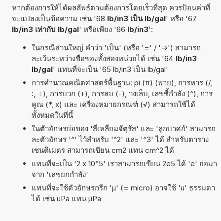
หากต้องการให้ได้ผลลัพธ์ตามต้องการโดยเร็วที่สุด ควรป้อนค่าที่
จะแปลงเป็นข้อความ เช่น '68
lb/in3 เป็น lb/gal
' หรือ '67
lb/in3 เท่ากับ lb/gal
' หรือเพียง '66
lb/in3
':
ในกรณีส่วนใหญ่ คำว่า 'เป็น' (หรือ '=' / '->') สามารถ
ละเว้นระหว่างชื่อของทั้งสองหน่วยได้ เช่น '64
lb/in3
lb/gal
' แทนที่จะเป็น '65 lb/in3 เป็น lb/gal'
การคำนวณคณิตศาสตร์พื้นฐาน: pi (π) (พาย), การหาร (/,
:, ÷), การบวก (+), การลบ (-), วงเล็บ, เลขชี้กำลัง (^), การ
คูณ (*, x) และ เครื่องหมายกรณฑ์ (√) สามารถใช้ได้
ทั้งหมดในที่นี้
ในตัวอักษรย่อของ 'สี่เหลี่ยมจัตุรัส' และ 'ลูกบาศก์' สามารถ
ละตัวอักษร '^' ไว้สำหรับ '^2' และ '^3' ได้ สำหรับตาราง
เซนติเมตร สามารถเขียน cm2 แทน cm^2 ได้
แทนที่จะเป็น '2 x 10^5' เราสามารถเขียน 2e5 ได้ 'e' ย่อมา
จาก 'เลขยกกำลัง'
แทนที่จะใช้ตัวอักษรกรีก 'µ' (= micro) อาจใช้ 'u' ธรรมดา
ได้ เช่น uPa แทน µPa