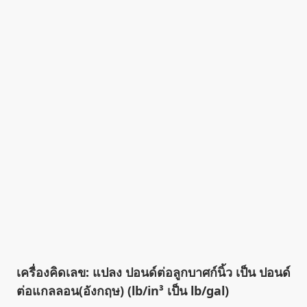
เครื่องคิดเลข: แปลง ปอนด์ต่อลูกบาศก์นิ้ว เป็น ปอนด์
ต่อแกลลอน(อังกฤษ) (lb/in³ เป็น lb/gal)