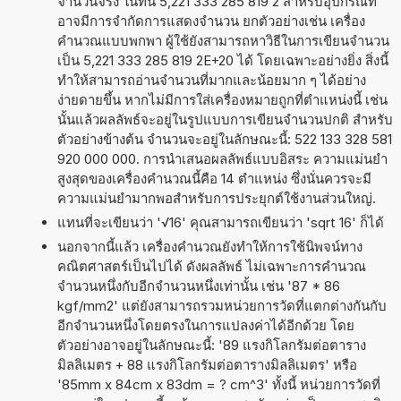
จำนวนจริง ในที่นี้ 5,221 333 285 819 2 สำหรับอุปกรณ์ที่
อาจมีการจำกัดการแสดงจำนวน ยกตัวอย่างเช่น เครื่อง
คำนวณแบบพกพา ผู้ใช้ยังสามารถหาวิธีในการเขียนจำนวน
เป็น 5,221 333 285 819 2E+20 ได้ โดยเฉพาะอย่างยิ่ง สิ่งนี้
ทำให้สามารถอ่านจำนวนที่มากและน้อยมาก ๆ ได้อย่าง
ง่ายดายขึ้น หากไม่มีการใส่เครื่องหมายถูกที่ตำแหน่งนี้ เช่น
นั้นแล้วผลลัพธ์จะอยู่ในรูปแบบการเขียนจำนวนปกติ สำหรับ
ตัวอย่างข้างต้น จำนวนจะอยู่ในลักษณะนี้: 522 133 328 581
920 000 000. การนำเสนอผลลัพธ์แบบอิสระ ความแม่นยำ
สูงสุดของเครื่องคำนวณนี้คือ 14 ตำแหน่ง ซึ่งนั่นควรจะมี
ความแม่นยำมากพอสำหรับการประยุกต์ใช้งานส่วนใหญ่.
แทนที่จะเขียนว่า '√16' คุณสามารถเขียนว่า 'sqrt 16' ก็ได้
นอกจากนี้แล้ว เครื่องคำนวณยังทำให้การใช้นิพจน์ทาง
คณิตศาสตร์เป็นไปได้ ดังผลลัพธ์ ไม่เฉพาะการคำนวณ
จำนวนหนึ่งกับอีกจำนวนหนึ่งเท่านั้น เช่น '87 * 86
kgf/mm2' แต่ยังสามารถรวมหน่วยการวัดที่แตกต่างกันกับ
อีกจำนวนหนึ่งโดยตรงในการแปลงค่าได้อีกด้วย โดย
ตัวอย่างอาจอยู่ในลักษณะนี้: '89 แรงกิโลกรัมต่อตาราง
มิลลิเมตร + 88 แรงกิโลกรัมต่อตารางมิลลิเมตร' หรือ
'85mm x 84cm x 83dm = ? cm^3' ทั้งนี้ หน่วยการวัดที่