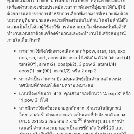
คุณจะแน่ใจได้ว่าจะสามารถพบการแปลงค่าที่คุณหาตั้งแต่แรก.
เครื่องคำนวณจะช่วยประหยัดเวลาการค้นหาที่ยุ่งยากให้กับผู้ใช้
ด้วยการแสดงรายการสำหรับการเลือกที่มากมายที่เหมาะสม ด้วย
หมวดหมู่ที่มากมายและหน่วยที่รองรับนับไม่ถ้วน โดยไม่คำนึงถึง
ความเป็นไปได้ว่าผู้ใช้จะใช้การค้นหาแบบใด ทั้งหมดนั้นคือสิ่งที่
ทำงานแทนเราด้วยเครื่องคำนวณและจะทำงานได้เสร็จสมบูรณ์
ภายในเสี้ยววินาที.
สามารถใช้ฟังก์ชันทางคณิตศาสตร์ pow, atan, tan, exp,
cos, sin, sqrt, acos และ asin ได้เช่นกัน ตัวอย่าง: sqrt(4),
tan(90°), sin(π/2), cos(pi/2), 3 pow 2, atan(1/4),
acos(1), sin(90), asin(1/2) หรือ 2 exp 3
หากจำเป็น สามารถปัดเศษผลลัพธ์เป็นจำนวนตำแหน่ง
ทศนิยมที่กำหนดได้ตามความเหมาะสม
แทนที่จะเขียนว่า '4^3' คุณสามารถเขียนว่า '4 exp 3' หรือ
'4 pow 3' ก็ได้
หากมีการใช้เครื่องหมายถูกถัดจาก ,จำนวนในสัญกรณ์
วิทยาศาสตร์' คำตอบจะแสดงเป็นเลขชี้กำลัง ยกตัวอย่าง
20
เช่น 5,221 333 285 819 2
×
10
สำหรับรูปแบบการนำ
เสนอนี้ จำนวนจะแยกออกเป็นเลขชี้กำลัง ในที่นี้ 20 และ