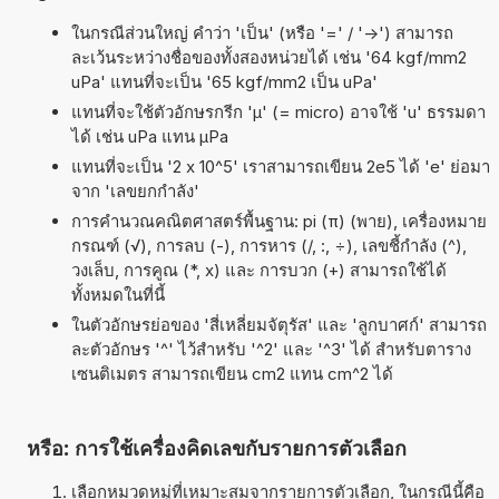
ในกรณีส่วนใหญ่ คำว่า 'เป็น' (หรือ '=' / '->') สามารถ
ละเว้นระหว่างชื่อของทั้งสองหน่วยได้ เช่น '64 kgf/mm2
uPa' แทนที่จะเป็น '65 kgf/mm2 เป็น uPa'
แทนที่จะใช้ตัวอักษรกรีก 'µ' (= micro) อาจใช้ 'u' ธรรมดา
ได้ เช่น uPa แทน µPa
แทนที่จะเป็น '2 x 10^5' เราสามารถเขียน 2e5 ได้ 'e' ย่อมา
จาก 'เลขยกกำลัง'
การคำนวณคณิตศาสตร์พื้นฐาน: pi (π) (พาย), เครื่องหมาย
กรณฑ์ (√), การลบ (-), การหาร (/, :, ÷), เลขชี้กำลัง (^),
วงเล็บ, การคูณ (*, x) และ การบวก (+) สามารถใช้ได้
ทั้งหมดในที่นี้
ในตัวอักษรย่อของ 'สี่เหลี่ยมจัตุรัส' และ 'ลูกบาศก์' สามารถ
ละตัวอักษร '^' ไว้สำหรับ '^2' และ '^3' ได้ สำหรับตาราง
เซนติเมตร สามารถเขียน cm2 แทน cm^2 ได้
หรือ: การใช้เครื่องคิดเลขกับรายการตัวเลือก
เลือกหมวดหมู่ที่เหมาะสมจากรายการตัวเลือก, ในกรณีนี้คือ