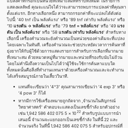
แปลงค่าที่กรอกเป็นหน่วยที่เหมาะสมที่ทราบทั้งหมด ในรายการ
แสดงผลลัพธ์ คุณจะแน่ใจได้ว่าจะสามารถพบการแปลงค่าที่คุณหา
ตั้งแต่แรก. อีกทางเลือกหนึ่ง สามารถกรอกค่าที่จะแปลงได้ดังต่อ
ไปนี้: '40 tnf เป็น พลังค์แรง' หรือ '89 tnf เท่ากับ พลังค์แรง' หรือ
'10
แรงตัน -> พลังค์แรง
' หรือ '79
tnf = พลังค์แรง
' หรือ '49
แรง
ตัน เป็น พลังค์แรง
' หรือ '58
แรงตัน เท่ากับ พลังค์แรง
' สำหรับทาง
เลือกนี้ เครื่องคำนวณจะยังคำนวณเป็นหน่วยของค่าเดิมจะที่แปลง
โดยเฉพาะในทันที. เครื่องคำนวณจะช่วยประหยัดเวลาการค้นหาที่
ยุ่งยากให้กับผู้ใช้ด้วยการแสดงรายการสำหรับการเลือกที่มากมาย
ที่เหมาะสม ด้วยหมวดหมู่ที่มากมายและหน่วยที่รองรับนับไม่ถ้วน
โดยไม่คำนึงถึงความเป็นไปได้ว่าผู้ใช้จะใช้การค้นหาแบบใด
ทั้งหมดนั้นคือสิ่งที่ทำงานแทนเราด้วยเครื่องคำนวณและจะทำงาน
ได้เสร็จสมบูรณ์ภายในเสี้ยววินาที.
แทนที่จะเขียนว่า '4^3' คุณสามารถเขียนว่า '4 exp 3' หรือ
'4 pow 3' ก็ได้
หากมีการใช้เครื่องหมายถูกถัดจาก ,จำนวนในสัญกรณ์
วิทยาศาสตร์' คำตอบจะแสดงเป็นเลขชี้กำลัง ยกตัวอย่าง
22
เช่น 1,942 586 402 075 5
×
10
สำหรับรูปแบบการนำ
เสนอนี้ จำนวนจะแยกออกเป็นเลขชี้กำลัง ในที่นี้ 22 และ
จำนวนจริง ในที่นี้ 1,942 586 402 075 5 สำหรับอุปกรณ์ที่