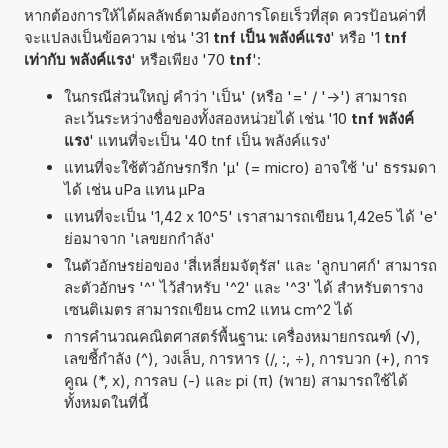
หากต้องการให้ได้ผลลัพธ์ตามต้องการโดยเร็วที่สุด ควรป้อนค่าที่
จะแปลงเป็นข้อความ เช่น '31
tnf เป็น พลังค์แรง
' หรือ '1
tnf
เท่ากับ พลังค์แรง
' หรือเพียง '70
tnf
':
ในกรณีส่วนใหญ่ คำว่า 'เป็น' (หรือ '=' / '->') สามารถ
ละเว้นระหว่างชื่อของทั้งสองหน่วยได้ เช่น '10
tnf พลังค์
แรง
' แทนที่จะเป็น '40 tnf เป็น พลังค์แรง'
แทนที่จะใช้ตัวอักษรกรีก 'µ' (= micro) อาจใช้ 'u' ธรรมดา
ได้ เช่น uPa แทน µPa
แทนที่จะเป็น '1,42 x 10^5' เราสามารถเขียน 1,42e5 ได้ 'e'
ย่อมาจาก 'เลขยกกำลัง'
ในตัวอักษรย่อของ 'สี่เหลี่ยมจัตุรัส' และ 'ลูกบาศก์' สามารถ
ละตัวอักษร '^' ไว้สำหรับ '^2' และ '^3' ได้ สำหรับตาราง
เซนติเมตร สามารถเขียน cm2 แทน cm^2 ได้
การคำนวณคณิตศาสตร์พื้นฐาน: เครื่องหมายกรณฑ์ (√),
เลขชี้กำลัง (^), วงเล็บ, การหาร (/, :, ÷), การบวก (+), การ
คูณ (*, x), การลบ (-) และ pi (π) (พาย) สามารถใช้ได้
ทั้งหมดในที่นี้