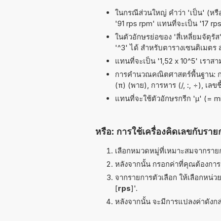
ในกรณีส่วนใหญ่ คำว่า 'เป็น' (หรื
'91 rps rpm' แทนที่จะเป็น '17 rp
ในตัวอักษรย่อของ 'สี่เหลี่ยมจัตุร
'^3' ได้ สำหรับตารางเซนติเมตร
แทนที่จะเป็น '1,52 x 10^5' เราส
การคำนวณคณิตศาสตร์พื้นฐาน: การ
(π) (พาย), การหาร (/, :, ÷), เลขช
แทนที่จะใช้ตัวอักษรกรีก 'µ' (= 
หรือ: การใช้เครื่องคิดเลขกับราย
เลือกหมวดหมู่ที่เหมาะสมจากรายกา
หลังจากนั้น กรอกค่าที่คุณต้องกา
จากรายการตัวเลือก ให้เลือกหน่วยท
[
rps
]'.
หลังจากนั้น จะมีการแปลงค่าดังกล่