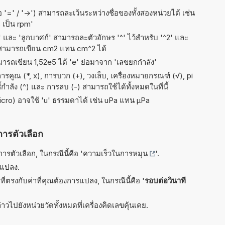
อ '=' / '->') สามารถละเว้นระหว่างชื่อของทั้งสองหน่วยได้ เช่น
s เป็น rpm'
ัส' และ 'ลูกบาศก์' สามารถละตัวอักษร '^' ไว้สำหรับ '^2' และ
 สามารถเขียน cm2 แทน cm^2 ได้
ามารถเขียน 1,52e5 ได้ 'e' ย่อมาจาก 'เลขยกกำลัง'
คูณ (*, x), การบวก (+), วงเล็บ, เครื่องหมายกรณฑ์ (√), pi
ี้กำลัง (^) และ การลบ (-) สามารถใช้ได้ทั้งหมดในที่นี้
micro) อาจใช้ 'u' ธรรมดาได้ เช่น uPa แทน µPa
การตัวเลือก
รตัวเลือก, ในกรณีนี้คือ '
ความเร็วในการหมุน
'.
รแปลง.
ี่ตรงกับค่าที่คุณต้องการแปลง, ในกรณีนี้คือ '
รอบต่อวินาที
าวไปยังหน่วยวัดทั้งหมดที่เครื่องคิดเลขคุ้นเคย.